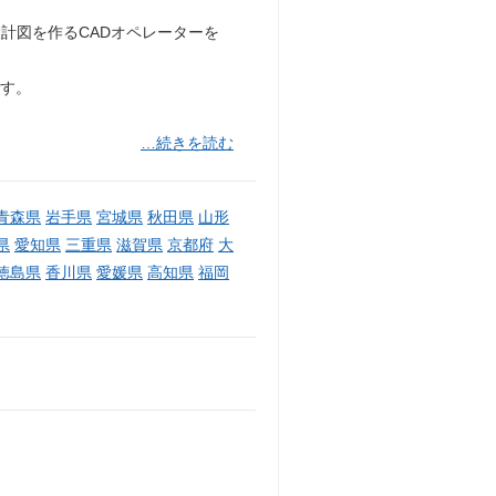
計図を作るCADオペレーターを
です。
…続きを読む
青森県
岩手県
宮城県
秋田県
山形
県
愛知県
三重県
滋賀県
京都府
大
徳島県
香川県
愛媛県
高知県
福岡