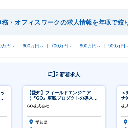
事務・オフィスワークの求人情報を年収で絞
00万円～
600万円～
700万円～
800万円～
900万円
新着求人
タッ
【愛知】フィールドエンジニア
＜
層歓
（『GO』車載プロダクトの導入サ
ナ
ポート／年休120日／土日祝休／直
◎
GO株式会社
株
行直帰
愛知県