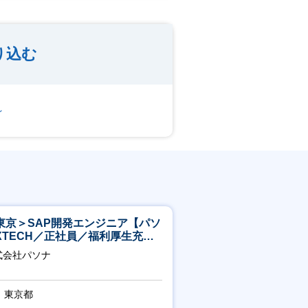
り込む
～
東京＞SAP開発エンジニア【パソ
XTECH／正社員／福利厚生充実
】
式会社パソナ
東京都