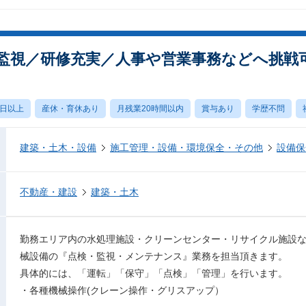
監視／研修充実／人事や営業事務などへ挑戦
0日以上
産休・育休あり
月残業20時間以内
賞与あり
学歴不問
建築・土木・設備
施工管理・設備・環境保全・その他
設備保
不動産・建設
建築・土木
勤務エリア内の水処理施設・クリーンセンター・リサイクル施設
械設備の『点検・監視・メンテナンス』業務を担当頂きます。
具体的には、「運転」「保守」「点検」「管理」を行います。
・各種機械操作(クレーン操作・グリスアップ）