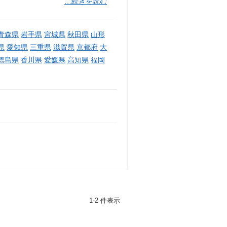
…続きを読む
青森県
岩手県
宮城県
秋田県
山形
県
愛知県
三重県
滋賀県
京都府
大
徳島県
香川県
愛媛県
高知県
福岡
1-2 件表示