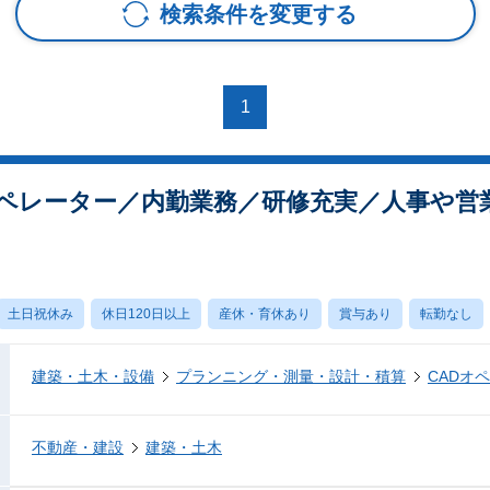
検索条件を変更する
1
オペレーター／内勤業務／研修充実／人事や営
土日祝休み
休日120日以上
産休・育休あり
賞与あり
転勤なし
建築・土木・設備
プランニング・測量・設計・積算
CADオ
不動産・建設
建築・土木