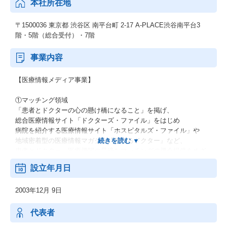
本社所在地
〒1500036 東京都 渋谷区 南平台町 2-17 A-PLACE渋谷南平台3
階・5階（総合受付）・7階
事業内容
【医療情報メディア事業】
①マッチング領域
「患者とドクターの心の懸け橋になること」を掲げ、
総合医療情報サイト「ドクターズ・ファイル」をはじめ
病院を紹介する医療情報サイト「ホスピタルズ・ファイル」や
地域密着型の医療情報マガジン『頼れるドクター』など、
患者とドクター・医療機関の最適なマッチングの機会提供をめざ
したメディア事業展開をしています。
設立年月日
②院内業務DX領域
2003年12月 9日
医療現場の業務プロセスや医療サービスの変革を目指し、
クリニック専用 情報共有アプリ「メディパシー」や
予約/患者管理システム「レジタス」、
代表者
オールインワンのキャッシュレス端末の導入サポートなどのサー