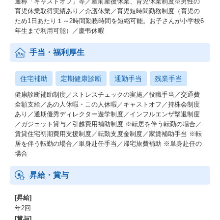
通称「キャストオフ」等／産前産後休業、育児休業制度※男性の
育児休業取得実績あり／介護休業／育児短時間勤務制度（育児の
ため1日あたり１～2時間勤務時間を短縮可能。お子さんが小学校6
年生まで利用可能）／慶弔休暇
手当・福利厚生
住宅補助
定期健康診断
通勤手当
残業手当
健康診断補助制度／ストレスチェックの実施／役職手当／交通費
全額支給／あの人休暇・この人休暇／キャストオフ／持株会制度
あり／通期優秀ディレクター遊学制度／インフルエンザ撃退制度
／ガジェット貸与／引越費用補助制度 ※転居を伴う転勤の場合／
賃貸住宅初期費用支援制度／転勤支度金制度／家賃補助手当 ※転
居を伴う転勤の場合／単身赴任手当／帰宅旅費補助 ※単身赴任の
場合
昇給・賞与
[昇給]
年2回
[賞与]