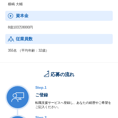
ビスを展開。
横嶋 大輔
クリニックのDX化を促進し
アナログコミュニケーションからの脱却のサポートを実現しま
資本金
す。
8億103万8000円
③HR領域
「医療従事者の人材不足・働き方改善」といった日本の医療現場
従業員数
が抱える人的課題の解決をテーマに
クリニック専用の人事評価・人材マネジメントシステム「ドクタ
ーズ・ファイル クリニコ」や
355名 （平均年齢：32歳）
クリニック・病院の求人情報サイト「ドクターズ・ファイル ジョ
ブズ」に加え、
人材紹介事業「ドクターズ・ファイル エージェント」を展開。
医療現場を支える「人」にまつわるあらゆる課題の解決を目指し
応募の流れ
ます。
④コンサル領域
Step.1
患者情報や患者ニーズへの深い洞察といった私たちの強みを生か
ご登録
し、
開業医や開業を目指すドクターをサポートする経営支援メディア
転職支援サービスへ登録し、あなたの経歴やご希望を
ご記入ください。
「クリニック未来ラボ」を運営。
未来のクリニック経営に役立つ情報を独自に研究し、お届けして
Step.2