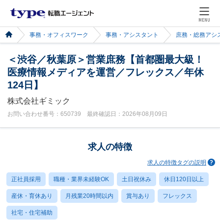
MENU
事務・オフィスワーク
事務・アシスタント
庶務・総務アシ
＜渋谷／秋葉原＞営業庶務【首都圏最大級！
医療情報メディアを運営／フレックス／年休
124日】
株式会社ギミック
お問い合わせ番号：650739 最終確認日：2026年08月09日
求人の特徴
求人の特徴タグの説明
正社員採用
職種・業界未経験OK
土日祝休み
休日120日以上
産休・育休あり
月残業20時間以内
賞与あり
フレックス
社宅・住宅補助