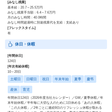
[みなし残業]
基本給：20.7～25.5万円
みなし残業手当額：6.4～7.6万円
月のみなし時間：40.0時間
みなし時間超過時に別途残業代を支給：支給あり
[フレックスタイム]
有
休日・休暇
[年間休日]
124日
[年次有給休暇]
10～20日
土曜日
日曜日
祝日
年末年始
夏季
慶弔
産休
育児
年間休日124日（2026年度当社カレンダー）／GW／夏季休暇／年
末年始休暇／半年毎に大切な人のために1日休める「あの人休暇」
「この人休暇」／2年ごとに連続9日のリフレッシュ休暇が取れる