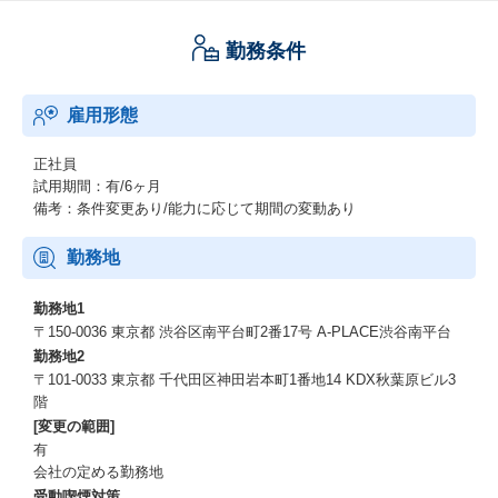
・コミュニケーション力
勤務条件
様々な方とコミュニケーションをとりながら仕事を進めていくの
で、
対人印象面や円滑な会話のキャッチボールができそうか
雇用形態
・正確性
チェック業務において、
正社員
漏れなく行えそうか
試用期間：有/6ヶ月
備考：条件変更あり/能力に応じて期間の変動あり
勤務地
勤務地1
〒150-0036 東京都 渋谷区南平台町2番17号 A-PLACE渋谷南平台
勤務地2
〒101-0033 東京都 千代田区神田岩本町1番地14 KDX秋葉原ビル3
階
[変更の範囲]
有
会社の定める勤務地
受動喫煙対策