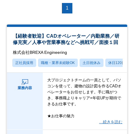
1
【経験者歓迎】CADオペレーター／内勤業務／研
修充実／人事や営業事務などへ挑戦可／面接１回
株式会社BREXA Engineering
正社員採用
職種・業界未経験OK
土日祝休み
休日120日以上
大プロジェクトチームの一員として、パソ
コンを使って、建物の設計図を作るCADオ
業務内容
ペレーターをお任せします。手に職がつ
き、事務職よりキャリア×年収UPが期待で
きるお仕事です。
★お仕事の魅力
…続きを読む