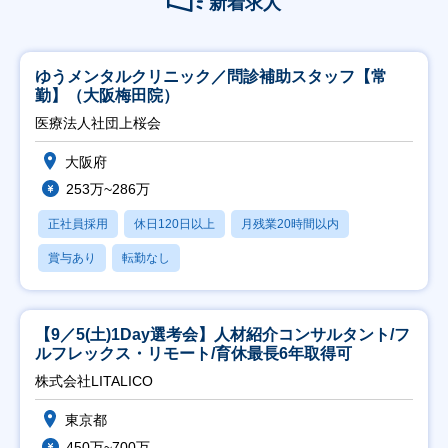
新着求人
ゆうメンタルクリニック／問診補助スタッフ【常
勤】（大阪梅田院）
医療法人社団上桜会
大阪府
253万~286万
正社員採用
休日120日以上
月残業20時間以内
賞与あり
転勤なし
【9／5(土)1Day選考会】人材紹介コンサルタント/フ
ルフレックス・リモート/育休最長6年取得可
株式会社LITALICO
東京都
450万~700万