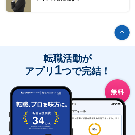
転職活動が
1
アプリ
つで完結！