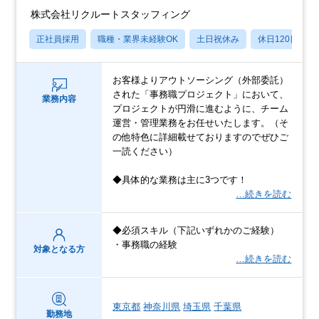
株式会社リクルートスタッフィング
正社員採用
職種・業界未経験OK
土日祝休み
休日120日以上
お客様よりアウトソーシング（外部委託）
された「事務職プロジェクト」において、
業務内容
プロジェクトが円滑に進むように、チーム
運営・管理業務をお任せいたします。（そ
の他特色に詳細載せておりますのでぜひご
一読ください）
◆具体的な業務は主に3つです！
…続きを読む
◆必須スキル（下記いずれかのご経験）
・事務職の経験
対象となる方
…続きを読む
東京都
神奈川県
埼玉県
千葉県
勤務地