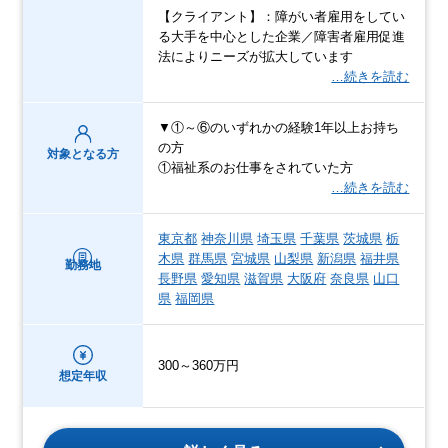
【クライアント】：障がい者雇用をしてい
る大手を中心とした企業／障害者雇用促進
法によりニーズが拡大しています
…続きを読む
▼①～⑥のいずれかの経験1年以上お持ち
の方
対象となる方
①福祉系のお仕事をされていた方
…続きを読む
東京都
神奈川県
埼玉県
千葉県
茨城県
栃
木県
群馬県
宮城県
山梨県
新潟県
福井県
勤務地
長野県
愛知県
滋賀県
大阪府
奈良県
山口
県
福岡県
300～360万円
想定年収