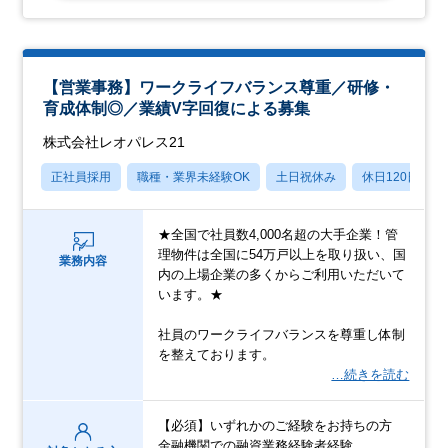
【営業事務】ワークライフバランス尊重／研修・
育成体制◎／業績V字回復による募集
株式会社レオパレス21
正社員採用
職種・業界未経験OK
土日祝休み
休日120日以上
★全国で社員数4,000名超の大手企業！管
理物件は全国に54万戸以上を取り扱い、国
業務内容
内の上場企業の多くからご利用いただいて
います。★
社員のワークライフバランスを尊重し体制
を整えております。
…続きを読む
【必須】いずれかのご経験をお持ちの方
金融機関での融資業務経験者経験