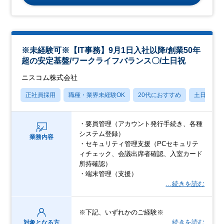
※未経験可※【IT事務】9月1日入社以降/創業50年
超の安定基盤/ワークライフバランス〇/土日祝
ニスコム株式会社
正社員採用
職種・業界未経験OK
20代におすすめ
土日祝休
・要員管理（アカウント発行手続き、各種
システム登録）
業務内容
・セキュリティ管理支援（PCセキュリテ
ィチェック、会議出席者確認、入室カード
所持確認）
・端末管理（支援）
…続きを読む
※下記、いずれかのご経験※
…続きを読む
対象となる方