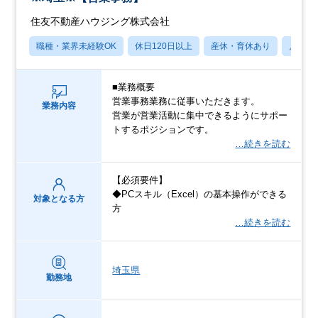
住友不動産ハウジング株式会社
職種・業界未経験OK
休日120日以上
産休・育休あり
月残業
■業務概要
営業事務業務に従事いただきます。
業務内容
営業が営業活動に集中できるようにサポー
トするポジションです。
…続きを読む
【必須要件】
◆PCスキル（Excel）の基本操作ができる
対象となる方
方
…続きを読む
埼玉県
勤務地