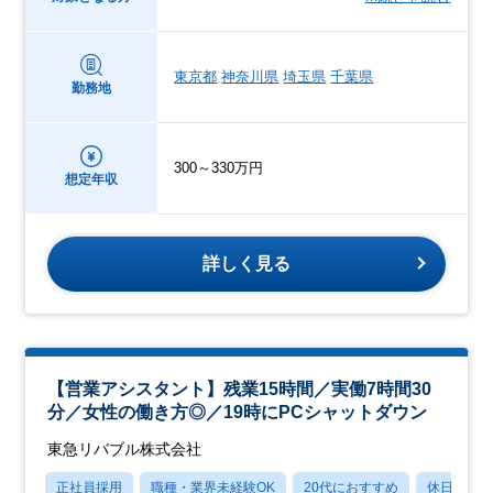
東京都
神奈川県
埼玉県
千葉県
勤務地
300～330万円
想定年収
詳しく見る
【営業アシスタント】残業15時間／実働7時間30
分／女性の働き方◎／19時にPCシャットダウン
東急リバブル株式会社
正社員採用
職種・業界未経験OK
20代におすすめ
休日120