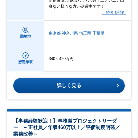
※携帯販売/飲食/アパレル/ITエンジニア出
身など様々な方が活躍中です！
…続きを読む
東京都
神奈川県
埼玉県
千葉県
勤務地
340～420万円
想定年収
詳しく見る
【事務経験歓迎！】事務職プロジェクトリーダ
ー ～正社員／年収460万以上／評価制度明確／
業務改善～