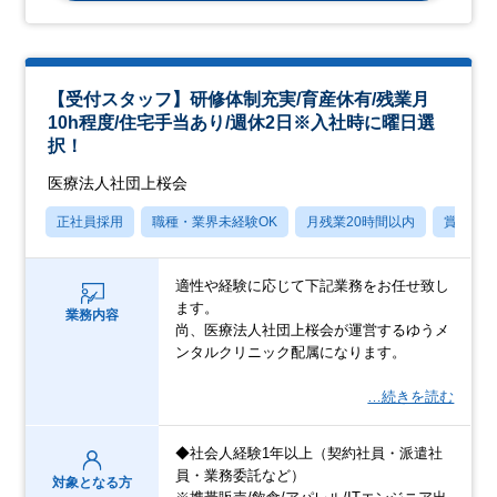
【受付スタッフ】研修体制充実/育産休有/残業月
10h程度/住宅手当あり/週休2日※入社時に曜日選
択！
医療法人社団上桜会
正社員採用
職種・業界未経験OK
月残業20時間以内
賞与あ
適性や経験に応じて下記業務をお任せ致し
ます。
業務内容
尚、医療法人社団上桜会が運営するゆうメ
ンタルクリニック配属になります。
…続きを読む
◆社会人経験1年以上（契約社員・派遣社
員・業務委託など）
対象となる方