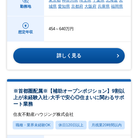
東京都
神奈川県
埼玉県
千葉県
北海道
宮
城県
愛知県
京都府
大阪府
兵庫県
福岡県
勤務地
454～640万円
想定年収
詳しく見る
※首都圏配属※【補助オープンポジション】9割以
上が未経験入社♪大手で安心◎住まいに関わるサポ
ート業務
住友不動産ハウジング株式会社
職種・業界未経験OK
休日120日以上
月残業20時間以内
転勤