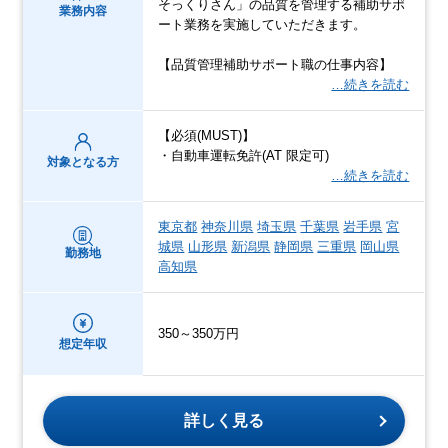
そっくりさん」の品質を管理する補助サポ
業務内容
ート業務を実施していただきます。
【品質管理補助サポート職の仕事内容】
…続きを読む
【必須(MUST)】
・自動車運転免許(AT 限定可)
対象となる方
…続きを読む
東京都
神奈川県
埼玉県
千葉県
岩手県
宮
城県
山形県
新潟県
静岡県
三重県
岡山県
勤務地
高知県
350～350万円
想定年収
詳しく見る