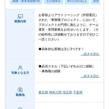
職種・業界未経験OK
土日祝休み
休日120日以上
産休・育休
お客様よりアウトソーシング（外部委託）
された「事務職プロジェクト」において、
業務内容
プロジェクトが円滑に進むように、チーム
運営・管理業務をお任せいたします。（そ
の他特色に詳細載せておりますのでぜひご
一読ください）
◆具体的な業務は主に3つです！
…続きを読む
◆必須スキル（下記いずれかのご経験）
・事務職の経験
対象となる方
…続きを読む
東京都
神奈川県
埼玉県
千葉県
勤務地