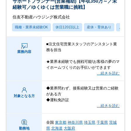
サポートプランナー(営業補助)【年収350万～／未
経験可／ゆくゆくは営業職に挑戦】
住友不動産ハウジング株式会社
職種・業界未経験OK
休日120日以上
産休・育休あり
月残業
■注文住宅営業スタッフのアシスタント業
務を担当
業務内容
★業界未経験でも挑戦可能!お客様の夢のマ
イホームづくりのお手伝いができます
…続きを読む
◆業界問わず、接客経験又は営業のご経験
がある方
対象となる方
◆運転免許証
…続きを読む
全国
東京都
神奈川県
埼玉県
千葉県
茨城
県
北海道
大阪府
勤務地