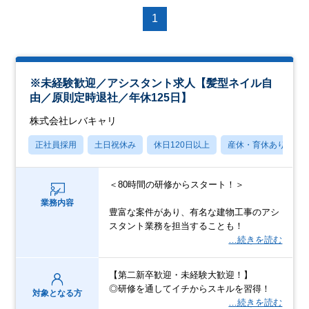
1
※未経験歓迎／アシスタント求人【髪型ネイル自
由／原則定時退社／年休125日】
株式会社レバキャリ
正社員採用
土日祝休み
休日120日以上
産休・育休あり
＜80時間の研修からスタート！＞
業務内容
豊富な案件があり、有名な建物工事のアシ
スタント業務を担当することも！
…続きを読む
【第二新卒歓迎・未経験大歓迎！】
◎研修を通してイチからスキルを習得！
対象となる方
…続きを読む