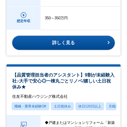
350～350万円
想定年収
詳しく見る
【品質管理担当者のアシスタント】9割が未経験入
社♪大手で安心◎一棟丸ごとリノベ/嬉しい土日祝
休み★
住友不動産ハウジング株式会社
職種・業界未経験OK
土日祝休み
休日120日以上
月残業20
◆戸建またはマンションリフォーム「新築