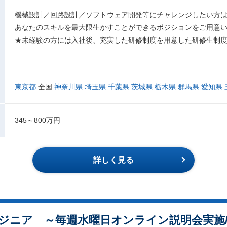
機械設計／回路設計／ソフトウェア開発等にチャレンジしたい方
あなたのスキルを最大限生かすことができるポジションをご用意
★未経験の方には入社後、充実した研修制度を用意した研修生制
東京都
全国
神奈川県
埼玉県
千葉県
茨城県
栃木県
群馬県
愛知県
345～800万円
詳しく見る
ジニア ～毎週水曜日オンライン説明会実施/