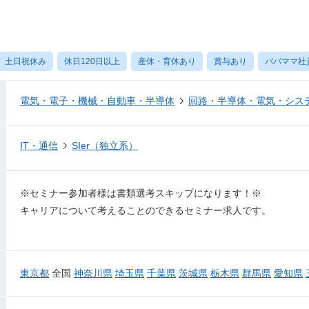
土日祝休み
休日120日以上
産休・育休あり
賞与あり
パパママ社
電気・電子・機械・自動車・半導体
回路・半導体・電気・シス
IT・通信
SIer（独立系）
※セミナー参加者様は書類選考スキップになります！※
キャリアについて考えることのできるセミナー求人です。
東京都
全国
神奈川県
埼玉県
千葉県
茨城県
栃木県
群馬県
愛知県