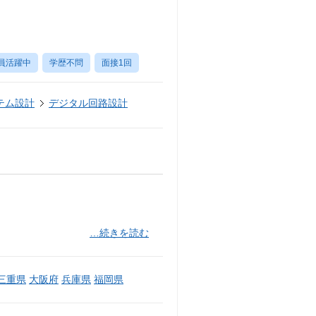
員活躍中
学歴不問
面接1回
テム設計
デジタル回路設計
…続きを読む
三重県
大阪府
兵庫県
福岡県