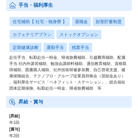
手当・福利厚生
住宅補助【 社宅・独身寮 】
退職金
財形貯蓄制度
カフェテリアプラン
ストックオプション
定期健康診断
通勤手当
残業手当
赴任手当、転勤赴任一時金、帰省旅費補助、引越費用補助、配属
手当 社内外講習補助、勉強会講師料補助、通信教育補助、資格取
得補助、図書購入補助、社外技術研修参加費、自己啓発支援、健
康保険組合、テクノプロ・グループ従業員持株会（奨励金あり）
、福利厚生サービス「ベネフィット・ステーション」、総合福祉
団体定期保険、転勤赴任一時金、帰省旅費補助 等
昇給・賞与
[昇給]
年1回
[賞与]
年2回