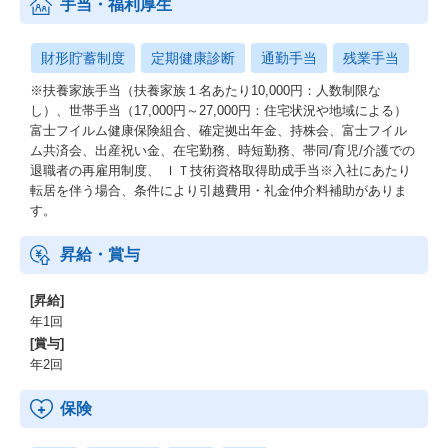
手当・福利厚生
財形貯蓄制度
定期健康診断
通勤手当
残業手当
※扶養家族手当（扶養家族１名あたり10,000円：人数制限な
し）、世帯手当（17,000円～27,000円：住宅状況や地域による）
富士フイルム健康保険組合、確定拠出年金、持株会、富士フイル
ム共済会、出産祝い金、在宅勤務、時短勤務、帯同/育児/介護での
退職者の再雇用制度、 ＩＴ技術資格取得助成手当※入社にあたり
転居を伴う場合、条件により引越費用・礼金仲介料補助がありま
す。
昇給・賞与
[昇給]
年1回
[賞与]
年2回
保険