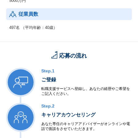
5000万円
上記の他、基盤技術としてAI・画像処理技術、ITインフラ技術
（クラウド、セキュリティ）、デジタル信号処理技術（FPGA、G
従業員数
PU等）にも携わっています。
富士フイルムが誇る高品質な製品づくりで培ってきた高い技術力
497名 （平均年齢：40歳）
に加え、
最先端の画像処理技術、AI技術、クラウド技術を取り込み、新た
な製品・サービスと価値を創造しています。
応募の流れ
Step.1
ご登録
転職支援サービスへ登録し、あなたの経歴やご希望を
ご記入ください。
Step.2
キャリアカウンセリング
あなた専任のキャリアアドバイザーがオンラインや電
話で面談をさせていただきます。