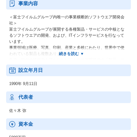
事業内容
＜富士フイルムグループ内唯一の事業横断的ソフトウエア開発会
社＞
富士フイルムグループが展開する各種製品・サービスの中核とな
るソフトウエアの開発、および、ITインフラサービスを行なって
います。
事業領域は医療、写真、印刷、産業と多岐にわたり、世界中で使
われている製品も複数あります。
先進・独自の技術力を活かしたソフトウエア開発での「製品・サ
ービスの創造」を通して、
設立年月日
様々な分野で世界中の人々の豊かな生活と富士フイルムグループ
の事業拡大に貢献しています。
1990年 9月11日
～主な事業領域（製品・サービス）～
①ヘルスケア（医療機器、医療ITソリューション、調剤監査支援
代表者
システム）
②フォトイメージング（フォトプリントシステム、ネットプリン
佐々木 弥
トサービス、ImageWorks）
③映像（デジタルカメラ、放送用TVレンズ、監視カメラ）
資本金
④印刷・産業（印刷ワークフロー、インクジェットデジタル印刷
機、非破壊検査システム、インフラ診断システム）