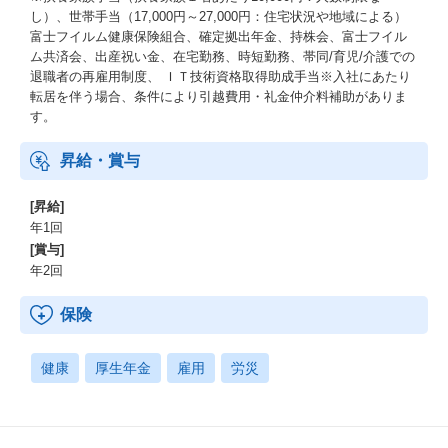
し）、世帯手当（17,000円～27,000円：住宅状況や地域による）
富士フイルム健康保険組合、確定拠出年金、持株会、富士フイル
ム共済会、出産祝い金、在宅勤務、時短勤務、帯同/育児/介護での
退職者の再雇用制度、 ＩＴ技術資格取得助成手当※入社にあたり
転居を伴う場合、条件により引越費用・礼金仲介料補助がありま
す。
昇給・賞与
[昇給]
年1回
[賞与]
年2回
保険
健康
厚生年金
雇用
労災