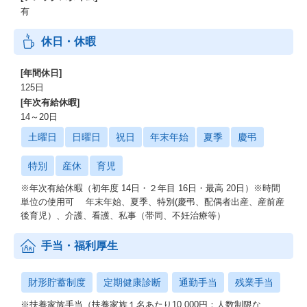
有
休日・休暇
[年間休日]
125日
[年次有給休暇]
14～20日
土曜日
日曜日
祝日
年末年始
夏季
慶弔
特別
産休
育児
※年次有給休暇（初年度 14日・２年目 16日・最高 20日）※時間
単位の使用可 年末年始、夏季、特別(慶弔、配偶者出産、産前産
後育児）、介護、看護、私事（帯同、不妊治療等）
手当・福利厚生
財形貯蓄制度
定期健康診断
通勤手当
残業手当
※扶養家族手当（扶養家族１名あたり10,000円：人数制限な