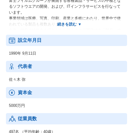
富士フイルムグループが展開する各種製品・サービスの中核とな
るソフトウエアの開発、および、ITインフラサービスを行なって
います。
事業領域は医療、写真、印刷、産業と多岐にわたり、世界中で使
われている製品も複数あります。
先進・独自の技術力を活かしたソフトウエア開発での「製品・サ
ービスの創造」を通して、
設立年月日
様々な分野で世界中の人々の豊かな生活と富士フイルムグループ
の事業拡大に貢献しています。
1990年 9月11日
～主な事業領域（製品・サービス）～
①ヘルスケア（医療機器、医療ITソリューション、調剤監査支援
代表者
システム）
②フォトイメージング（フォトプリントシステム、ネットプリン
佐々木 弥
トサービス、ImageWorks）
③映像（デジタルカメラ、放送用TVレンズ、監視カメラ）
資本金
④印刷・産業（印刷ワークフロー、インクジェットデジタル印刷
機、非破壊検査システム、インフラ診断システム）
5000万円
上記の他、基盤技術としてAI・画像処理技術、ITインフラ技術
（クラウド、セキュリティ）、デジタル信号処理技術（FPGA、G
従業員数
PU等）にも携わっています。
富士フイルムが誇る高品質な製品づくりで培ってきた高い技術力
497名 （平均年齢：40歳）