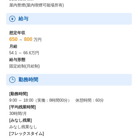
開発に携わる技術者の役に立つ動画コンテンツをいつでも無料で
屋内禁煙(屋内喫煙可能場所有)
視聴できます。
給与
・カタログサイト「Apérza Catalog（アペルザカタログ）」
ものづくりや研究開発の現場で必要とされる、様々な製品のカタ
ログや技術資料を、メーカー横断で検索、ダウンロードできま
想定年収
す。
650
800
～
万円
月給
・ニュースサイト「Apérza News（アペルザニュース）」
54.1 ～ 66.6万円
ものづくりの現場で働く技術者が日常業務の中で習得し、活用す
給与形態
る知見やノウハウ等のコンテンツに特化した製造業向けメディア
固定給制(月給制)
です。
勤務時間
・ECモール「Apérza EC（アペルザEC）」
全国のメーカー・専門商社が出品者として、サイト上で直接販売
するため、納期・価格・在庫をオンライン上で確認し、そのまま
[勤務時間]
購入することができます。
9:00 ～ 18:00（実働：8時間00分） 休憩時間：60分
[平均残業時間]
・ものづくり産業向けセールスマーケティングSaaS「Apérza DX
30時間/月
（アペルザDX）」
[みなし残業]
アペルザのメディアを通じた広告宣伝や、営業活動のデジタル化
みなし残業なし
支援、メールを活用したマーケティング、売上拡大につながる業
[フレックスタイム]
務効率の改善を実現します。