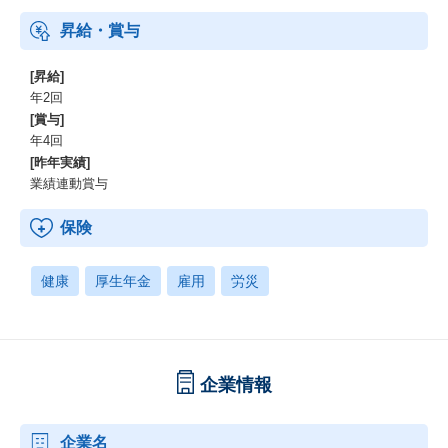
昇給・賞与
[昇給]
年2回
[賞与]
年4回
[昨年実績]
業績連動賞与
保険
健康
厚生年金
雇用
労災
企業情報
企業名