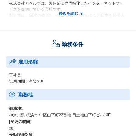
株式会社アペルザは、製造業に専門特化したインターネットサー
ビスを提供している会社です。
製造業は、GDPの約2割、輸出の約9割を占めるなど日本を経済大
国へと導き、今なお海外で高く評価されている産業です。
そんな製造業ですが、中小企業を中心に「技術力があるにも関わ
らず知られていない企業や製品」がたくさんあります。
私たちは、売り手と買い手をつなぐプラットフォームを提供する
勤務条件
ことでこうした企業や製品が国内外に広く知られ、使われるよう
になるお手伝いをしています。
雇用形態
【事業内容】
私たちは、インターネットの力で製造業のセールスマーケティン
正社員
グを支援しています。
試用期間：有/3ヶ月
・ものづくり産業向けポータル「Apérza（アペルザ）」
ものづくりや研究開発に携わる技術者の情報収集、比較選定、調
勤務地
達購買をワンストップで支援します。
技術者の役に立つ情報を、カタログ・動画・記事など様々な形式
勤務地1
で提供し、新しい製品や技術との出会いを提供します。
神奈川県 横浜市 中区山下町23番地 日土地山下町ビル13F
[変更の範囲]
・動画サイト「Apérza TV（アペルザTV）」
無
最新の製品や技術、トレンドやノウハウなど、ものづくりや研究
受動喫煙対策