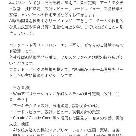
本ポジションでは、開発実務に加えて、要件定義、アーキテクチ
ャ設計、技術選定、設計レビュー、コードレビュー、開発標準の
整備、メンバーへの技術支援などをお任せします。
AI駆動開発を推進するリードエンジニアとして、チームの技術的
な意思決定や開発品質・生産性向上を牽引していただくことを期
待しています。
バックエンド寄り・フロントエンド寄り、どちらのご経験からで
も歓迎します。
入社後はAI駆動開発を軸に、フルスタックへと活躍の幅を広げて
いただきます。
フロント・バックの垣根を越えて、技術面からチーム開発をリー
ドしたい方に最適なポジションです。
【主な業務】
・Webアプリケーション／業務システムの要件定義、設計、開
発、テスト
・アーキテクチャ設計、技術選定、設計方針の検討
・コードレビュー、設計レビュー、実装方針の策定
・Claude / Claude Code 等を活用した開発プロセスの改善、実装
支援、検証
・AIを組み込んだ機能／アプリケーションの企画、実装、改善