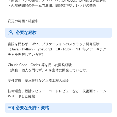
・開発タスクの整理、メンバーへの技術支援、技術的な課題解決
・AI駆動開発のチーム内展開、開発標準やナレッジの整備
変更の範囲：確認中
必要な経験
言語を問わず、Webアプリケーションのスクラッチ開発経験
（Java・Python・TypeScript・C#・Ruby・PHP 等／アーキテク
チャを理解している方）
Claude Code・Codex 等を用いた開発経験
（業務・個人を問わず、AIを主体に開発している方）
要件定義、基本設計など上流工程の経験
技術選定、設計レビュー、コードレビューなど、技術面でチーム
をリードした経験
必要な免許・資格