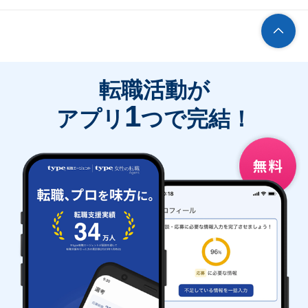
転職活動が
1
アプリ
つで完結！