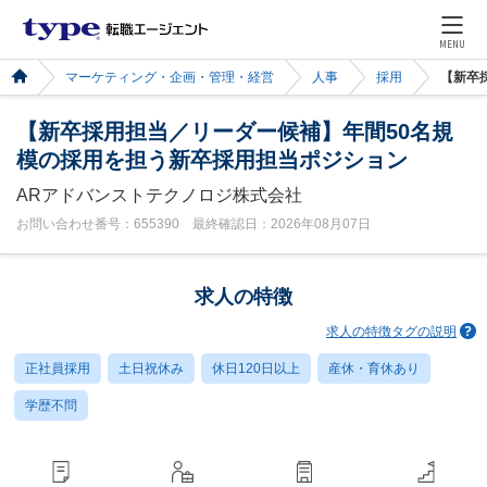
MENU
マーケティング・企画・管理・経営
人事
採用
【新卒
【新卒採用担当／リーダー候補】年間50名規
模の採用を担う新卒採用担当ポジション
ARアドバンストテクノロジ株式会社
お問い合わせ番号：655390 最終確認日：2026年08月07日
求人の特徴
求人の特徴タグの説明
正社員採用
土日祝休み
休日120日以上
産休・育休あり
学歴不問