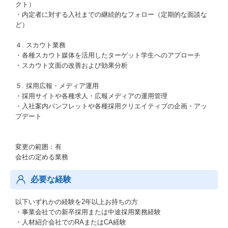
クト）
・内定者に対する入社までの継続的なフォロー（定期的な面談な
ど）
４. スカウト業務
・各種スカウト媒体を活用したターゲット学生へのアプローチ
・スカウト文面の改善および効果分析
５. 採用広報・メディア運用
・採用サイトや各種求人・広報メディアの運用管理
・入社案内パンフレットや各種採用クリエイティブの企画・アッ
プデート
変更の範囲：有
会社の定める業務
必要な経験
以下いずれかの経験を2年以上お持ちの方
・事業会社での新卒採用または中途採用業務経験
・人材紹介会社でのRAまたはCA経験