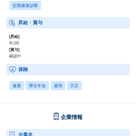
定期健康診断
昇給・賞与
[昇給]
年1回
[賞与]
確認中
保険
健康
厚生年金
雇用
労災
企業情報
企業名