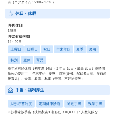
有（コアタイム：9:00～17:40）
休日・休暇
[年間休日]
125日
[年次有給休暇]
14～20日
土曜日
日曜日
祝日
年末年始
夏季
慶弔
特別
産休
育児
※年次有給休暇（初年度 14日・２年目 16日・最高 20日）※時間
単位の使用可 年末年始、夏季、特別(慶弔、配偶者出産、産前産
後育児）、介護、看護、私事（帯同、不妊治療等）
手当・福利厚生
財形貯蓄制度
定期健康診断
通勤手当
残業手当
※扶養家族手当（扶養家族１名あたり10,000円：人数制限な