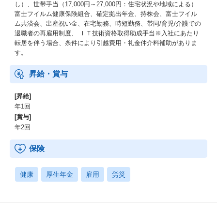
し）、世帯手当（17,000円～27,000円：住宅状況や地域による）
富士フイルム健康保険組合、確定拠出年金、持株会、富士フイル
ム共済会、出産祝い金、在宅勤務、時短勤務、帯同/育児/介護での
退職者の再雇用制度、 ＩＴ技術資格取得助成手当※入社にあたり
転居を伴う場合、条件により引越費用・礼金仲介料補助がありま
す。
昇給・賞与
[昇給]
年1回
[賞与]
年2回
保険
健康
厚生年金
雇用
労災