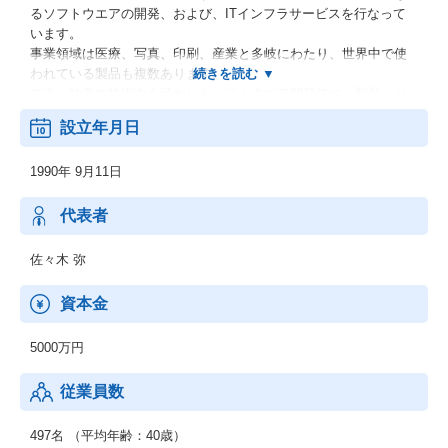
るソフトウエアの開発、および、ITインフラサービスを行なって
います。
事業領域は医療、写真、印刷、産業と多岐にわたり、世界中で使
われている製品も複数あります。
先進・独自の技術力を活かしたソフトウエア開発での「製品・サ
ービスの創造」を通して、
設立年月日
様々な分野で世界中の人々の豊かな生活と富士フイルムグループ
の事業拡大に貢献しています。
1990年 9月11日
～主な事業領域（製品・サービス）～
①ヘルスケア（医療機器、医療ITソリューション、調剤監査支援
代表者
システム）
②フォトイメージング（フォトプリントシステム、ネットプリン
佐々木 弥
トサービス、ImageWorks）
③映像（デジタルカメラ、放送用TVレンズ、監視カメラ）
資本金
④印刷・産業（印刷ワークフロー、インクジェットデジタル印刷
機、非破壊検査システム、インフラ診断システム）
5000万円
上記の他、基盤技術としてAI・画像処理技術、ITインフラ技術
（クラウド、セキュリティ）、デジタル信号処理技術（FPGA、G
従業員数
PU等）にも携わっています。
富士フイルムが誇る高品質な製品づくりで培ってきた高い技術力
497名 （平均年齢：40歳）