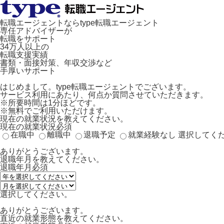
転職エージェントならtype転職エージェント
専任アドバイザーが
転職をサポート
34万人以上の
転職支援実績
書類・面接対策、年収交渉など
手厚いサポート
はじめまして。type転職エージェントでございます。
サービス利用にあたり、何点か質問させていただきます。
※所要時間は1分ほどです。
※無料でご利用いただけます。
現在の就業状況を教えてください。
現在の就業状況
必須
在職中
離職中
退職予定
就業経験なし
選択してく
ありがとうございます。
退職年月を教えてください。
退職年月
必須
選択してください。
ありがとうございます。
直近の就業形態を教えてください。