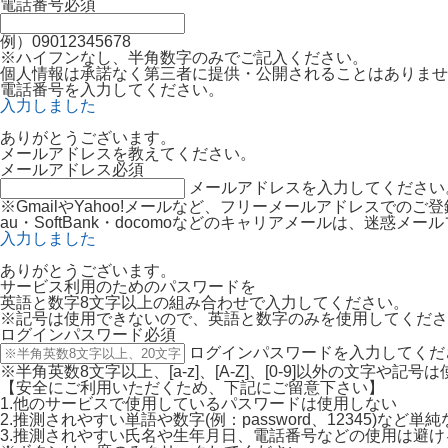
電話番号
必須
例）09012345678
※ハイフンなし、半角数字のみでご記入ください。
個人情報は承諾なく第三者に提供・公開されることはありませ
電話番号を入力してください。
入力しました
ありがとうございます。
メールアドレスを教えてください。
メールアドレス
必須
メールアドレスを入力してください
※GmailやYahoo!メールなど、フリーメールアドレスでの
au・SoftBank・docomoなどのキャリアメールは、迷
入力しました
ありがとうございます。
サービス利用のためのパスワードを
英語と数字8文字以上の組み合わせで入力してください。
※記号は使用できないので、英語と数字のみを使用してくださ
ログインパスワード
必須
ログインパスワードを入力してくだ
※半角英数8文字以上、[a-z]、[A-Z]、[0-9]以外の文字や記
【安全にご利用いただくため、下記にご留意下さい】
1.他のサービスで使用しているパスワードは使用しない
2.推測されやすい単語や数字(例：password、12345)など
3.推測されやすい氏名や生年月日、電話番号などの使用は避け