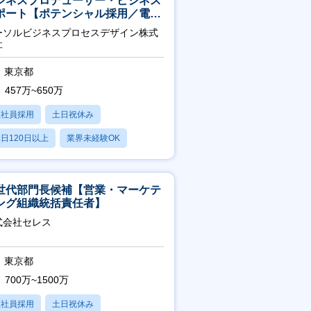
ジネスプロデューサー・ビジネス
ポート【ポテンシャル採用／電
・ガス等の民間向けプロジェクト
ーソルビジネスプロセスデザイン株式
進】
社
東京都
457万~650万
正社員採用
土日祝休み
日120日以上
業界未経験OK
産休・育休あり
世代部門長候補【営業・マーケテ
ング組織統括責任者】
式会社セレス
東京都
700万~1500万
正社員採用
土日祝休み