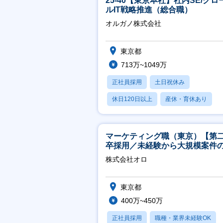
25-40【東京本社】社内SE/グロ
ルIT戦略推進（総合職）
オルガノ株式会社
東京都
713万~1049万
正社員採用
土日祝休み
休日120日以上
産休・育休あり
月残業20時間以内
マーケティング職（東京）【第
卒採用／未経験から大規模案件
ーケティングが経験できる／研
株式会社オロ
実】
東京都
400万~450万
正社員採用
職種・業界未経験OK