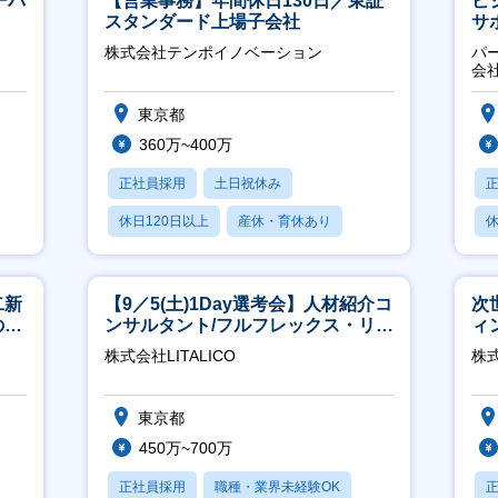
ーバ
【営業事務】年間休日130日／東証
ビ
スタンダード上場子会社
サ
力
株式会社テンポイノベーション
パ
推
会
東京都
360万~400万
正社員採用
土日祝休み
休日120日以上
産休・育休あり
休
賞与あり
二新
【9／5(土)1Day選考会】人材紹介コ
次
のマ
ンサルタント/フルフレックス・リモ
ィ
修充
ート/育休最長6年取得可
株式会社LITALICO
株
東京都
450万~700万
正社員採用
職種・業界未経験OK