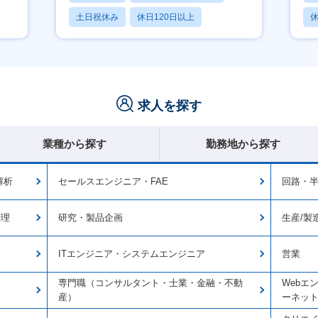
土日祝休み
休日120日以上
休
産休・育休あり
求人を探す
業種から探す
勤務地から探す
解析
セールスエンジニア・FAE
回路・
管理
研究・製品企画
生産/製
ITエンジニア・システムエンジニア
営業
専門職（コンサルタント・士業・金融・不動
Webエ
産）
ーネッ