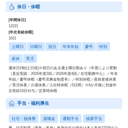
休日・休暇
[年間休日]
122日
[年次有給休暇]
10日
土曜日
日曜日
祝日
年末年始
慶弔
特別
産休
育児
週休2日制(土日祝)※祝日のある週土曜出勤あり（年度により変動
（直近実績：2025年度2回／2026年度4回／在宅勤務中心）／年末
年始／慶弔休暇（慶弔見舞金制度有）／特別休暇／産前産後休業
／育児休業／介護休業／入社時休暇（5日間）※6か月後に別途年
次有給10日付与／災害時休暇
手当・福利厚生
社宅・独身寮
退職金
通勤手当
残業手当
寮、社宅制度（家族・単身）単身赴任の場合は本人負担2万円のみ