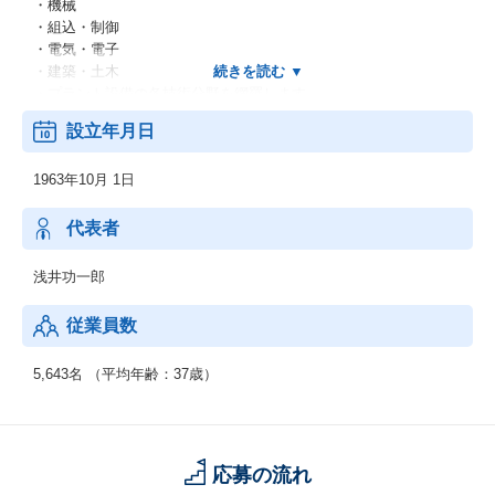
・機械
・組込・制御
・電気・電子
・建築・土木
・プラント設備の各技術分野を網羅します。
・金融業における業務コンサル
設立年月日
・SI業におけるテスト・検証、ツール開発
・機械設計開発：
1963年10月 1日
ボディ、シャーシ設計／ワイヤーハーネス設計生産技術
：生産ライン制御システムの開発品質管理
：生産設備保全、改善業務生産管理：生産管理システム開発・保
代表者
守社内システム
：財務管理システム／社内ネットワーク構築
浅井功一郎
従業員数
5,643名 （平均年齢：37歳）
応募の流れ