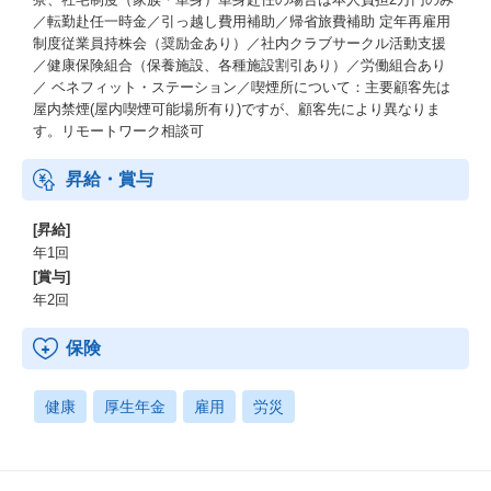
／転勤赴任一時金／引っ越し費用補助／帰省旅費補助 定年再雇用
制度従業員持株会（奨励金あり）／社内クラブサークル活動支援
／健康保険組合（保養施設、各種施設割引あり）／労働組合あり
／ ベネフィット・ステーション／喫煙所について：主要顧客先は
屋内禁煙(屋内喫煙可能場所有り)ですが、顧客先により異なりま
す。リモートワーク相談可
昇給・賞与
[昇給]
年1回
[賞与]
年2回
保険
健康
厚生年金
雇用
労災