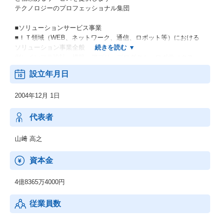
テクノロジーのプロフェッショナル集団
■ソリューションサービス事業
■ＩＴ領域（WEB、ネットワーク、通信、ロボット等）における
ソリューション事業全般
例）インフラ設計～構築、アプリ、プロダクト、ロボティクス
等
設立年月日
■R&D事業部
2004年12月 1日
機械・電子・電気・ソフトウェアの技術者特定派遣
例）次世代自動車・デジタル家電・ロボティクス・医療機器の研
究開発、生産、技術開発
代表者
山﨑 高之
資本金
4億8365万4000円
従業員数