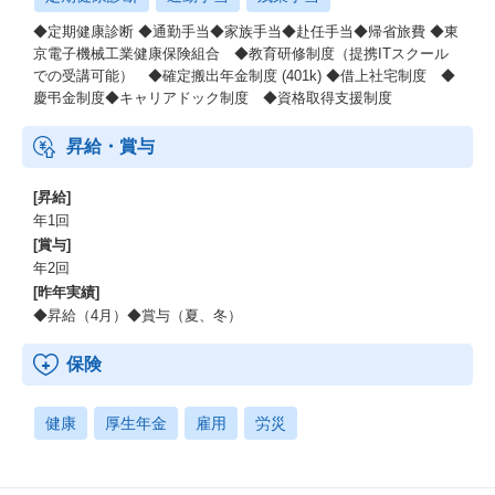
◆定期健康診断 ◆通勤手当◆家族手当◆赴任手当◆帰省旅費 ◆東
京電子機械工業健康保険組合 ◆教育研修制度（提携ITスクール
での受講可能） ◆確定搬出年金制度 (401k) ◆借上社宅制度 ◆
慶弔金制度◆キャリアドック制度 ◆資格取得支援制度
昇給・賞与
[昇給]
年1回
[賞与]
年2回
[昨年実績]
◆昇給（4月）◆賞与（夏、冬）
保険
健康
厚生年金
雇用
労災