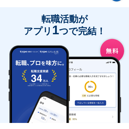
転職活動が
1
アプリ
つで完結！