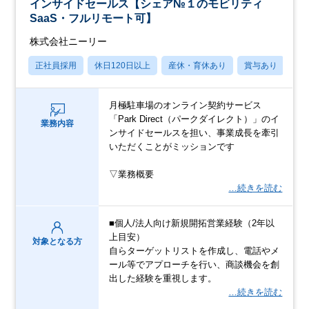
インサイドセールス【シェア№１のモビリティ
SaaS・フルリモート可】
株式会社ニーリー
正社員採用
休日120日以上
産休・育休あり
賞与あり
パ
月極駐車場のオンライン契約サービス
「Park Direct（パークダイレクト）」のイ
業務内容
ンサイドセールスを担い、事業成長を牽引
いただくことがミッションです
▽業務概要
…続きを読む
■個人/法人向け新規開拓営業経験（2年以
上目安）
対象となる方
自らターゲットリストを作成し、電話やメ
ール等でアプローチを行い、商談機会を創
出した経験を重視します。
…続きを読む