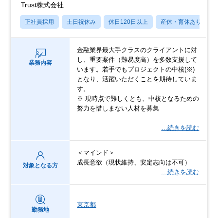
Trust株式会社
正社員採用
土日祝休み
休日120日以上
産休・育休あり
金融業界最大手クラスのクライアントに対
し、重要案件（難易度高）を多数支援して
業務内容
います。若手でもプロジェクトの中核(※)
となり、活躍いただくことを期待していま
す。
※ 現時点で難しくとも、中核となるための
努力を惜しまない人材を募集
…続きを読む
＜マインド＞
成長意欲（現状維持、安定志向は不可）
対象となる方
…続きを読む
東京都
勤務地