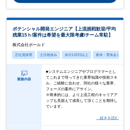
ポテンシャル開発エンジニア【上流挑戦歓迎/平均
残業15ｈ/案件は希望を最大限考慮/チーム常駐】
株式会社ボールド
正社員採用
土日祝休み
休日120日以上
産休・育休あり
■システムエンジニアやプログラマーとし
てこれまで培ってきた業界知識や技術スキ
業務内容
ル、ご経験に合わせ、同社の様々な業界、
フェーズの案件にアサイン。
※将来的には、より上流工程のキャリアア
ップも見据えて成長して頂くことを期待し
ています。
…続きを読む