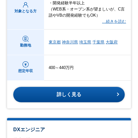
・開発経験半年以上
（WEB系・オープン系が望ましいが、C言
対象となる方
語やVBの開発経験でもOK）
…続きを読む
東京都
神奈川県
埼玉県
千葉県
大阪府
勤務地
400～440万円
想定年収
詳しく見る
DXエンジニア