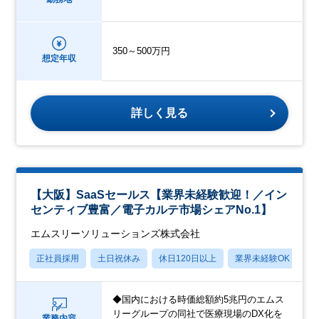
350～500万円
想定年収
詳しく見る
【大阪】SaaSセールス【業界未経験歓迎！／イン
センティブ豊富／電子カルテ市場シェアNo.1】
エムスリーソリューションズ株式会社
正社員採用
土日祝休み
休日120日以上
業界未経験OK
産
◆国内における時価総額約5兆円のエムス
リーグループの同社で医療現場のDX化を
業務内容