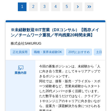
1
2
3
4
5
※未経験歓迎※IT営業（DXコンサル）【既存メイ
ン／チームワーク重視／平均残業20時間未満】
株式会社SAKURUG
正社員採用
職種・業界未経験OK
20代におすすめ
土日祝休
今回の募集ポジションは、未経験から「人
に向き合う営業」としてキャリアアップで
業務内容
きるポジションです。
同社では、接客・販売・ブライダル・スポ
ーツ経験者など、営業未経験からスタート
した20代メンバーが多く活躍しています。
ただ数字を追うだけではなく、クライアン
トやエンジニアのキャリアに向き合いなが
ら、提案力・課題解決力を身につけられる
営業です。