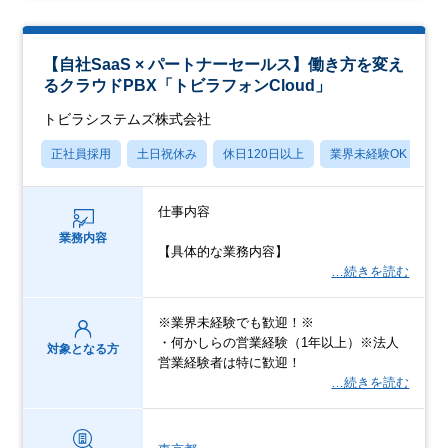
【自社SaaS × パートナーセールス】働き方を変え
るクラウドPBX「トビラフォンCloud」
トビラシステムズ株式会社
正社員採用
土日祝休み
休日120日以上
業界未経験OK
産
仕事内容
業務内容
【具体的な業務内容】
…続きを読む
※業界未経験でも歓迎！※
・何かしらの営業経験（1年以上）※法人
対象となる方
営業経験者は特に歓迎！
…続きを読む