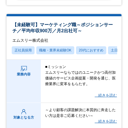
【未経験可】マーケティング職～ポジションサー
チ／平均年収900万／月2出社可～
エムスリー株式会社
正社員採用
職種・業界未経験OK
20代におすすめ
土日祝休
■ミッション
エムスリーならではのユニークかつ高付加
業務内容
価値のサービス企画提案・開発を通じ、医
療業界に変革をもらたす。
…続きを読む
～より顧客の課題解決に本質的に奔走した
い方は是非ご応募ください～
対象となる方
…続きを読む