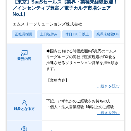
【東京】SaaSセールス【業界・業種未経験歓迎！
／インセンティブ豊富／電子カルテ市場シェア
No.1】
エムスリーソリューションズ株式会社
正社員採用
土日祝休み
休日120日以上
業界未経験OK
産
◆国内における時価総額約5兆円のエムス
リーグループの同社で医療現場のDX化を
業務内容
推進させるソリューション営業を担当頂き
ます。
【業務内容】
…続きを読む
下記、いずれかのご経験をお持ちの方
・個人・法人営業経験 1年以上のご経験
対象となる方
…続きを読む