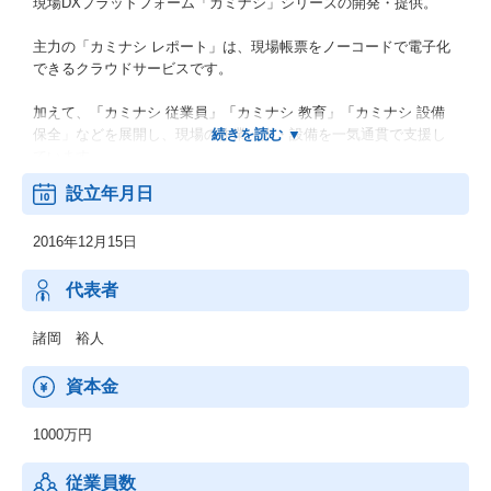
現場DXプラットフォーム「カミナシ」シリーズの開発・提供。
主力の「カミナシ レポート」は、現場帳票をノーコードで電子化
できるクラウドサービスです。
加えて、「カミナシ 従業員」「カミナシ 教育」「カミナシ 設備
保全」などを展開し、現場の作業・人・設備を一気通貫で支援し
ています。
設立年月日
2020年6月の提供開始以来、製造、飲食、宿泊、小売、物流など30
超の業種、17,000以上の現場で活用されています。
2016年12月15日
同社は日本の就業人口の半数超にあたる約3,900万人のノンデスク
ワーカーを対象に、現場の生産性向上と働き方改革を推進してい
代表者
ます。
諸岡 裕人
資本金
1000万円
従業員数