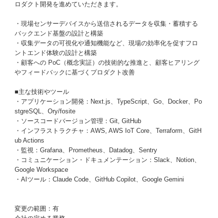
ロダクト開発を進めていただきます。
・現場センサーデバイスから送信されるデータを収集・蓄積する
バックエンド基盤の設計と構築
・収集データの可視化や通知機能など、現場の効率化を促すフロ
ントエンド体験の設計と構築
・顧客への PoC（概念実証）の技術的な推進と、顧客ヒアリング
やフィードバックに基づくプロダクト改善
■主な技術やツール
・アプリケーション開発：Next.js、TypeScript、Go、Docker、Po
stgreSQL、Ory/fosite
・ソースコードバージョン管理：Git, GitHub
・インフラストラクチャ：AWS, AWS IoT Core、Terraform、GitH
ub Actions
・監視：Grafana、Prometheus、Datadog、Sentry
・コミュニケーション・ドキュメンテーション：Slack、Notion、
Google Workspace
・AIツール：Claude Code、GitHub Copilot、Google Gemini
変更の範囲：有