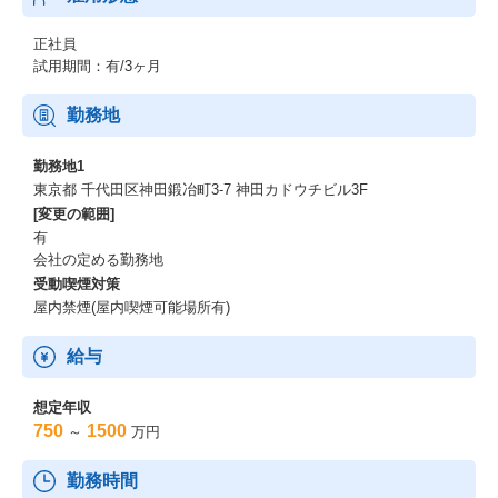
は、
こうした現場に変革をもたらすプロダクトをゼロから作り、
正社員
日本の働き方そのものをアップデートすることに挑戦していま
試用期間：有/3ヶ月
す。
勤務地
選考フローについて
勤務地1
書類選考実施の上で原則カジュアル面談を実施させていただいて
東京都 千代田区神田鍛冶町3-7 神田カドウチビル3F
おります。
[変更の範囲]
カジュアル面談では、相互の期待値調整や弊社へのマッチングを
有
確かめていただく場を想定しております。
会社の定める勤務地
受動喫煙対策
カジュアル面談後、選考をご希望いただける場合、次の選考フロ
屋内禁煙(屋内喫煙可能場所有)
ーが基本となります。
一次面接
給与
→ 二次面接
→ 最終面接
想定年収
※途中、選考要素のないご面談を実施する可能性があります。
750
1500
～
万円
※カジュアル面談含む面談・面接は原則オンライン実施となりま
す。
勤務時間