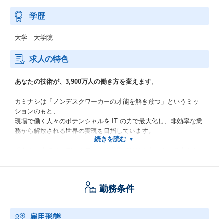
学歴
大学 大学院
求人の特色
あなたの技術が、3,900万人の働き方を変えます。
カミナシは「ノンデスクワーカーの才能を解き放つ」というミッ
ションのもと、
現場で働く人々のポテンシャルを IT の力で最大化し、非効率な業
務から解放される世界の実現を目指しています。
現在の日本では、デスクワークの世界ではITの力によって大きな
生産性向上が起きてきました。
しかし、建設・製造・物流・飲食など、
ノンデスクワーカーが働く現場では、いまだに紙と口頭での業務
勤務条件
伝達が多く、
時間と労力を大きく奪われています。
雇用形態
カミナシのインダストリアル IoT (IIoT) エンジニアリングチーム