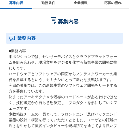
募集内容
勤務条件
企業情報
応募の流れ
募集内容
業務内容
■業務内容
本ポジションでは、センサーデバイスとクラウドプラットフォー
ムを組み合わせ、現場業務をデジタル化する新規事業の開発に携
わります。
ハードウェアとソフトウェアの両面からノンデスクワーカーの業
務を変革するという、カミナシにとって新たな挑戦領域です。
今回の募集では、この新規事業のソフトウェア開発をリードする
方を募集しています。
決まったアーキテクチャや既存のコードベースがあるわけではな
く、技術選定から自ら意思決定し、プロダクトを形にしていくフ
ェーズです。
少数精鋭チームの一員として、フロントエンド及びバックエンド
基盤の設計・構築を行っていただくとともに、ユーザとの距離の
近さを生かして顧客インタビューや現場訪問を通じてより良いプ