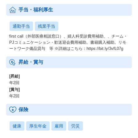
手当・福利厚生
通勤手当
残業手当
first call（外部医療相談窓口）、婦人科受診費用補助、、チーム・
PJコミュニケーション・歓送迎会費用補助。書籍購入補助。リモ
ートワーク備品貸与 等 ※詳細はこちら：https://bit.ly/3vfL07g
昇給・賞与
[昇給]
年2回
[賞与]
年2回
保険
健康
厚生年金
雇用
労災