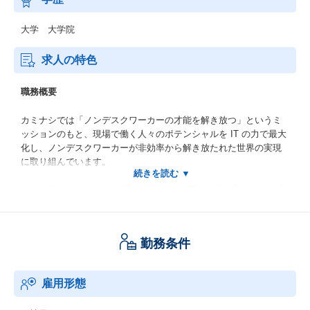
大学 大学院
求人の特色
職務概要
カミナシでは「ノンデスクワーカーの才能を解き放つ」というミ
ッションのもと、現場で働く人々のポテンシャルを IT の力で最大
化し、ノンデスクワーカーが非効率から解き放たれた世界の実現
に取り組んでいます。
デスクワークの世界では IT の活用がこの四半世紀で私たちの生産
性を大きく引き上げてきました。
私たちは、世の中を支える”現場仕事”においても、これらの成功を
再現できると信じています。
勤務条件
現場で働くノンデスクワーカーの多くは、日常生活ではスマート
フォンを使っています。
雇用形態
プライベートな予定をカレンダーアプリで管理し、日々の支払い
ではキャッシュレス決済が当たり前。