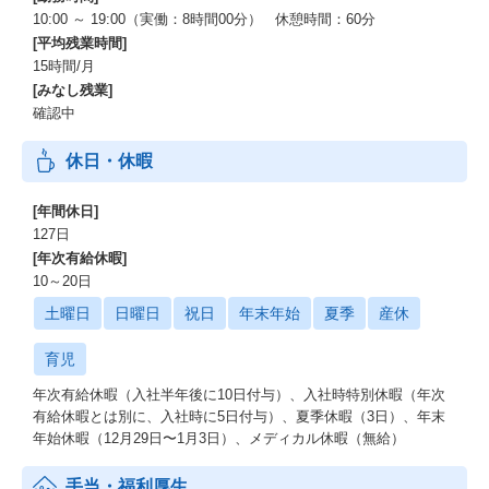
10:00 ～ 19:00（実働：8時間00分） 休憩時間：60分
本ポジション募集の背景
[平均残業時間]
15時間/月
2023年のシリーズB資金調達後、カミナシはマルチプロダクト戦略
[みなし残業]
に舵を切り、
直近1〜1.5年の間にその提供プロダクト数をそれまでの1つから5
確認中
つまで拡大してきました。
休日・休暇
この急加速したプロダクト展開と事業成長、そして事業およびプ
ロダクト両面でのAI活用が進むなかで、
[年間休日]
各サービスチーム（製品開発チーム）がAIを前提とした検証・開
127日
発・運用を自律的に行える状態を組織として支える必要性が高ま
[年次有給休暇]
ってきました。
10～20日
こうした背景のもと、2026年1月にAI Engineeringチームを新たに
土曜日
日曜日
祝日
年末年始
夏季
産休
立ち上げました。
育児
AI Engineeringは、
年次有給休暇（入社半年後に10日付与）、入社時特別休暇（年次
各サービスチームの中でAIを活用した機能の検証や開発を行うこ
有給休暇とは別に、入社時に5日付与）、夏季休暇（3日）、年末
とに加え、
年始休暇（12月29日〜1月3日）、メディカル休暇（無給）
そうした機能の評価・運用を支える共通基盤の整備や、
中長期的な競争力につながるAI技術の継続的な研究開発を通じ
て、
手当・福利厚生