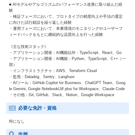
■ AIモデルやアルゴリズムのパフォーマンス改善に取り組んだ経
験
・検証フェーズにおいて、プロトタイプの精度向上や手法の選定
に向けた試行錯誤を繰り返した経験
・運用フェーズにおいて、本番環境のモニタリングやユーザーフ
ィードバックをもとに継続的な品質向上を行った経験
《主な技術スタック》
・アプリケーション開発：AI機能以外：TypeScript、React、Go
・アプリケーション開発：AI機能：Python、TypeScript、C++（一
部）
・インフラストラクチャ：AWS、Terraform Cloud
・監視：Datadog、Sentry、Langfuse
・AIツール：GitHub Copilot for Business、ChatGPT Team、Goog
le Gemini, Google NotebookLM plus for Workspace、Claude Code
・その他：Git, GitHub、Slack、Notion、Google Workspace
必要な免許・資格
特になし
学歴