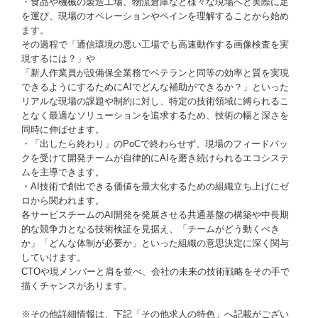
・食品や機械の製造工場、物流倉庫など様々な現場へと実際に足
を運び、現場のオペレーションやペインを理解することから始め
ます。
その過程で「通信環境の悪い工場でも高速動作する画像検査を実
現するには？」や
「新人作業員が設備保全業務でベテランと同等の効率と質を実現
できるようにするためにAIでどんな補助ができるか？」といった
リアルな現場の課題や制約に対し、特定の技術領域に縛られるこ
となく最適なソリューションを追求するため、技術の幅と深さを
同時に伸ばせます。
・「出したら終わり」のPoCで終わらせず、現場のフィードバッ
クを受けて開発チームが自律的にAIを磨き続けられるエコシステ
ムを主導できます。
・AI技術で創出できる価値を最大化するための組織立ち上げにゼ
ロから関われます。
各サービスチームのAI開発を発展させる共通基盤の構築や中長期
的な競争力となる技術検証を見据え、「チームがどう動くべき
か」「どんな体制が必要か」といった組織の意思決定に深く関与
していけます。
CTOや現メンバーと肩を並べ、会社の未来の技術戦略をその手で
描くチャンスがあります。
※その他詳細情報は、下記「その他求人の特色」へ記載がござい