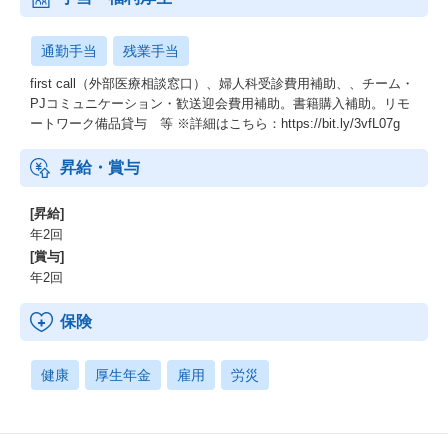
各サービスチームがAIを継続的に価値へと変えられる状態を実現
することを目的としています。
通勤手当
残業手当
本ポジションでは、AI Engineeringチームの初期メンバーとして、
first call（外部医療相談窓口）、婦人科受診費用補助、、チーム・
サービスチームと並走しながら、
PJコミュニケーション・歓送迎会費用補助。書籍購入補助。リモ
AI機能の検証から開発、運用・改善までを前に進めていくAI エン
ートワーク備品貸与 等 ※詳細はこちら：https://bit.ly/3vfL07g
ジニアを募集しています。
昇給・賞与
[昇給]
年2回
[賞与]
年2回
保険
健康
厚生年金
雇用
労災