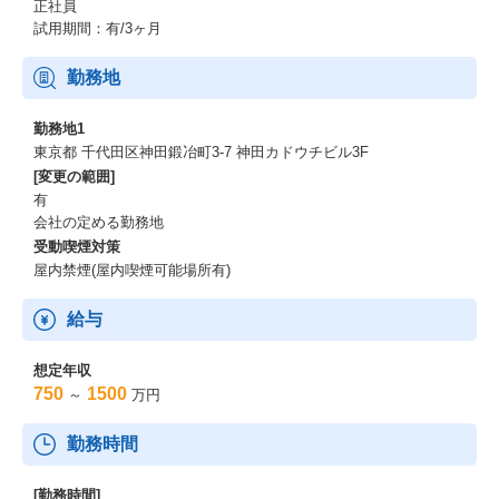
そんなデジタルに慣れ親しんでいるはずの彼らが、現場仕事では
正社員
非効率な紙ベースの業務遂行や管理に多くの時間を奪われていま
試用期間：有/3ヶ月
す。
勤務地
カミナシ エンジニアリングチームは、そのような現場に変革をも
たらすプロダクトを開発し、サービスとして提供しています。
勤務地1
3,900万人 ー 日本を支える就労人口のおよそ半分を占めるノンデ
東京都 千代田区神田鍛冶町3-7 神田カドウチビル3F
スクワーカー。
[変更の範囲]
彼らの新しい働き方を、私たちと一緒に実現していきましょう。
有
会社の定める勤務地
カミナシ エンジニアリングチームの特徴
受動喫煙対策
屋内禁煙(屋内喫煙可能場所有)
カミナシのAIエンジニアはAI機能の検証から運用・改善までを一
貫して見据え、ソフトウェアエンジニア（SWE）と並走しながら
給与
プロダクト開発を前に進めます。
ユーザーとの距離の近さを活かし、顧客インタビューや現場理解
想定年収
を通じて得た一次情報を、検証設計や実装方針に反映します。
750
1500
～
万円
特定技術に軸を置くエンジニアが多いですが、バックエンドだ
勤務時間
け、インフラだけ、という分業ではなく、技術の垣根を越えて課
題解決に向き合うスタイルを目指しています。
[勤務時間]