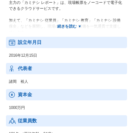
主力の「カミナシ レポート」は、現場帳票をノーコードで電子化
できるクラウドサービスです。
加えて、「カミナシ 従業員」「カミナシ 教育」「カミナシ 設備
保全」などを展開し、現場の作業・人・設備を一気通貫で支援し
ています。
設立年月日
2020年6月の提供開始以来、製造、飲食、宿泊、小売、物流など30
超の業種、17,000以上の現場で活用されています。
2016年12月15日
同社は日本の就業人口の半数超にあたる約3,900万人のノンデスク
ワーカーを対象に、現場の生産性向上と働き方改革を推進してい
代表者
ます。
諸岡 裕人
資本金
1000万円
従業員数