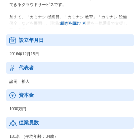
できるクラウドサービスです。
加えて、「カミナシ 従業員」「カミナシ 教育」「カミナシ 設備
保全」などを展開し、現場の作業・人・設備を一気通貫で支援し
ています。
設立年月日
2020年6月の提供開始以来、製造、飲食、宿泊、小売、物流など30
超の業種、17,000以上の現場で活用されています。
2016年12月15日
同社は日本の就業人口の半数超にあたる約3,900万人のノンデスク
ワーカーを対象に、現場の生産性向上と働き方改革を推進してい
代表者
ます。
諸岡 裕人
資本金
1000万円
従業員数
181名 （平均年齢：34歳）