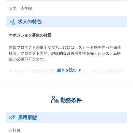
大学 大学院
求人の特色
本ポジション募集の背景
新規プロダクトの健全な立ち上げには、スピード感を伴った価値
検証、プロダクト開発、継続的な改善可能性を備えたシステム構
築が必要不可欠です。
本プロダクトは2026年2月現在、プロトタイピングによる価値検証
を進めている最中ですが、プロダクトに価値を見出せた場合は、
そのままプロダクト開発に進む予定です。
本求人ではプロダクト開発を見据えた上で以下のようなエンジニ
アを募集しています。
勤務条件
・価値検証をするための効果的なプロトタイピング、技術課題を
解消する技術検証などを通じて、その後のプロダクションを見据
雇用形態
えたプロダクト開発の設計に貢献できる。
・価値検証を通じて、ビジネスモデル、顧客課題を深く理解する
ことができる。
正社員