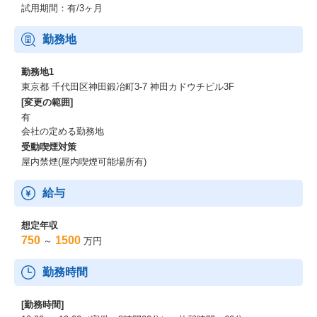
・お客様、PM、PDなどの各種ステークホルダーとコミュニケー
試用期間：有/3ヶ月
ションを取り、自律的に行動できる。
・フロントエンドからインフラまでフルスタックなスキルセット
勤務地
を保持し、要件定義からリリース後の運用までフルサイクルに対
応することができる。
勤務地1
・中長期的にプロダクトがスケールすることを想定し、スケーラ
東京都 千代田区神田鍛冶町3-7 神田カドウチビル3F
ビリティ、セキュリティ、可用性、信頼性を考慮したシステム設
[変更の範囲]
計ができる。
有
・ユニットテストやCI/CD戦略などを立案し、プロダクトを効率的
会社の定める勤務地
に保守・運用することができる。
受動喫煙対策
・ビジネスの障害になる技術的負債を認識し、適切なタイミング
屋内禁煙(屋内喫煙可能場所有)
で解消することができる。
・サービスチームのボトルネックを認識し、適切に解消すること
ができる。
給与
ノンデスクワーカーの才能を解き放つ
想定年収
750
1500
～
万円
カミナシでは「ノンデスクワーカーの才能を解き放つ」というミ
ッションのもと、現場で働く人々のポテンシャルを IT の力で最大
勤務時間
化し、ノンデスクワーカーが非効率から解き放たれた世界の実現
に取り組んでいます。
[勤務時間]