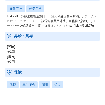
を設けません。
フロントエンドやバックエンドアプリケーション、あるいはイン
通勤手当
残業手当
フラやシステムアーキテクチャ、運用方法に至るまで、システム
のどの部分で課題解決すべきかはその内容によって異なるためで
first call（外部医療相談窓口）、婦人科受診費用補助、、チーム・
す。
PJコミュニケーション・歓送迎会費用補助。書籍購入補助。リモ
ートワーク備品貸与 等 ※詳細はこちら：https://bit.ly/3vfL07g
カミナシのソフトウェアエンジニアは、課題の解決方法を思索
し、それを実現するために必要となる幅広い裁量を持ちます。
昇給・賞与
また、カミナシのソフトウェアエンジニアが持つ裁量と責務は技
[昇給]
術的な領域だけにとどまりません。
年2回
価値あるプロダクトやサービスを継続的に提供していくために、
ユーザーインタビューや社内ステークホルダとのコミュニケーシ
[賞与]
ョンを通して最適な課題解決方法を発見します。
年2回
実際に現場で業務に携わるユーザーとの対話を通してソフトウェ
保険
アエンジニア自身がその一次情報を受け取り、サービス改善にダ
イレクトに繋げていける環境がカミナシにはあります。
健康
厚生年金
雇用
労災