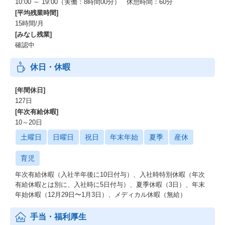
10:00 ～ 19:00（実働：8時間00分） 休憩時間：60分
デスクワークの世界では IT の活用がこの四半世紀で私たちの生産
[平均残業時間]
性を大きく引き上げてきました。
私たちは、世の中を支える”現場仕事”においても、これらの成功を
15時間/月
再現できると信じています。
[みなし残業]
確認中
現場で働くノンデスクワーカーの多くは、日常生活ではスマート
フォンを使っています。
休日・休暇
プライベートな予定をカレンダーアプリで管理し、日々の支払い
ではキャッシュレス決済が当たり前。
[年間休日]
そんなデジタルに慣れ親しんでいるはずの彼らが、現場仕事では
127日
非効率な紙ベースの業務遂行や管理に多くの時間を奪われていま
[年次有給休暇]
す。
10～20日
カミナシ エンジニアリングチームは、そのような現場に変革をも
土曜日
日曜日
祝日
年末年始
夏季
産休
たらすプロダクトを開発し、サービスとして提供しています。
3,900万人 ー 日本を支える就労人口のおよそ半分を占めるノンデ
育児
スクワーカー。彼らの新しい働き方を、私たちと一緒に実現して
いきましょう。
年次有給休暇（入社半年後に10日付与）、入社時特別休暇（年次
有給休暇とは別に、入社時に5日付与）、夏季休暇（3日）、年末
年始休暇（12月29日〜1月3日）、メディカル休暇（無給）
カミナシ エンジニアリングチームの特徴
カミナシではソフトウェアエンジニアの業務範囲に明示的な制限
手当・福利厚生