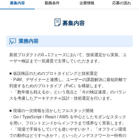
募集内容
勤務条件
企業情報
応募の流れ
募集内容
業務内容
新規プロダクトの0→1フェーズにおいて、技術選定から実装、ユ
ーザー検証まで一気通貫で主導していただきます。
■ 仮説検証のためのプロトタイピングと技術選定
・PdM、デザイナーと連携し、ユーザーの課題解決に最短距離で
到達するためのプロトタイプ（PoC）を構築します。
・「数年後も戦えるか」という視点と「今の検証速度」のバラン
スを考慮したアーキテクチャ設計・技術選定を行います。
■ 現場の一次情報を活かしたフルスタック開発
・Go / TypeScript / React / AWS を中心としたモダンなスタック
を用い、フロントエンドからインフラまで境界なく実装します。
・「現場で手袋をしていても使いやすいか？」「オフライン環境
での動作はどうすべきか？」といったノンデスクワーカー特有の