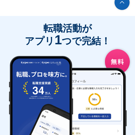
転職活動が
1
アプリ
つで完結！