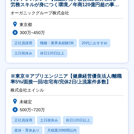
労務スキルが身につく環境／年商120億円超の事業
会社】
オーガニックグループ株式会社
東京都
300万~450万
正社員採用
職種・業界未経験OK
20代におすすめ
土日祝休み
休日120日以上
※東京※アプリエンジニア【健康経営優良法人/離職
率5%/面接一回/在宅有/完休2日/上流案件多数】
株式会社エイシル
未確定
500万~720万
正社員採用
土日祝休み
休日120日以上
産休・育休あり
月残業20時間以内