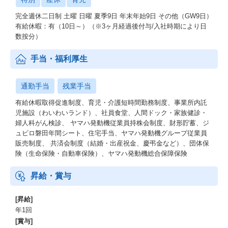
完全週休二日制 土曜 日曜 夏季9日 年末年始9日 その他（GW9日）
有給休暇：有（10日～）（※3ヶ月経過後付与/入社時期により日
数按分）
手当・福利厚生
通勤手当
残業手当
有給休暇取得促進制度、育児・介護短時間勤務制度、事業所内託
児施設（わいわいランド）、社員食堂、人間ドック・家族健診・
婦人科がん検診、 ヤマハ発動機従業員持株会制度、財形貯蓄、ジ
ュビロ磐田年間シート、住宅手当、ヤマハ発動機グループ従業員
販売制度、 共済会制度（結婚・出産祝金、慶弔金など）、団体保
険（生命保険・自動車保険）、ヤマハ発動機総合保障保険
昇給・賞与
[昇給]
年1回
[賞与]