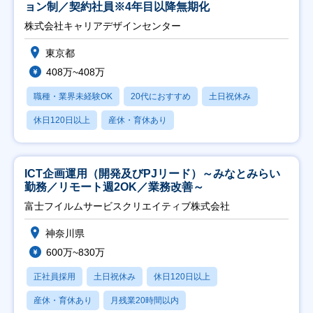
ョン制／契約社員※4年目以降無期化
株式会社キャリアデザインセンター
東京都
408万~408万
職種・業界未経験OK
20代におすすめ
土日祝休み
休日120日以上
産休・育休あり
ICT企画運用（開発及びPJリード）～みなとみらい
勤務／リモート週2OK／業務改善～
富士フイルムサービスクリエイティブ株式会社
神奈川県
600万~830万
正社員採用
土日祝休み
休日120日以上
産休・育休あり
月残業20時間以内