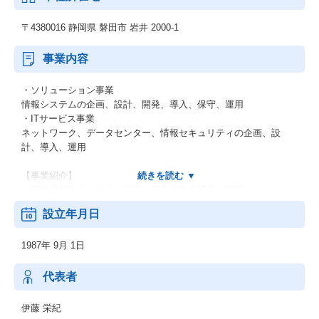
〒4380016 静岡県 磐田市 岩井 2000-1
事業内容
・ソリューション事業
情報システムの企画、設計、開発、導入、保守、運用
・ITサービス事業
ネットワーク、データセンター、情報セキュリティの企画、設
計、導入、運用
【事業紹介】
・新製品開発におけるデジタル開発基盤の導入・保守
・サプライチェーンマネジメント支援
設立年月日
・コトサービスの開発・提供
・コーポレート系システムの構築・運用
1987年 9月 1日
・ITインフラ・基盤ソフトウェアの導入・保守
代表者
伊藤 栄紀