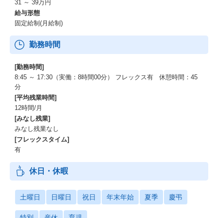
31 ～ 39万円
給与形態
固定給制(月給制)
勤務時間
[勤務時間]
8:45 ～ 17:30（実働：8時間00分） フレックス有 休憩時間：45
分
[平均残業時間]
12時間/月
[みなし残業]
みなし残業なし
[フレックスタイム]
有
休日・休暇
土曜日
日曜日
祝日
年末年始
夏季
慶弔
特別
産休
育児