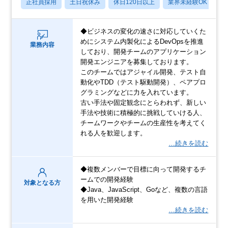
正社員採用
土日祝休み
休日120日以上
業界未経験OK
産
◆ビジネスの変化の速さに対応していくた
めにシステム内製化によるDevOpsを推進
業務内容
しており、開発チームのアプリケーション
開発エンジニアを募集しております。
このチームではアジャイル開発、テスト自
動化やTDD（テスト駆動開発）、ペアプロ
グラミングなどに力を入れています。
古い手法や固定観念にとらわれず、新しい
手法や技術に積極的に挑戦していける人、
チームワークやチームの生産性を考えてく
れる人を歓迎します。
…続きを読む
◆複数メンバーで目標に向って開発するチ
ームでの開発経験
対象となる方
◆Java、JavaScript、Goなど、複数の言語
を用いた開発経験
…続きを読む