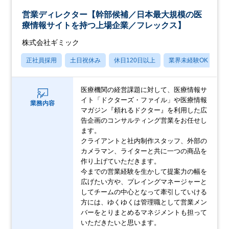
営業ディレクター【幹部候補／日本最大規模の医
療情報サイトを持つ上場企業／フレックス】
株式会社ギミック
正社員採用
土日祝休み
休日120日以上
業界未経験OK
産
医療機関の経営課題に対して、医療情報サ
イト「ドクターズ・ファイル」や医療情報
業務内容
マガジン『頼れるドクター』を利用した広
告企画のコンサルティング営業をお任せし
ます。
クライアントと社内制作スタッフ、外部の
カメラマン、ライターと共に一つの商品を
作り上げていただきます。
今までの営業経験を生かして提案力の幅を
広げたい方や、プレイングマネージャーと
してチームの中心となって牽引していける
方には、ゆくゆくは管理職として営業メン
バーをとりまとめるマネジメントも担って
いただきたいと思います。