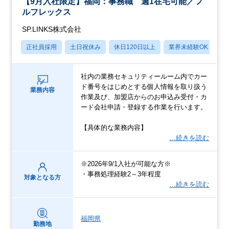
【9月入社限定】福岡：事務職 週1在宅可能／フ
ルフレックス
SP.LINKS株式会社
正社員採用
土日祝休み
休日120日以上
業界未経験OK
月
社内の業務セキュリティールーム内でカー
ド番号をはじめとする個人情報を取り扱う
業務内容
作業及び、加盟店からのお申込み受付・カ
ード会社申請・登録する作業を行います。
【具体的な業務内容】
…続きを読む
※2026年9/1入社が可能な方※
・事務処理経験2～3年程度
対象となる方
…続きを読む
福岡県
勤務地