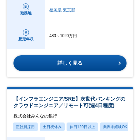
福岡県
東京都
勤務地
480～1020万円
想定年収
詳しく見る
【インフラエンジニア/SRE】次世代バンキングの
クラウドエンジニア／リモート可(週4日程度)
株式会社みんなの銀行
正社員採用
土日祝休み
休日120日以上
業界未経験OK
産