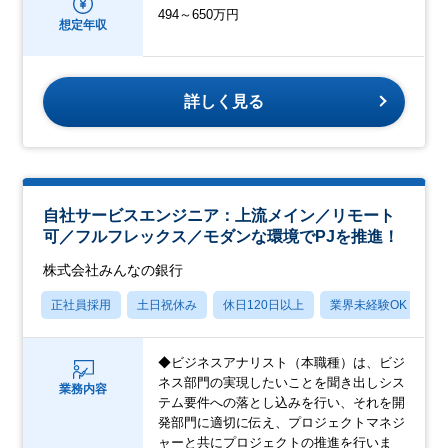
494～650万円
想定年収
詳しく見る
自社サービスエンジニア：上流メイン／リモート
可／フルフレックス／モダンな環境でPJを推進！
株式会社みんなの銀行
正社員採用
土日祝休み
休日120日以上
業界未経験OK
産
◆ビジネスアナリスト（本職種）は、ビジ
ネス部門の実現したいことを聞き出しシス
業務内容
テム要件への落とし込みを行い、それを開
発部門に適切に伝え、プロジェクトマネジ
ャーと共にプロジェクトの推進を行いま