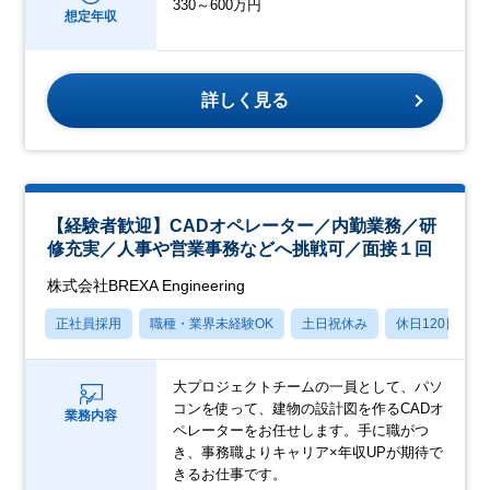
330～600万円
想定年収
詳しく見る
【経験者歓迎】CADオペレーター／内勤業務／研
修充実／人事や営業事務などへ挑戦可／面接１回
株式会社BREXA Engineering
正社員採用
職種・業界未経験OK
土日祝休み
休日120日以上
大プロジェクトチームの一員として、パソ
コンを使って、建物の設計図を作るCADオ
業務内容
ペレーターをお任せします。手に職がつ
き、事務職よりキャリア×年収UPが期待で
きるお仕事です。