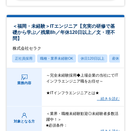
＜福岡・未経験＞ITエンジニア【充実の研修で基
礎から学ぶ／残業8h／年休120日以上／文・理不
問】
株式会社セラク
正社員採用
職種・業界未経験OK
休日120日以上
産休・育休
～完全未経験採用◆上場企業の当社にてIT
インフラエンジニア職をお任せ～
業務内容
★ITインフラエンジニアとは★
…続きを読む
＜業界・職種未経験歓迎◎未経験者多数活
躍中！＞
対象となる方
■必須条件：