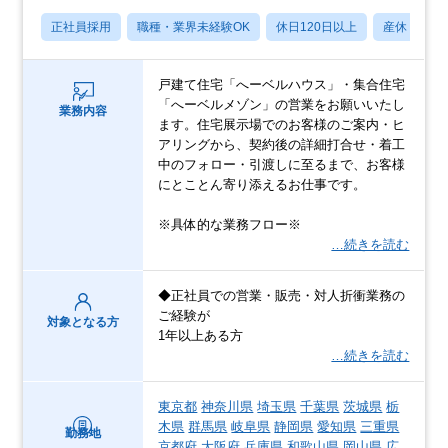
正社員採用
職種・業界未経験OK
休日120日以上
産休・育休
戸建て住宅「へーベルハウス」・集合住宅
「へーベルメゾン」の営業をお願いいたし
業務内容
ます。住宅展示場でのお客様のご案内・ヒ
アリングから、契約後の詳細打合せ・着工
中のフォロー・引渡しに至るまで、お客様
にとことん寄り添えるお仕事です。
※具体的な業務フロー※
…続きを読む
◆正社員での営業・販売・対人折衝業務の
ご経験が
対象となる方
1年以上ある方
…続きを読む
東京都
神奈川県
埼玉県
千葉県
茨城県
栃
木県
群馬県
岐阜県
静岡県
愛知県
三重県
勤務地
京都府
大阪府
兵庫県
和歌山県
岡山県
広