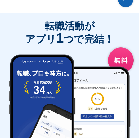
転職活動が
1
アプリ
つで完結！