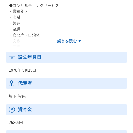
◆コンサルティングサービス
＜業種別＞
・金融
・製造
・流通
・官公庁・自治体
・文教
・医療
・他
設立年月日
＜業務別＞
・EC
1970年 5月15日
・CRM
・SFA
・SCM
代表者
・ERP
・WEB
坂下 智保
・他
＜IT基盤、ネットワーク＞
資本金
・ネットワーク
・セキュリティ
262億円
・先端IT
・ミドルウェア