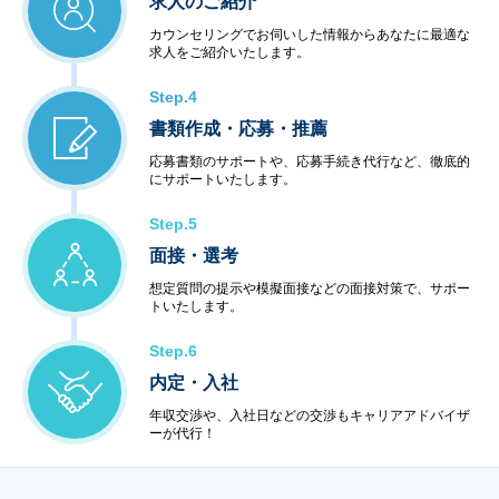
求人のご紹介
・ネットワーク管理
・ファシリティ管理
カウンセリングでお伺いした情報からあなたに最適な
・ヘルプデスク
求人をご紹介いたします。
＜インターネットサービス＞
・データセンター
Step.4
・ハウジング・ホスティング
書類作成・応募・推薦
・セキュリティ
＜教育サービス＞
応募書類のサポートや、応募手続き代行など、徹底的
にサポートいたします。
・システム運用サービス
・最新技術セミナー
Step.5
＜コンビニエンスサービス＞
・ハードウェア販売
面接・選考
・ソフトウェア販売
想定質問の提示や模擬面接などの面接対策で、サポー
トいたします。
Step.6
内定・入社
年収交渉や、入社日などの交渉もキャリアアドバイザ
ーが代行！