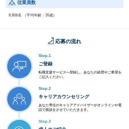
従業員数
◆制御系システムサービス
＜移動体通信制御開発＞
9,806名 （平均年齢：35歳）
・移動体通信端末
・交換機・基地局システム
＜産業用制御開発＞
・家電機器制御
応募の流れ
・工場制御
＜社会・公共制御開発＞
・衛星・航空制御
Step.1
・交通機関・車輌制御
ご登録
・ビル・店舗設備制御
・電力・エネルギー制御
転職支援サービスへ登録し、あなたの経歴やご希望を
ご記入ください。
・通信インフラ制御
＜半導体等ハードウェア開発＞
Step.2
・LSI・FPGA設計
・電子回路設計・生産
キャリアカウンセリング
あなた専任のキャリアアドバイザーがオンラインや電
◆アウトソーシングサービス
話で面談をさせていただきます。
＜システム運用保守サービス＞
・業務運用
Step.3
・オペレーション