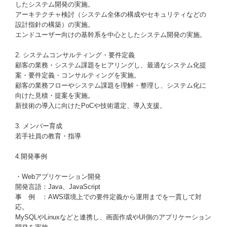
したシステム開発の実施。
アーキテクチャ検討（システム全体の構成やセキュリティなどの
設計指針の構築）の実施。
エンドユーザー向けの基幹系を中心としたシステム開発の実施。
2. システムコンサルティング・要件定義
顧客の業務・システム課題をヒアリングし、最適なシステム化提
案・要件定義・コンサルティングを実施。
顧客の業務フローやシステム課題を理解・整理し、システム化に
向けた見積・提案を実施。
新技術の導入に向けたPoCや技術選定、導入支援。
3. メンバー育成
若手社員の教育・指導
4.開発事例
・Webアプリケーション開発
開発言語：Java、JavaScript
事 例 ：AWS環境上での要件定義から運用までを一貫して対
応。
MySQLやLinuxなどと連携し、画面作成やUI側のアプリケーション