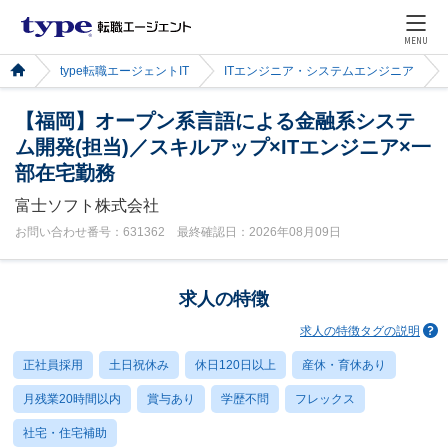
MENU
type転職エージェントIT
ITエンジニア・システムエンジニア
【福岡】オープン系言語による金融系システ
ム開発(担当)／スキルアップ×ITエンジニア×一
部在宅勤務
富士ソフト株式会社
お問い合わせ番号：631362 最終確認日：2026年08月09日
求人の特徴
求人の特徴タグの説明
正社員採用
土日祝休み
休日120日以上
産休・育休あり
月残業20時間以内
賞与あり
学歴不問
フレックス
社宅・住宅補助