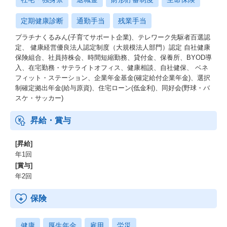
定期健康診断
通勤手当
残業手当
プラチナくるみん(子育てサポート企業)、テレワーク先駆者百選認
定、 健康経営優良法人認定制度（大規模法人部門）認定 自社健康
保険組合、社員持株会、時間短縮勤務、貸付金、保養所、BYOD導
入、在宅勤務・サテライトオフィス、健康相談、自社健保、 ベネ
フィット・ステーション、企業年金基金(確定給付企業年金)、選択
制確定拠出年金(給与原資)、住宅ローン(低金利)、同好会(野球・バ
スケ・サッカー)
昇給・賞与
[昇給]
年1回
[賞与]
年2回
保険
健康
厚生年金
雇用
労災