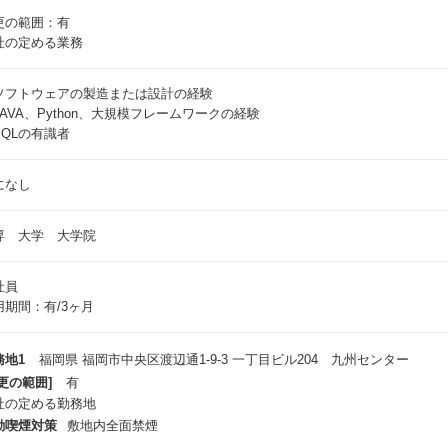
更の範囲：有
社の定める業務
ソフトウェアの製造または設計の経験
JAVA、Python、大規模フレームワークの経験
SQLの有識者
になし
専 大学 大学院
社員
用期間：有/3ヶ月
務地1
福岡県 福岡市中央区渡辺通1-9-3 一丁目ビル204 九州センター
更の範囲]
有
社の定める勤務地
動喫煙対策
敷地内全面禁煙