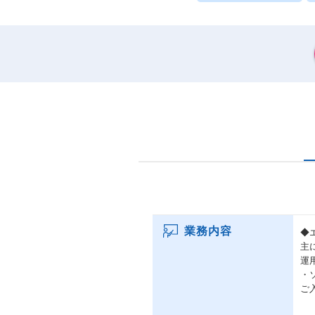
業務内容
◆
主
運
・
ご