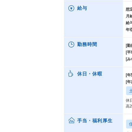
給与
想
月
給
年
勤務時間
[勤
[
[み
休日・休暇
[年
[
休
高
手当・福利厚生