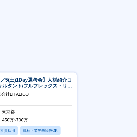
9／5(土)1Day選考会】人材紹介コ
サルタント/フルフレックス・リモ
ト/育休最長6年取得可
会社LITALICO
東京都
450万~700万
正社員採用
職種・業界未経験OK