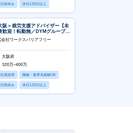
土日祝休み
休日120日以上
産休・育休あり
大阪＞就労支援アドバイザー【未
験歓迎！転勤無／DYMグループ／
スピタリティ高い方歓迎／土日
式会社ワークスバリアフリー
】
大阪府
320万~400万
正社員採用
職種・業界未経験OK
土日祝休み
休日120日以上
産休・育休あり