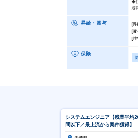
◆
退
昇給・賞与
[昇
[賞
[昨
保険
システムエンジニア【残業平均2
間以下／最上流から案件獲得】