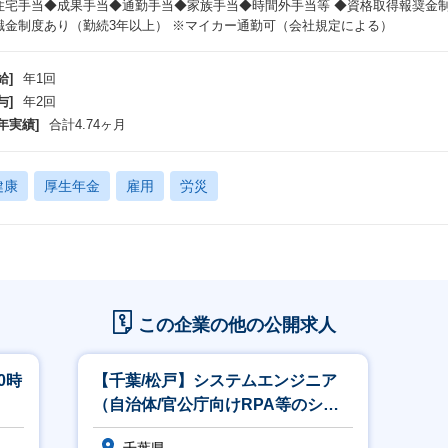
住宅手当◆成果手当◆通勤手当◆家族手当◆時間外手当等 ◆資格取得報奨金
職金制度あり（勤続3年以上） ※マイカー通勤可（会社規定による）
給]
年1回
与]
年2回
年実績]
合計4.74ヶ月
健康
厚生年金
雇用
労災
この企業の他の公開求人
0時
【千葉/松戸】システムエンジニア
（自治体/官公庁向けRPA等のシス
テム構築～運用）