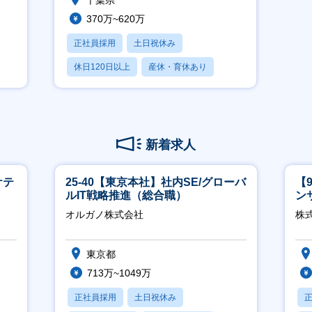
千葉県
370万~620万
正社員採用
土日祝休み
休日120日以上
産休・育休あり
月残業20時間以内
新着求人
ケテ
25-40【東京本社】社内SE/グローバ
【
ルIT戦略推進（総合職）
ン
ー
オルガノ株式会社
株式
東京都
713万~1049万
正社員採用
土日祝休み