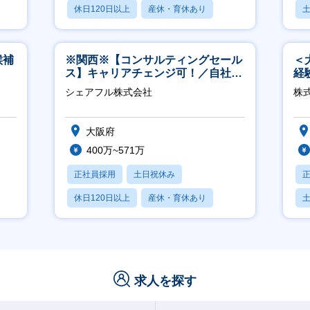
休日120日以上
産休・育休あり
月残業20時間以内
候補
※関西※【コンサルティングセール
＜
ス】キャリアチェンジ可！／自社サ
経
ービス『シェアフル』の営業
ホ
シェアフル株式会社
株
祝
大阪府
400万~571万
正社員採用
土日祝休み
休日120日以上
産休・育休あり
賞与あり
求人を探す