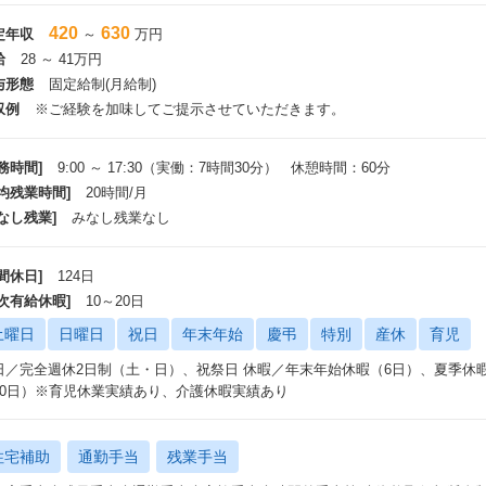
420
630
定年収
～
万円
給
28 ～ 41万円
与形態
固定給制(月給制)
収例
※ご経験を加味してご提示させていただきます。
務時間]
9:00 ～ 17:30（実働：7時間30分） 休憩時間：60分
平均残業時間]
20時間/月
なし残業]
みなし残業なし
間休日]
124日
年次有給休暇]
10～20日
土曜日
日曜日
祝日
年末年始
慶弔
特別
産休
育児
日／完全週休2日制（土・日）、祝祭日 休暇／年末年始休暇（6日）、夏季休暇
20日）※育児休業実績あり、介護休暇実績あり
住宅補助
通勤手当
残業手当