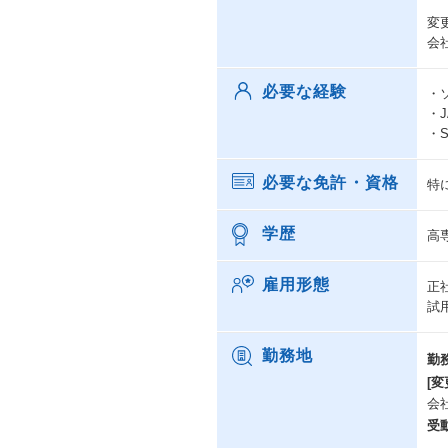
変
会
必要な経験
・
・
・
必要な免許・資格
特
学歴
高
雇用形態
正
試
勤務地
勤
[変
会
受