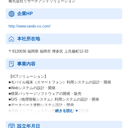
株式会社リサーチアンドソリューション
企業HP
http://www.rands-co.com/
本社所在地
〒8120036 福岡県 福岡市 博多区 上呉服町12-33
事業内容
【ICTソリューション】
■モバイル端末（スマートフォン）利用システムの設計・開発
■Webシステムの設計・開発
■積算パッケージソフトウェアの開発・販売
■GIS（地理情報システム）利用システムの設計・開発
■データベース連動システム設計・開発
■情報インフラ、システム整備・構築・運用支援
■情報システム最適化コンサルティング
■データ入力、データ集計・分析
設立年月日
■各種ハードウェアの販売