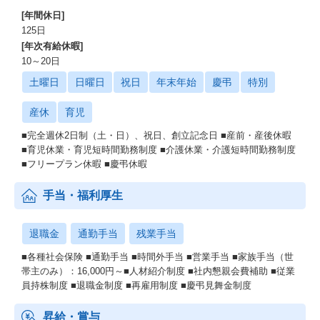
[年間休日]
125日
[年次有給休暇]
10～20日
土曜日
日曜日
祝日
年末年始
慶弔
特別
産休
育児
■完全週休2日制（土・日）、祝日、創立記念日 ■産前・産後休暇
■育児休業・育児短時間勤務制度 ■介護休業・介護短時間勤務制度
■フリープラン休暇 ■慶弔休暇
手当・福利厚生
退職金
通勤手当
残業手当
■各種社会保険 ■通勤手当 ■時間外手当 ■営業手当 ■家族手当（世
帯主のみ）：16,000円～■人材紹介制度 ■社内懇親会費補助 ■従業
員持株制度 ■退職金制度 ■再雇用制度 ■慶弔見舞金制度
昇給・賞与