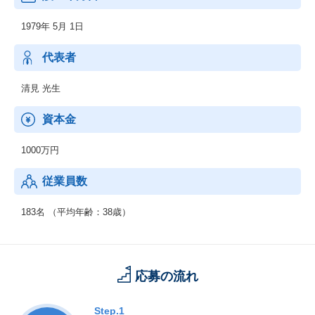
1979年 5月 1日
【ビジネスワークソリューション】
■総務経理・企画運営サポート（人事、社保、給与、出納、財務
等）
代表者
■車両管理運用支援
■ドライブレコーダー・テレマティクスサービス分析支援
清見 光生
■プロファイル分析、適性評価、能力開発支援
■採用選考支援、昇進/昇格選考支援
資本金
■人事考課制度構築・運用支援
■人材育成支援（教育体系構築、教育・研修）
1000万円
従業員数
183名 （平均年齢：38歳）
応募の流れ
Step.1