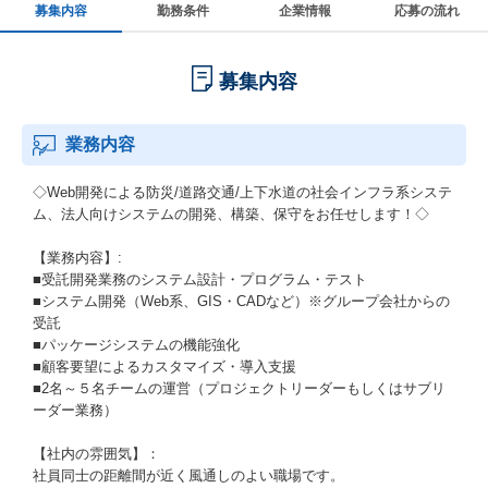
募集内容
勤務条件
企業情報
応募の流れ
募集内容
業務内容
◇Web開発による防災/道路交通/上下水道の社会インフラ系システ
ム、法人向けシステムの開発、構築、保守をお任せします！◇
【業務内容】:
■受託開発業務のシステム設計・プログラム・テスト
■システム開発（Web系、GIS・CADなど）※グループ会社からの
受託
■パッケージシステムの機能強化
■顧客要望によるカスタマイズ・導入支援
■2名～５名チームの運営（プロジェクトリーダーもしくはサブリ
ーダー業務）
【社内の雰囲気】：
社員同士の距離間が近く風通しのよい職場です。