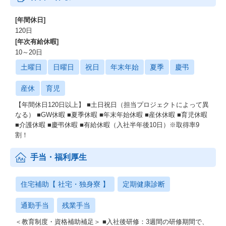
[年間休日]
120日
[年次有給休暇]
10～20日
土曜日
日曜日
祝日
年末年始
夏季
慶弔
産休
育児
【年間休日120日以上】 ■土日祝日（担当プロジェクトによって異
なる） ■GW休暇 ■夏季休暇 ■年末年始休暇 ■産休休暇 ■育児休暇
■介護休暇 ■慶弔休暇 ■有給休暇（入社半年後10日）※取得率9
割！
手当・福利厚生
住宅補助【 社宅・独身寮 】
定期健康診断
通勤手当
残業手当
＜教育制度・資格補助補足＞ ■入社後研修：3週間の研修期間で、