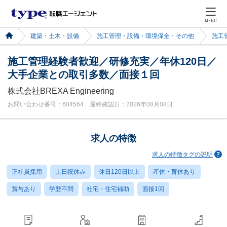
MENU
建築・土木・設備
施工管理・設備・環境保全・その他
施工
施工管理経験者歓迎／研修充実／年休120日／
大手企業との取引多数／面接１回
株式会社BREXA Engineering
お問い合わせ番号：604564 最終確認日：2026年08月08日
求人の特徴
求人の特徴タグの説明
正社員採用
土日祝休み
休日120日以上
産休・育休あり
賞与あり
学歴不問
社宅・住宅補助
面接1回