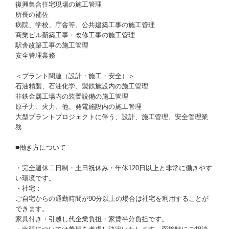
復興集合住宅現場の施工管理
所長の補佐
病院、学校、庁舎等、公共建築工事の施工管理
商業ビル新築工事・改修工事の施工管理
駅舎改築工事の施工管理
安全管理業務
＜プラント関連（設計・施工・安全）＞
石油精製、石油化学、製鉄施設内の施工管理
非鉄金属工場内の装置設備の施工管理
原子力、火力、他、発電施設内の施工管理
大型プラントプロジェクトに伴う、設計、施工管理、安全管理業
務
■働き方について
・完全週休二日制・土日祝休み・年休120日以上と非常に働きやす
い環境です。
・社宅：
ご自宅からの通勤時間が90分以上の場合は社宅を利用することが
できます。
家具付き・引越し代企業負担・家賃半分負担です。