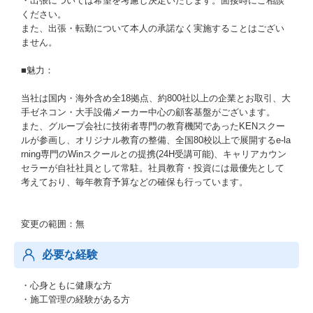
・出張については希望を考慮し決定いたします。面接時にご相談
ください。
また、出張・転勤について本人の承諾なく実施することはござい
ません。
■魅力：
当社は国内・海外含め全18拠点、約800社以上の企業とお取引、大
手ゼネコン・大手設備メーカー中心の顧客基盤がございます。
また、グループ会社に技術者専門の教育機関であったKENスクー
ルが参画し、オリジナル教育の整備、全国80校以上で展開するe-la
rning専門のWinスクールとの提携(24H受講可能)、キャリアカウン
セラーが自社社員として常駐。社員教育・投資には最優先として
考えており、毎年教育予算などの確保も行っています。
変更の範囲：無
必要な経験
・心身ともに健康な方
・施工管理の経験がある方