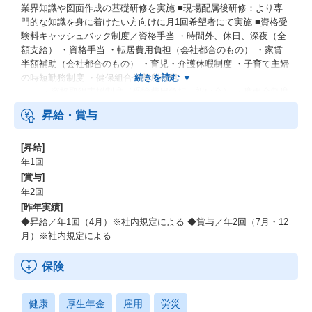
業界知識や図面作成の基礎研修を実施 ■現場配属後研修：より専
門的な知識を身に着けたい方向けに月1回希望者にて実施 ■資格受
験料キャッシュバック制度／資格手当 ・時間外、休日、深夜（全
額支給） ・資格手当 ・転居費用負担（会社都合のもの） ・家賃
半額補助（会社都合のもの） ・育児・介護休暇制度 ・子育て主婦
の時短勤務制度 ・健保組合保養所利用
・資格取得支援制度（受験費用負担、祝い金） ・慶弔金制度
昇給・賞与
[昇給]
年1回
[賞与]
年2回
[昨年実績]
◆昇給／年1回（4月）※社内規定による ◆賞与／年2回（7月・12
月）※社内規定による
保険
健康
厚生年金
雇用
労災