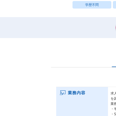
学歴不問
業務内容
求
を
業
・
・