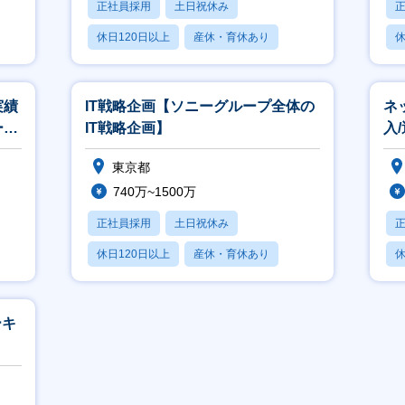
正社員採用
土日祝休み
休日120日以上
産休・育休あり
休
賞与あり
実績
IT戦略企画【ソニーグループ全体の
ネ
ーグ
IT戦略企画】
入
】
担
東京都
740万~1500万
正社員採用
土日祝休み
休日120日以上
産休・育休あり
休
賞与あり
ーキ