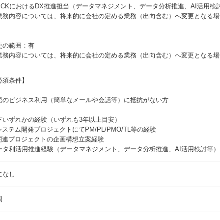
SCKにおけるDX推進担当（データマネジメント、データ分析推進、AI活用検
業務内容については、将来的に会社の定める業務（出向含む）へ変更となる場
更の範囲：有
業務内容については、将来的に会社の定める業務（出向含む）へ変更となる場
必須条件】
語のビジネス利用（簡単なメールや会話等）に抵抗がない方
下いずれかの経験（いずれも3年以上目安）
Tシステム開発プロジェクトにてPM/PL/PMO/TL等の経験
T関連プロジェクトの企画構想立案経験
ータ利活用推進経験（データマネジメント、データ分析推進、AI活用検討等）
になし
問