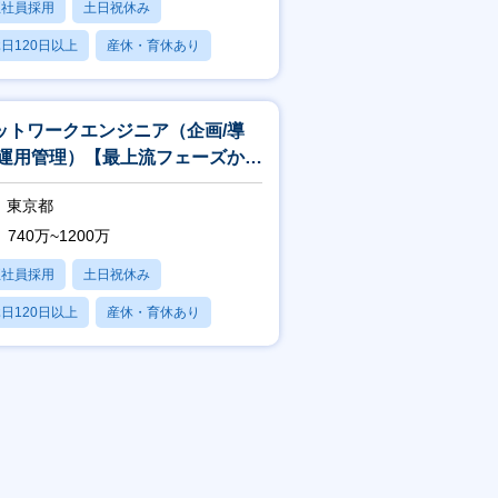
正社員採用
土日祝休み
日120日以上
産休・育休あり
賞与あり
ットワークエンジニア（企画/導
/運用管理）【最上流フェーズから
当／グローバル案件多数】
東京都
740万~1200万
正社員採用
土日祝休み
日120日以上
産休・育休あり
賞与あり