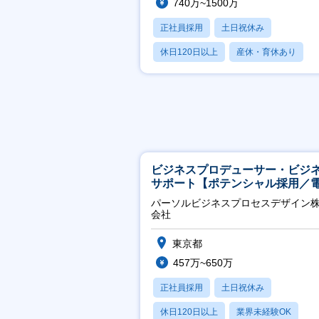
740万~1500万
正社員採用
土日祝休み
休日120日以上
産休・育休あり
賞与あり
ビジネスプロデューサー・ビジ
サポート【ポテンシャル採用／
力・ガス等の民間向けプロジェ
パーソルビジネスプロセスデザイン
推進】
会社
東京都
457万~650万
正社員採用
土日祝休み
休日120日以上
業界未経験OK