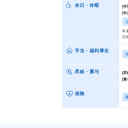
休日・休暇
[年
[
年
立
手当・福利厚生
昇給・賞与
[昇
[賞
保険