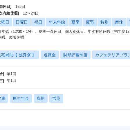
間休日]
125日
年次有給休暇]
12～24日
土曜日
日曜日
祝日
年末年始
夏季
慶弔
特別
産休
末年始（12/30～1/4）、夏季一斉休日、個人別休日、年次有給休暇（初年度1
休暇、慶弔休暇
住宅補助【 独身寮 】
退職金
財形貯蓄制度
カフェテリアプラ
給]
年1回
与]
年1回
健康
厚生年金
雇用
労災