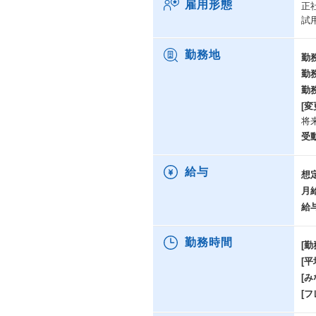
雇用形態
正
試
勤務地
勤
勤
勤
[変
将
受
給与
想
月
給
勤務時間
[勤
[
[み
[