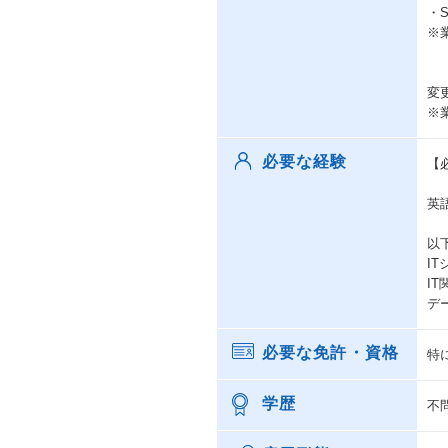
・
※
変
※
必要な経験
【
英
以
I
I
デ
必要な免許・資格
特
学歴
不