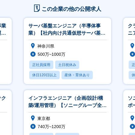
この企業の他の公開求人
事業
サーバ基盤エンジニア（半導体事
ク
運用
業）【社内向け共通仮想サーバ基盤
ニ
の企画～運用管理を一貫して推進】
神奈川県
500万~1000万
正社員採用
土日祝休み
休日120日以上
産休・育休あり
休
賞与あり
テク
インフラエンジニア（企画/設計/構
ソ
築/運用管理）【ソニーグループ全体
ポ
のグローバルなITインフラ】
東京都
740万~1200万