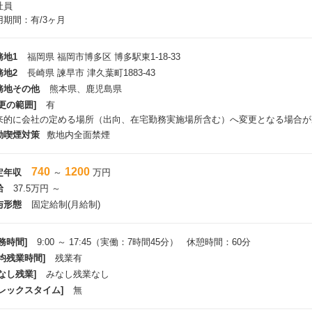
社員
用期間：有/3ヶ月
務地1
福岡県 福岡市博多区 博多駅東1-18-33
務地2
長崎県 諫早市 津久葉町1883-43
務地その他
熊本県、鹿児島県
更の範囲]
有
来的に会社の定める場所（出向、在宅勤務実施場所含む）へ変更となる場合が
動喫煙対策
敷地内全面禁煙
740
1200
定年収
～
万円
給
37.5万円 ～
与形態
固定給制(月給制)
務時間]
9:00 ～ 17:45（実働：7時間45分） 休憩時間：60分
平均残業時間]
残業有
なし残業]
みなし残業なし
フレックスタイム]
無