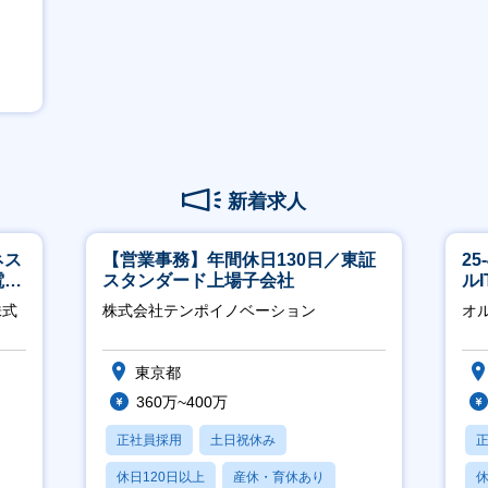
新着求人
ネス
【営業事務】年間休日130日／東証
2
電
スタンダード上場子会社
ル
クト
株式
株式会社テンポイノベーション
オ
東京都
360万~400万
正社員採用
土日祝休み
休日120日以上
産休・育休あり
休