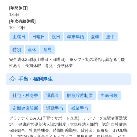
[年間休日]
125日
[年次有給休暇]
10～20日
土曜日
日曜日
祝日
年末年始
夏季
慶弔
特別
産休
育児
完全週休2日制(土曜日・日曜日) ※シフト制の場合は異なる可能
性あり、長期休暇、育児・介護休業
手当・福利厚生
社宅・独身寮
退職金
財形貯蓄制度
生命保険
定期健康診断
通勤手当
残業手当
プラチナくるみん(子育てサポート企業)、テレワーク先駆者百選認
定、 健康経営優良法人認定制度（大規模法人部門）認定 自社健康
保険組合、社員持株会、時間短縮勤務、貸付金、保養所、BYOD導
入、在宅勤務・サテライトオフィス、健康相談、自社健保、 ベネ