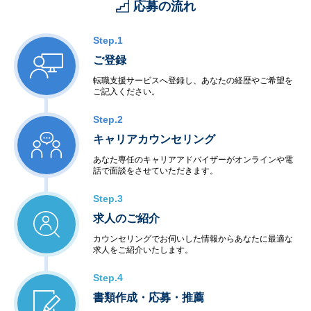
応募の流れ
・工場制御
＜社会・公共制御開発＞
・衛星・航空制御
Step.1
・交通機関・車輌制御
ご登録
・ビル・店舗設備制御
・電力・エネルギー制御
転職支援サービスへ登録し、あなたの経歴やご希望を
ご記入ください。
・通信インフラ制御
＜半導体等ハードウェア開発＞
Step.2
・LSI・FPGA設計
・電子回路設計・生産
キャリアカウンセリング
あなた専任のキャリアアドバイザーがオンラインや電
◆アウトソーシングサービス
話で面談をさせていただきます。
＜システム運用保守サービス＞
・業務運用
Step.3
・オペレーション
求人のご紹介
・ネットワーク管理
・ファシリティ管理
カウンセリングでお伺いした情報からあなたに最適な
・ヘルプデスク
求人をご紹介いたします。
＜インターネットサービス＞
・データセンター
Step.4
・ハウジング・ホスティング
書類作成・応募・推薦
・セキュリティ