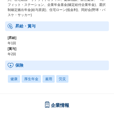
フィット・ステーション、企業年金基金(確定給付企業年金)、選択
制確定拠出年金(給与原資)、住宅ローン(低金利)、同好会(野球・バ
スケ・サッカー)
昇給・賞与
[昇給]
年1回
[賞与]
年2回
保険
健康
厚生年金
雇用
労災
企業情報