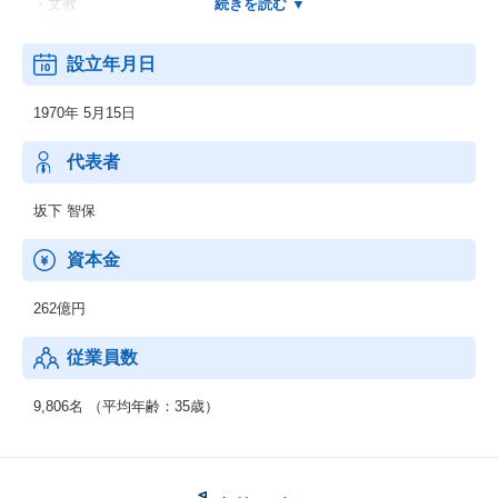
・文教
・医療
・他
設立年月日
＜業務別＞
・EC
1970年 5月15日
・CRM
・SFA
・SCM
代表者
・ERP
・WEB
坂下 智保
・他
＜IT基盤、ネットワーク＞
資本金
・ネットワーク
・セキュリティ
262億円
・先端IT
・ミドルウェア
従業員数
◆制御系システムサービス
＜移動体通信制御開発＞
9,806名 （平均年齢：35歳）
・移動体通信端末
・交換機・基地局システム
＜産業用制御開発＞
・家電機器制御