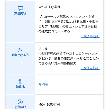
##### 主な業務
業務内容
- Areaセールス部隊のマネジメントを通じ
て、調剤薬局事業部における九州・中四国
エリア（MB層）の売上・シェア獲得目標
の達成にコミットする
…続きを読む
スキル
- 地方特有の商習慣やコミュニケーション
対象となる方
を厭わず、顧客の懐に深く入り込むことが
できる高い対人関係構築力
…続きを読む
福岡県
勤務地
750～1000万円
想定年収