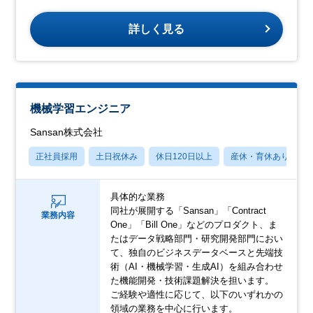
詳しく見る
機械学習エンジニア
Sansan株式会社
正社員採用
土日祝休み
休日120日以上
産休・育休あり
具体的な業務
同社が展開する「Sansan」「Contract
業務内容
One」「Bill One」などのプロダクト、ま
たはデータ戦略部門・研究開発部門におい
て、独自のビジネスデータベースと先端技
術（AI・機械学習・生成AI）を組み合わせ
た機能開発・技術課題解決を担います。
ご経験や適性に応じて、以下のいずれかの
領域の業務を中心に行います。