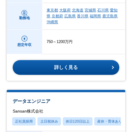
東京都
大阪府
北海道
宮城県
石川県
愛知
県
京都府
広島県
香川県
福岡県
鹿児島県
勤務地
沖縄県
750～1200万円
想定年収
詳しく見る
データエンジニア
Sansan株式会社
正社員採用
土日祝休み
休日120日以上
産休・育休あり