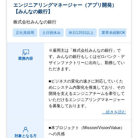
エンジニアリングマネージャー（アプリ開発）
【みんなの銀行】
株式会社みんなの銀行
正社員採用
土日祝休み
休日120日以上
業界未経験OK
産
※雇用主は「株式会社みんなの銀行」で
す。みんなの銀行もしくはゼロバンク・デ
業務内容
ザインファクトリーに出向し、勤務してい
ただきます。
■ビジネスの変化の速さに対応していくた
めにシステム内製化を推進しており、その
開発を支えるエンジニアチームを牽引して
いただけるエンジニアリングマネージャー
を募集しております。
…続きを読む
■本プロジェクト（Mission/Vision/Value）
への共感
対象となる方