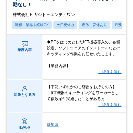
勤なし！
株式会社ヒガシトゥエンティワン
職種・業界未経験OK
土日祝休み
産休・育休あり
月残業20
◆PCをはじめとしたICT機器導入の、各種
設定、ソフトウェアのインストールなどの
業務内容
キッティング作業をお任せいたします。
【業務内容】
…続きを読む
【下記いずれかのご経験をお持ちの方】
・ICT機器のキッティングをワーカーとし
対象となる方
て複数案件実施したことがある方
…続きを読む
愛知県
勤務地