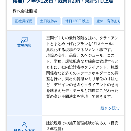
候補）／年休126日・残業月20h・東証STD上場
株式会社船場
正社員採用
土日祝休み
休日120日以上
産休・育休あり
空間づくりの最終段階を担い、クライアン
トとまとめ上げたプランを1/1スケールに
業務内容
具現化する現場のマネジメント職です。
現場の安全、品質、スケジュール、コス
ト、労務、環境配慮など綿密に管理すると
ともに、社内設計者やクライアント、施設
関係者など多くのステークホルダーとの調
整を行い、素材の質感やミリ単位の寸法な
ど、デザインの意図やクライアントの意向
を踏まえたディテールと精度にこだわった
質の高い空間演出を実現して頂きます。
…続きを読む
建設現場での施工管理経験がある方（目安
３年程度）
対象となる方