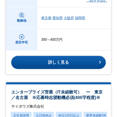
…続きを読む
東京都
愛知県
大阪府
福岡県
勤務地
300～400万円
想定年収
詳しく見る
エンタープライズ営業（IT未経験可） ー 東京
／名古屋 ※応募時志望動機必須(400字程度)※
サイボウズ株式会社
正社員採用
土日祝休み
休日120日以上
業界未経験OK
産