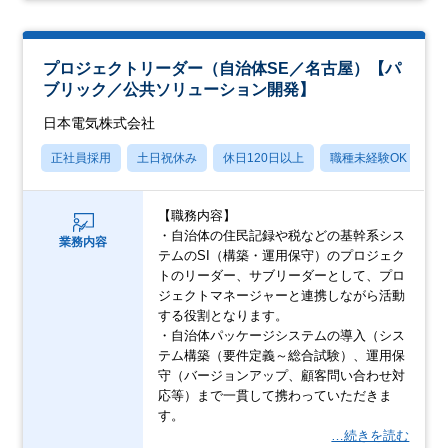
プロジェクトリーダー（自治体SE／名古屋）【パ
ブリック／公共ソリューション開発】
日本電気株式会社
正社員採用
土日祝休み
休日120日以上
職種未経験OK
産
【職務内容】
・自治体の住民記録や税などの基幹系シス
業務内容
テムのSI（構築・運用保守）のプロジェク
トのリーダー、サブリーダーとして、プロ
ジェクトマネージャーと連携しながら活動
する役割となります。
・自治体パッケージシステムの導入（シス
テム構築（要件定義～総合試験）、運用保
守（バージョンアップ、顧客問い合わせ対
応等）まで一貫して携わっていただきま
す。
…続きを読む