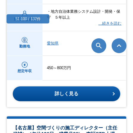
・地方自治体業務システム設計・開発・保
守 ５年以上
51-100 / 137件
対象となる方
…続きを読む
愛知県
勤務地
450～800万円
想定年収
詳しく見る
【名古屋】空間づくりの施工ディレクター（主任