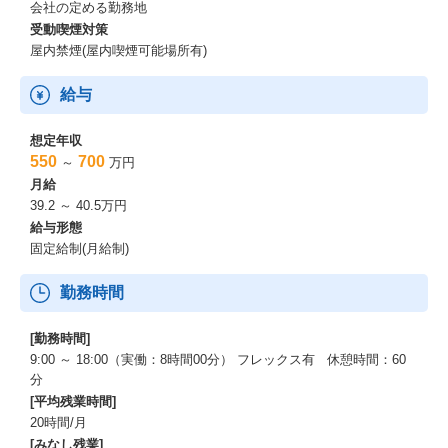
会社の定める勤務地
・週イチ以上のリモート
受動喫煙対策
・フレックス
屋内禁煙(屋内喫煙可能場所有)
・toC自社サービス
・toB自社サービス
給与
・転勤なし
・学歴不問
・服装自由
想定年収
550
700
～
万円
＜サービスの特徴について＞
月給
39.2 ～ 40.5万円
▼社会課題の解決に向き合い、より良い未来を創る名古屋発のIT
給与形態
ベンチャー
固定給制(月給制)
特殊詐欺・迷惑電話対策サービス「迷惑情報フィルタ」を主に開
発し、テクノロジーの力で社会課題の解決に挑むITベンチャー企
勤務時間
業であるトビラシステムズ。
当社が提供する迷惑情報フィルタは、大手モバイル3大キャリアに
[勤務時間]
も採用され、年間1,800万件の迷惑電話をブロック、15.6億件のメ
ッセージの危険を検知し、「詐欺電話や迷惑電話、フィッシング
9:00 ～ 18:00（実働：8時間00分） フレックス有 休憩時間：60
メールから社会を守る」という、社会貢献性の高い事業を展開し
分
ています。
[平均残業時間]
20時間/月
▼東証上場の安定性と高い成長性を両立〜
[みなし残業]