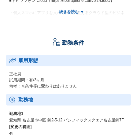
■トビラフォン Cloud（https://tobilaphone.com/biz/cloud/)
・個人スマホにアプリを入れて簡単に使えるクラウド型のビジネ
スフォン
・新規事業立ち上げ、事務所移転時などに端末準備、工事、面倒
な手続きや更新作業が不要で使い始められる
・管理画面で、電話の様々なく設定も簡単に実施可能
勤務条件
- ダッシュボード（通話統計情報）
- 内線管理、IVR
雇用形態
■トビラフォン Biz（https://tobilaphone.com/biz/gw/)
・ビジネスフォンに接続して使うアプライアンス
正社員
・既存のビジネスフォン構成を変えることなく、ビジネスフォン
試用期間：有/3ヶ月
のDXを実現できる
備考：※条件等に変わりはありません
・管理画面で、電話の様々なく設定も簡単に実施可能
- ダッシュボード（通話統計情報）、通話履歴、録音管理、電話
勤務地
帳
-迷惑電話・FAX対策、録音・音声テキスト化、おまたせアナウ
勤務地1
ンス・IVR
愛知県 名古屋市中区 錦2-5-12 パシフィックスクエア名古屋錦7F
[変更の範囲]
求人の特徴
有