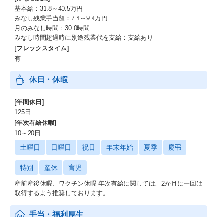
2004年の創業以来、2019年に株式上場を果たし、売上高・利益と
基本給：31.8～40.5万円
もに過去最高を更新するなど着実に成長を続けています。
みなし残業手当額：7.4～9.4万円
その一方で創業当時のチャレンジ精神を失わず、ベンチャー気質
月のみなし時間：30.0時間
が溢れる社風の中、社員全員が高い成長意欲を持って活躍でき
みなし時間超過時に別途残業代を支給：支給あり
る、自由度の高い環境があります。"
[フレックスタイム]
有
休日・休暇
[年間休日]
125日
[年次有給休暇]
10～20日
土曜日
日曜日
祝日
年末年始
夏季
慶弔
特別
産休
育児
産前産後休暇、ワクチン休暇 年次有給に関しては、2か月に一回は
取得するよう推奨しております。
手当・福利厚生