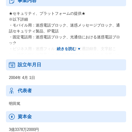
事業内容
★セキュリティ、プラットフォームの提供★
※以下詳細
・モバイル用：迷惑電話ブロック、迷惑メッセージブロック、通
話セキュリティ製品、IP電話
・固定電話用：迷惑電話ブロック、光通信における迷惑電話ブロ
ック
・ビジネス用：迷惑フィルター、IP電話に通話録音、文字起こ
し、感情分析など営業トークの解析機能をセットにした営業ツー
ル
設立年月日
・その他：オンライン電話帳、ホームページ制作サービス
参考URL：https://tobila.com/15th-anniversary/
2004年 4月 1日
「私たちの生活 私たちの世界を よりよい未来につなぐトビラ
になる」という企業理念を掲げ、2004年に創業した当社。
2019年にマザーズ上場、2020年には東証一部（現・東証プライム
代表者
市場）への市場変更を果たし、着実に事業成長を続けてきまし
た。
明田篤
「テクノロジーの力で安心・安全な生活に貢献する」という事業
ミッションに基づき、「迷惑情報フィルタ」を中核事業に据え、
資本金
様々な製品を開発。
「トビラフォン」をはじめ、詐欺電話・迷惑電話・フィッシング
3億3378万2000円
メール等の有害情報をブロックする製品を世に送り出していま