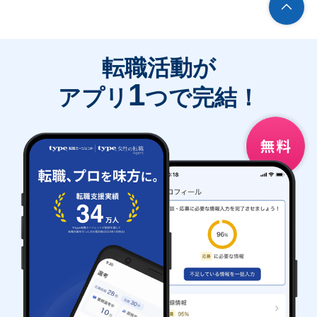
転職活動が
1
アプリ
つで完結！