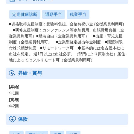
定期健康診断
通勤手当
残業手当
■資格取得支援制度：受験料負担。合格お祝い金 (全従業員利用可)
■研修支援制度：カンファレンス等参加費用、出張費用負担（全
従業員利用可）■服装自由（全従業員利用可） ■出産・育児支援
制度（全従業員利用可） ■企業型確定拠出年金制度 ■譲渡制限
付株式報酬制度 ■リモートワーク可 ◆基本的には名古屋本社に
出社を想定。 週1日以上は出社必須。（部門により原則出社）居住
地によってはフルリモート可（全従業員利用可）
昇給・賞与
[昇給]
年1回
[賞与]
年2回
保険