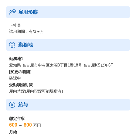
雇用形態
正社員
試用期間：有/3ヶ月
勤務地
勤務地1
愛知県 名古屋市中村区太閤3丁目1番18号 名古屋KSビル6F
[変更の範囲]
確認中
受動喫煙対策
屋内禁煙(屋内喫煙可能場所有)
給与
想定年収
600
800
～
万円
月給