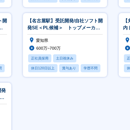
ト開
【名古屋駅】受託開発/自社ソフト開
【
引
発SE＜PL候補＞ トップメーカー
内
とのお取引！/年間休日124日
カ
愛知県
600万~700万
正社員採用
土日祝休み
問
休日120日以上
賞与あり
学歴不問
休
開発
内ト