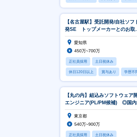
【名古屋駅】受託開発/自社ソフ
発SE トップメーカーとのお取
多数/年間休日124日/働き方◎
愛知県
450万~700万
正社員採用
土日祝休み
休日120日以上
賞与あり
学歴不
【丸の内】組込みソフトウェア
エンジニア(PL/PM候補) ◎国
ップシェア商品多数
東京都
540万~900万
正社員採用
土日祝休み