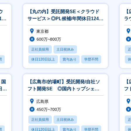
ウ
【丸の内】受託開発SE＜クラウド
【
24
サービス＞◎PL候補/年間休日124
ラ
日/国内トップシェア商品多数！
◎
東京都
600万~800万
正社員採用
土日祝休み
問
休日120日以上
賞与あり
学歴不問
休
 国
【広島市/的場町】受託開発/自社ソ
【
日
フト開発SE ◎国内トップシェア
フ
商品多数！/年間休日124日
ェ
広島県
450万~700万
正社員採用
土日祝休み
問
休日120日以上
賞与あり
学歴不問
休