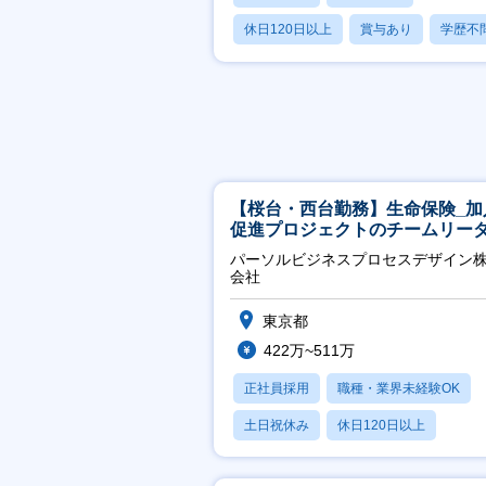
休日120日以上
賞与あり
学歴不
【桜台・西台勤務】生命保険_加
促進プロジェクトのチームリー
パーソルビジネスプロセスデザイン
会社
東京都
422万~511万
正社員採用
職種・業界未経験OK
土日祝休み
休日120日以上
産休・育休あり