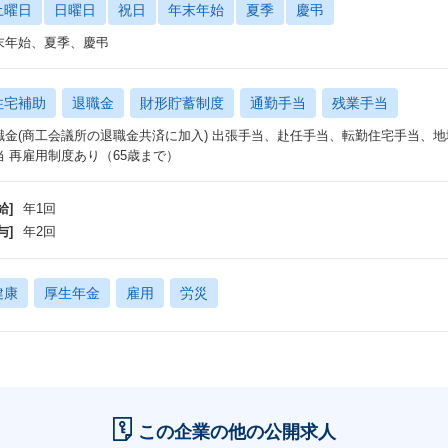
土曜日
日曜日
祝日
年末年始
夏季
慶弔
末年始、夏季、慶弔
住宅補助
退職金
財形貯蓄制度
通勤手当
残業手当
職金(商工会議所の退職金共済に加入) 出張手当、赴任手当、転勤住宅手当、
当 再雇用制度あり（65歳まで）
給]
年1回
与]
年2回
健康
厚生年金
雇用
労災
この企業の他の公開求人