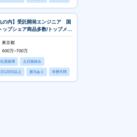
丸の内】受託開発エンジニア 国
トップシェア商品多数/トップメー
ーとのお取引/年間休日124日
東京都
600万~700万
正社員採用
土日祝休み
日120日以上
賞与あり
学歴不問