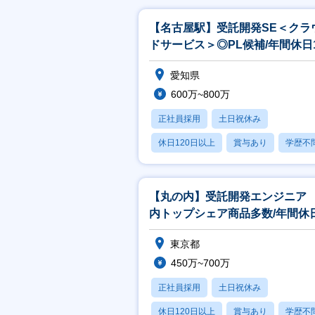
【名古屋駅】受託開発SE＜クラ
ドサービス＞◎PL候補/年間休日1
日/国内トップシェア商品多数！
愛知県
600万~800万
正社員採用
土日祝休み
休日120日以上
賞与あり
学歴不
【丸の内】受託開発エンジニア
内トップシェア商品多数/年間休
124日/働き方◎
東京都
450万~700万
正社員採用
土日祝休み
休日120日以上
賞与あり
学歴不