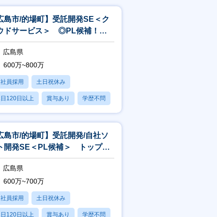
広島市/的場町】受託開発SE＜ク
ウドサービス＞ ◎PL候補！
国内トップシェア商品多数！
広島県
600万~800万
正社員採用
土日祝休み
日120日以上
賞与あり
学歴不問
広島市/的場町】受託開発/自社ソ
ト開発SE＜PL候補＞ トップシ
ア製品多数/年間休日124日
広島県
600万~700万
正社員採用
土日祝休み
日120日以上
賞与あり
学歴不問