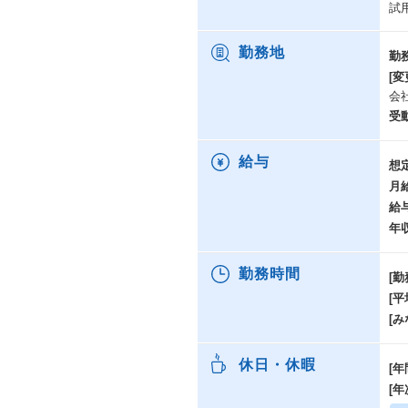
試
勤務地
勤
[変
会
受
給与
想
月
給
年
勤務時間
[勤
[
[み
休日・休暇
[年
[