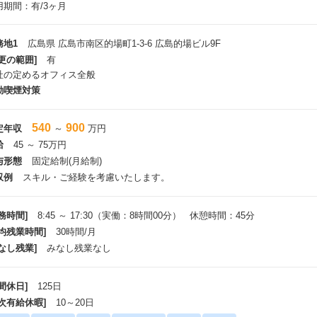
用期間：有/3ヶ月
務地1
広島県 広島市南区的場町1-3-6 広島的場ビル9F
更の範囲]
有
社の定めるオフィス全般
動喫煙対策
540
900
定年収
～
万円
給
45 ～ 75万円
与形態
固定給制(月給制)
収例
スキル・ご経験を考慮いたします。
務時間]
8:45 ～ 17:30（実働：8時間00分） 休憩時間：45分
平均残業時間]
30時間/月
なし残業]
みなし残業なし
間休日]
125日
年次有給休暇]
10～20日