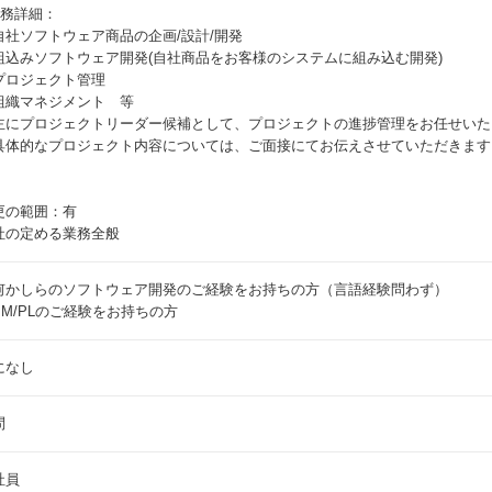
業務詳細：
自社ソフトウェア商品の企画/設計/開発
組込みソフトウェア開発(自社商品をお客様のシステムに組み込む開発)
プロジェクト管理
組織マネジメント 等
主にプロジェクトリーダー候補として、プロジェクトの進捗管理をお任せいた
具体的なプロジェクト内容については、ご面接にてお伝えさせていただきます
更の範囲：有
社の定める業務全般
何かしらのソフトウェア開発のご経験をお持ちの方（言語経験問わず）
PM/PLのご経験をお持ちの方
になし
問
社員