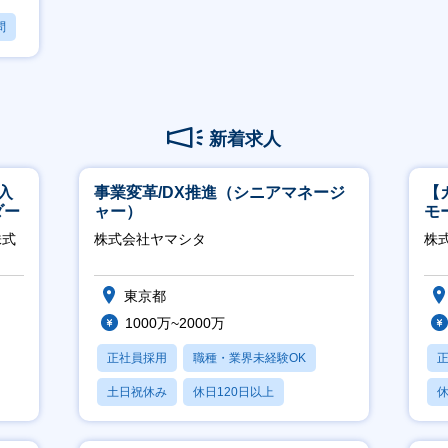
問
新着求人
入
事業変革/DX推進（シニアマネージ
【
ダー
ャー）
モ
万
株式
株式会社ヤマシタ
株式
東京都
1000万~2000万
正社員採用
職種・業界未経験OK
土日祝休み
休日120日以上
休
産休・育休あり