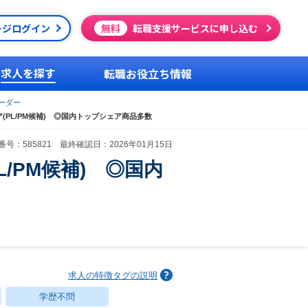
ージログイン
無料
転職支援サービスに申し込む
求人を探す
転職お役立ち情報
ーダー
PL/PM候補) ◎国内トップシェア商品多数
号：585821 最終確認日：2026年01月15日
/PM候補) ◎国内
求人の特徴タグの説明
学歴不問