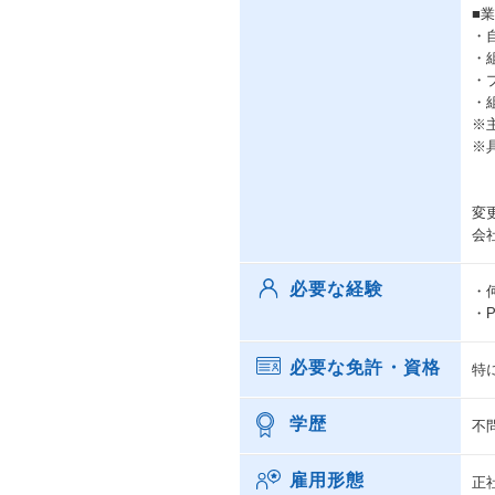
■
・
・
・
・
※
※
変
会
必要な経験
・
・
必要な免許・資格
特
学歴
不
雇用形態
正