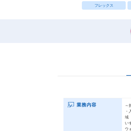
フレックス
業務内容
～
・
域
い
ウ