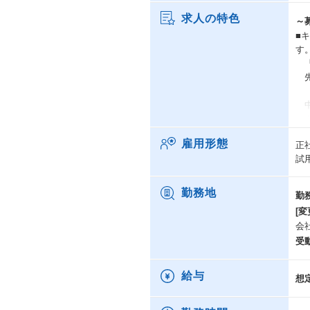
求人の特色
～
■
す
「
先
中
キ
雇用形態
正
今
試
事
こ
ア
勤務地
勤
[変
キ
会
域
受
ヘ
そ
給与
想
ウ