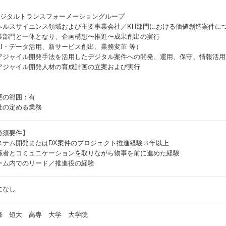
デジタルトランスフォーメーショングループ
ヘルスサイエンス領域および主要事業会社／KH部門における価値創造案件に
業部門と一体となり、企画構想〜推進〜成果創出の実行
AI・データ活用、新サービス創出、業務変革 等）
アジャイル開発手法を活用したデジタル案件への開発、運用、保守、情報活用
アジャイル開発人材の育成計画の立案および実行
更の範囲：有
社の定める業務
必須要件】
ステム開発またはDX案件のプロジェクト推進経験３年以上
係者とコミュニケーションを取りながら物事を前に進めた経験
ーム内でのリード／推進役の経験
になし
修 短大 高専 大学 大学院