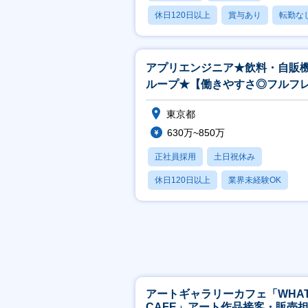
休日120日以上
賞与あり
転勤な
アプリエンジニア★飲料・自販
ループ★【働きやすさ◎フルフ
クス・テレワーク可】
東京都
630万~850万
正社員採用
土日祝休み
休日120日以上
業界未経験OK
賞与あり
アートギャラリーカフェ「WHA
CAFE」アート作品接客・販売