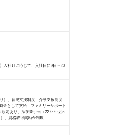
ら成長できます。
世界的に自分の取り組みが発信され、
ます。
して実現することは珍しくありませ
、やりがいを感じられます。
入社月に応じて、入社日に9日～20
り）、育児支援制度、介護支援制度
一時金として支給、ファミリーサポート
規定あり、深夜業手当（22:00～翌5:
％）、資格取得奨励金制度