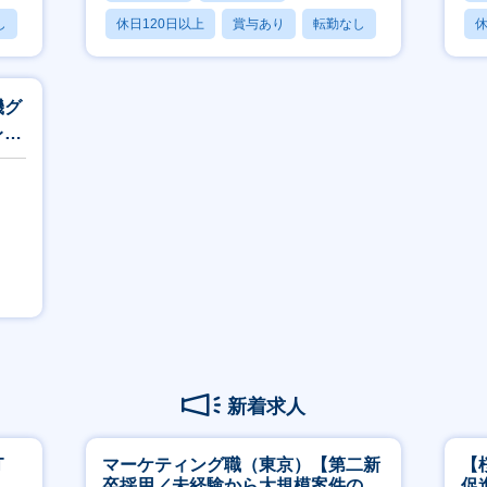
し
休日120日以上
賞与あり
転勤なし
休
機グ
レッ
新着求人
T
マーケティング職（東京）【第二新
【
担当
卒採用／未経験から大規模案件のマ
促