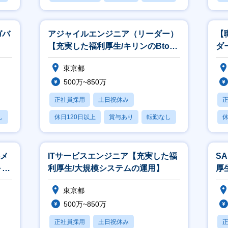
ガバ
アジャイルエンジニア（リーダー）
【
【充実した福利厚生/キリンのBtoC
ダ
領域の開発】
東京都
500万~850万
正社員採用
土日祝休み
し
休日120日以上
賞与あり
転勤なし
休
料メ
ITサービスエンジニア【充実した福
S
～開
利厚生/大規模システムの運用】
厚
ト
東京都
500万~850万
正社員採用
土日祝休み