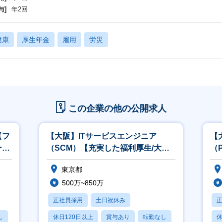
与]
年2回
健康
厚生年金
雇用
労災
この企業の他の公開求人
【フ
【大阪】ITサービスエンジニア
【
ーク
（SCM）【充実した福利厚生/大規
（
模システムの運用】
生
東京都
500万~850万
正社員採用
土日祝休み
し
休日120日以上
賞与あり
転勤なし
休