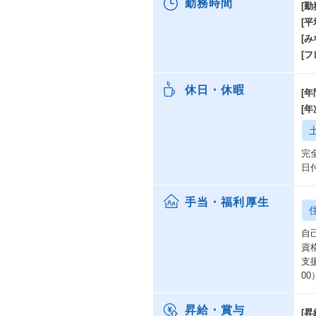
勤務時間
[勤
～
[
・
[み
・
[
ダ
・
休日・休暇
新
[年
ん
[
既
完
日
手当・福利厚生
自
資
支
0
昇給・賞与
[昇