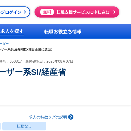
ージログイン
無料
転職支援サービスに申し込む
求人を探す
転職お役立ち情報
ーダー
ザー系SI/経産省DX注目企業に選出】
号：650317 最終確認日：2026年08月07日
ザー系SI/経産省
求人の特徴タグの説明
転勤なし