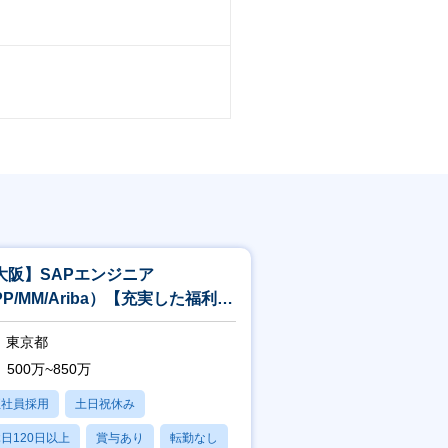
大阪】SAPエンジニア
PP/MM/Ariba）【充実した福利厚
/キリンのSAP運用・開発】
東京都
500万~850万
正社員採用
土日祝休み
日120日以上
賞与あり
転勤なし