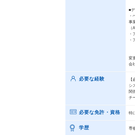
■
・
事
（
・
・
変
会
必要な経験
【
シ
関
チ
必要な免許・資格
特
学歴
専