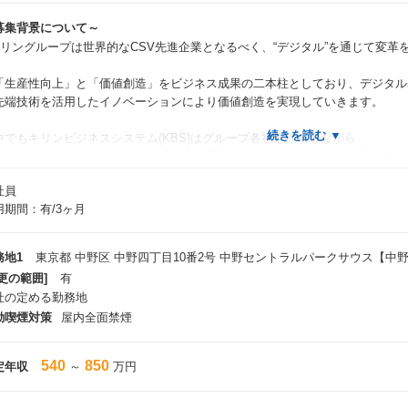
募集背景について～
キリングループは世界的なCSV先進企業となるべく、“デジタル”を通じて変
。
生産性向上」と「価値創造」をビジネス成果の二本柱としており、デジタル
端技術を活用したイノベーションにより価値創造を実現していきます。
でもキリンビジネスシステム(KBS)はグループ各社と伴走しながら
リンのデジタル化の加速に貢献する「変革のリーダー」としての役割を期待
社員
回採用される方には、「デジタル統轄部」の一員として業務・システム両面
用期間：有/3ヶ月
業会社のデジタルICT戦略の策定・推進支援、新技術探索の情報提供と支援
れまでウォーターフォール開発中心だった文化から、デジタル案件の遂行や
ジャイル開発の文化醸成を促していくことも重要なミッションの一つです。
務地1
東京都 中野区 中野四丁目10番2号 中野セントラルパークサウス【中
更の範囲]
有
リングループからAI 活用のリードを期待されていること、デジタル化案件の
社の定める勤務地
に拡大していること、
動喫煙対策
屋内全面禁煙
ルスサイエンスが注力領域であることから、より多くの案件を推進していく
の為、案件をリードしていただけるPM・PL経験者を募集しています。
540
850
定年収
～
万円
ォーターフォール開発の経験を活かしながら、アジャイル開発へのチャレン