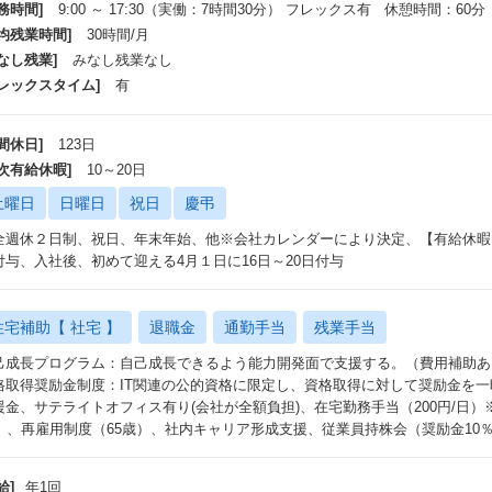
務時間]
9:00 ～ 17:30（実働：7時間30分） フレックス有 休憩時間：60分
仕事の魅力(社員の声)～
平均残業時間]
30時間/月
自分の意志で新しい業務に挑戦できる環境があるため、スキルの幅を広げなが
なし残業]
みなし残業なし
様々な業務を経験できるという他にも、BtoCの領域にも深く関われるため、
フレックスタイム]
有
イレクトに反応を感じられる点も大きな魅力です。
自分の発想やアイデアを仕事に反映しやすい環境も、やりがいにつながってい
しい技術が出てきたときに、自分で調べて企画を提案し、採用され、事業と
間休日]
123日
。
年次有給休暇]
10～20日
存の課題を解決するだけでなく自分で考えた提案を業務として実現できると
土曜日
日曜日
祝日
慶弔
全週休２日制、祝日、年末年始、他※会社カレンダーにより決定、【有給休暇】
付与、入社後、初めて迎える4月１日に16日～20日付与
住宅補助【 社宅 】
退職金
通勤手当
残業手当
己成長プログラム：自己成長できるよう能力開発面で支援する。（費用補助あ
格取得奨励金制度：IT関連の公的資格に限定し、資格取得に対して奨励金を
援金、サテライトオフィス有り(会社が全額負担)、在宅勤務手当（200円/日）※
0）、再雇用制度（65歳）、社内キャリア形成支援、従業員持株会（奨励金10
給]
年1回