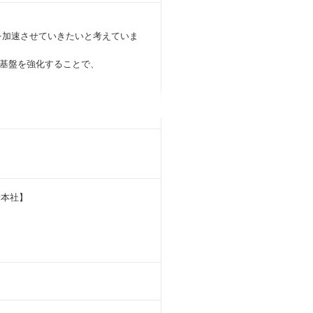
革を加速させていきたいと考えていま
基盤を強化することで、
されています。
の課題解決やソリューション提案、
などの業務を行っていただきます。
人材育成を通して、
野本社】
対応範囲が既存のBtoC領域から他領
必要があります。
ジも可能です。