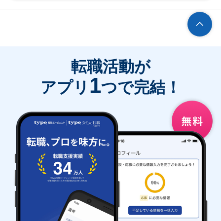
転職活動が
1
アプリ
つで完結！