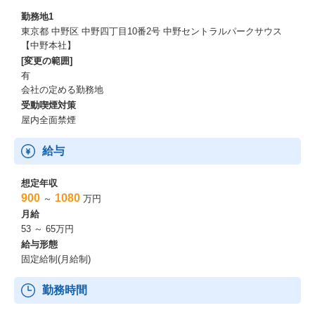
勤務地1
■PMP資格の取得を推奨しております。
東京都 中野区 中野四丁目10番2号 中野セントラルパークサウス
資格取得に伴う諸費用の支援制度を用意しております。（組織共
【中野本社】
通のスキルとして）
[変更の範囲]
有
■その他資格についても、同様に支援制度を用意しております。
会社の定める勤務地
受動喫煙対策
本ポジションのやりがい
屋内全面禁煙
・国内有数の酒類・飲料会社を持つグループの安定した事業基盤
給与
の中で、国内有数の規模のインフラ基盤の構築・運用に携われま
す。
・所属先となるインフラ部門の担当領域は広く
想定年収
ネットワーク、デバイス、サーバー、ストレージ、認証基盤、
900
1080
～
万円
グループウェア運用管理など幅広い分野の経験と知識を得ること
月給
ができます。
53 ～ 65万円
・クラウドリフト／シフトやゼロトラストの導入など最新のアー
給与形態
キテクチャも学ぶことができる環境があります。
固定給制(月給制)
・キャリプランを尊重した定期的な人材ローテーションによる育
成を行っており、
勤務時間
興味があればSIEM運用、SOC運用、CSIRTなどセキュリティ関連
業務にも関与することができます。