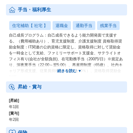
手当・福利厚生
住宅補助【 社宅 】
退職金
通勤手当
残業手当
自己成長プログラム：自己成長できるよう能力開発面で支援す
る。（費用補助あり）、育児支援制度、介護支援制度 資格取得奨
励金制度：IT関連の公的資格に限定し、資格取得に対して奨励金
を一時金として支給、ファミリーサポート支援金、サテライトオ
フィス有り(会社が全額負担)、在宅勤務手当（200円/日）※規定あ
り、深夜業手当（22:00～翌5:00）、再雇用制度（65歳）、社内キ
ャリア形成支援、従業員持株会（奨励金10％）、資格取得奨励金
制度
昇給・賞与
[昇給]
年1回
[賞与]
年2回
保険