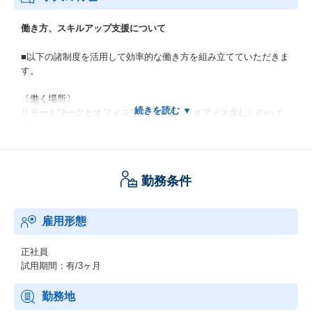
働き方、スキルアップ支援について
■以下の諸制度を活用して効率的な働き方を組み立てていただきま
す。
〔働く場所〕
リモートワークとオフィスワーク（シェアオフィス含む）のハイ
ブリッドです。
ともに特段の制限はございません。
〔働く時間〕
勤務条件
フレックスタイム制を導入しております。
原則、業務開始・終了時間に制約を設けなず効率的に働くことが
できる制度です。
雇用形態
■リモートワークを推奨しておりますが、入社間もない期間はOJT
含め出社頻度が高くなります。
正社員
・慣れてきたら、徐々にリモートワークの比重が多くなります。
試用期間：有/3ヶ月
■障害対応・緊急対応等で、年に複数回程度の土日出社となる場合
勤務地
がありますが、振替休日の取得を推奨しております。