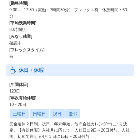
・将来的にグループ全体のインフラ基盤全般の戦略企画業務を担
[勤務時間]
っていただくことが可能です。
9:00 ～ 17:30（実働：7時間30分） フレックス有 休憩時間：60
分
同社について
[平均残業時間]
30時間/月
■同社は、キリングループ会社の中で唯一の情報システム会社で
[みなし残業]
す。
確認中
[フレックスタイム]
キリングループ会社の経営戦略に基づき、ITを活用した事業戦略
有
の策定・推進や、システムの開発・運用・保守など様々なソリュ
ーションを提供しています。
休日・休暇
社内のDX化が進むにつれ、グループ全体からの同社への期待値が
[年間休日]
高まっている状況下のため、人財育成にも力を入れておりスペシ
ャリスト、ジェネラリストとキャリアの選択をできるような人事
123日
制度の改定を実施しております。
[年次有給休暇]
10～20日
土曜日
日曜日
祝日
慶弔
完全週休２日制、祝日、年末年始、他※会社カレンダーにより決
定、【有給休暇】入社月に応じて、入社日に9日～20日付与、入社
後、初めて迎える4月１日に16日～20日付与