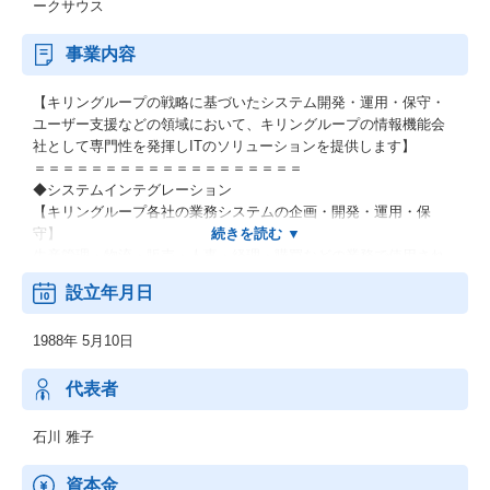
ークサウス
事業内容
【キリングループの戦略に基づいたシステム開発・運用・保守・
ユーザー支援などの領域において、キリングループの情報機能会
社として専門性を発揮しITのソリューションを提供します】
＝＝＝＝＝＝＝＝＝＝＝＝＝＝＝＝＝＝＝
◆システムインテグレーション
【キリングループ各社の業務システムの企画・開発・運用・保
守】
生産管理・物流・販売・人事・経理・購買などの業務で使用され
るシステムを開発します。
設立年月日
システムの企画立案から運用・保守、ユーザ支援など、システム
のライフサイクル全般において高品質な業務遂行を実行します。
1988年 5月10日
【キリングループ全体の情報インフラ環境の構築・維持・管理】
パソコン、ネットワーク、セキュリティ、メール、OAアプリケー
代表者
ションなど、グループ共通のITインフラの構築・運用・保守をお
こないます。
石川 雅子
また、オフィス環境の整備として、TV会議やOA複合機導入、ペー
パーレス化の推進などもおこないます。
資本金