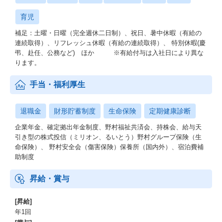
育児
補足：土曜・日曜（完全週休二日制）、祝日、暑中休暇（有給の
連続取得）、リフレッシュ休暇（有給の連続取得）、 特別休暇(慶
弔、赴任、公務など) ほか ※有給付与は入社日により異な
ります。
手当・福利厚生
退職金
財形貯蓄制度
生命保険
定期健康診断
企業年金、確定拠出年金制度、野村福祉共済会、持株会、給与天
引き型の株式投信（ミリオン、るいとう）野村グループ保険（生
命保険）、 野村安全会（傷害保険）保養所（国内外）、宿泊費補
助制度
昇給・賞与
[昇給]
年1回