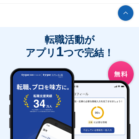
転職活動が
1
アプリ
つで完結！