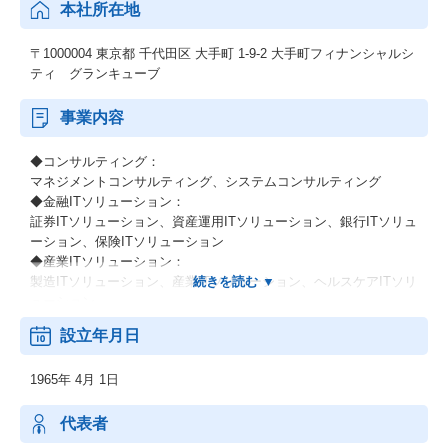
本社所在地
〒1000004 東京都 千代田区 大手町 1-9-2 大手町フィナンシャルシ
ティ グランキューブ
事業内容
◆コンサルティング：
マネジメントコンサルティング、システムコンサルティング
◆金融ITソリューション：
証券ITソリューション、資産運用ITソリューション、銀行ITソリュ
ーション、保険ITソリューション
◆産業ITソリューション：
製造ITソリューション、産業ITソリューション、ヘルスケアITソリ
ューション
◆IT基盤サービス：
設立年月日
基盤ITソリューション、システム運用ソリューション、先端技術
ソリューション
1965年 4月 1日
（デジタルワークプレイス）
代表者