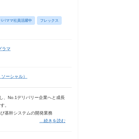
パパママ社員活躍中
フレックス
グラマ
・ソーシャル）
、No.1デリバリー企業へと成長
です。
よび基幹システムの開発業務
…続きを読む