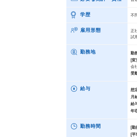
学歴
不
雇用形態
正
試
勤務地
勤
[変
会
受
給与
想
月
給
年
勤務時間
[勤
[