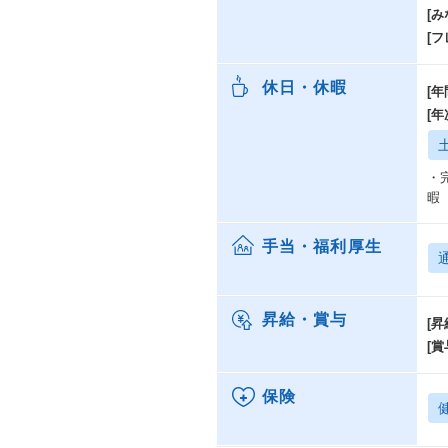
[み
[
休日・休暇
[年
[
・
暇
手当・福利厚生
昇給・賞与
[昇
[賞
保険