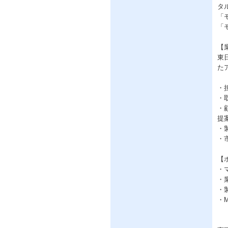
タ
「
「
【
東
た
・
・
・
提
・
・
【
・
・
・
・