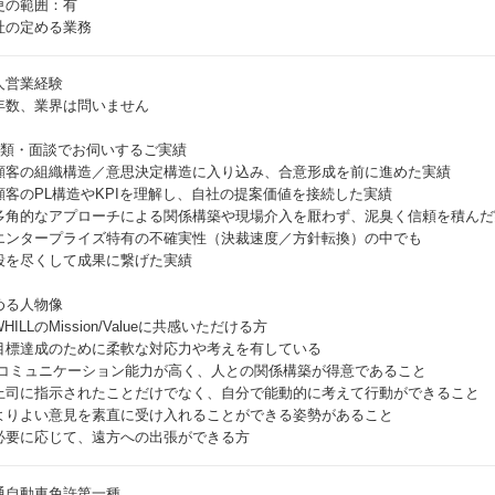
更の範囲：有
社の定める業務
人営業経験
年数、業界は問いません
書類・面談でお伺いするご実績
顧客の組織構造／意思決定構造に入り込み、合意形成を前に進めた実績
顧客のPL構造やKPIを理解し、自社の提案価値を接続した実績
多角的なアプローチによる関係構築や現場介入を厭わず、泥臭く信頼を積んだ
エンタープライズ特有の不確実性（決裁速度／方針転換）の中でも
段を尽くして成果に繋げた実績
める人物像
HILLのMission/Valueに共感いただける方
目標達成のために柔軟な対応力や考えを有している
 コミュニケーション能力が高く、人との関係構築が得意であること
上司に指示されたことだけでなく、自分で能動的に考えて行動ができること
よりよい意見を素直に受け入れることができる姿勢があること
必要に応じて、遠方への出張ができる方
通自動車免許第一種