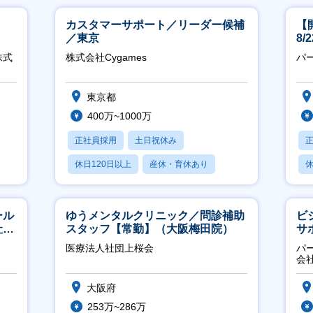
カスタマーサポート／リーダー候補
【
／東京
8
株式
株式会社Cygames
パ
東京都
400万~1000万
正社員採用
土日祝休み
休日120日以上
産休・育休あり
休
月残業20時間以内
ール
ゆうメンタルクリニック／問診補助
ビ
社サ
スタッフ【常勤】（大阪梅田院）
サ
力
医療法人社団上桜会
パ
推
会
大阪府
253万~286万