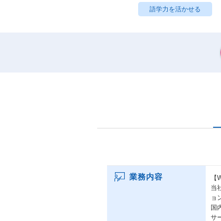
語学力を活かせる
業務内容
【
当
ョ
国
サ