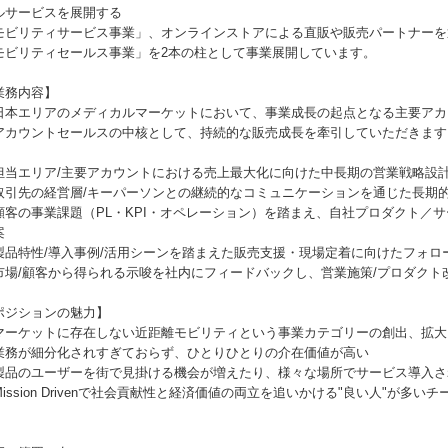
ルサービスを展開する
モビリティサービス事業」、オンラインストアによる直販や販売パートナーを
モビリティセールス事業」を2本の柱として事業展開しています。
業務内容】
日本エリアのメディカルマーケットにおいて、事業成長の起点となる主要アカ
アカウントセールスの中核として、持続的な販売成長を牽引していただきます
担当エリア/主要アカウントにおける売上最大化に向けた中長期の営業戦略設
取引先の経営層/キーパーソンとの継続的なコミュニケーションを通じた長期
顧客の事業課題（PL・KPI・オペレーション）を踏まえ、自社プロダクト／
案
製品特性/導入事例/活用シーンを踏まえた販売支援・現場定着に向けたフォロ
市場/顧客から得られる示唆を社内にフィードバックし、営業施策/プロダクト
ポジションの魅力】
マーケットに存在しない近距離モビリティという事業カテゴリーの創出、拡大
業務が細分化されすぎておらず、ひとりひとりの介在価値が高い
製品のユーザーを街で見掛ける機会が増えたり、様々な場所でサービス導入さ
Mission Drivenで社会貢献性と経済価値の両立を追いかける"良い人"が多いチ