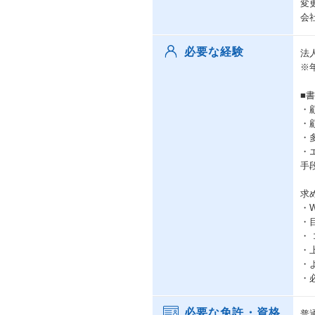
変
会
必要な経験
法
※
■
・
・
・
・
手
求
・W
・
・
・
・
・
必要な免許・資格
普