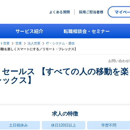
マイペ
よくある質問
採用ご担当者様
サービス紹介
転職相談会・セミナー
ント営業
営業
法人営業
IT・システム・通信
移動を楽しくスマートにする／リモート・フレックス】
お問い合わせ番
トセールス 【すべての人の移動を
レックス】
求人の特徴
土日祝休み
休日120日以上
学歴不問