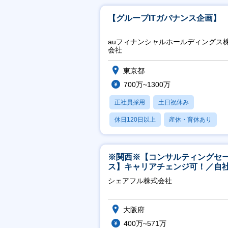
【グループITガバナンス企画】
auフィナンシャルホールディングス
会社
東京都
700万~1300万
正社員採用
土日祝休み
休日120日以上
産休・育休あり
賞与あり
※関西※【コンサルティングセ
ス】キャリアチェンジ可！／自
ービス『シェアフル』の営業
シェアフル株式会社
大阪府
400万~571万