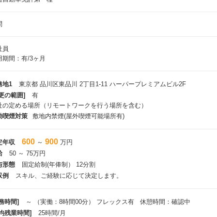
問
社員
用期間：有/3ヶ月
務地1
東京都 品川区東品川 2丁目1-11 ハーパープレミアムビル2F
更の範囲]
有
社の定める場所（リモートワークを行う場所を含む）
動喫煙対策
敷地内禁煙(屋外喫煙可能場所有)
600
900
定年収
～
万円
給
50 ～ 75万円
与形態
固定給制(年俸制） 12分割
収例
スキル、ご経験に応じて決定します。
務時間]
～ （実働：8時間00分） フレックス有 休憩時間：確認中
平均残業時間]
25時間/月