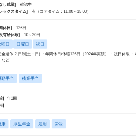
なし残業]
確認中
フレックスタイム]
有（コアタイム：11:00～15:00）
間休日]
126日
年次有給休暇]
10～20日
土曜日
日曜日
祝日
完全週休 2 日制(土・日) ・年間休日/休暇126日（2024年実績） ・祝日休暇
 など
通勤手当
残業手当
給]
年1回
与]
健康
厚生年金
雇用
労災