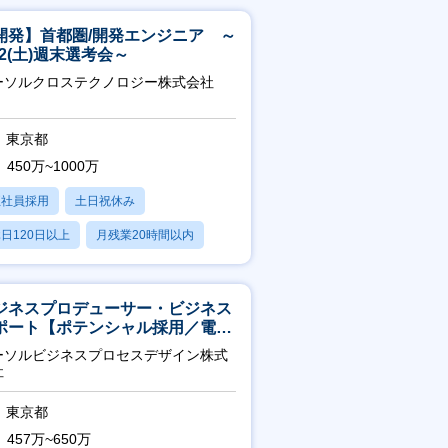
開発】首都圏/開発エンジニア ～
/22(土)週末選考会～
ーソルクロステクノロジー株式会社
東京都
450万~1000万
正社員採用
土日祝休み
日120日以上
月残業20時間以内
賞与あり
ジネスプロデューサー・ビジネス
ポート【ポテンシャル採用／電
・ガス等の民間向けプロジェクト
ーソルビジネスプロセスデザイン株式
進】
社
東京都
457万~650万