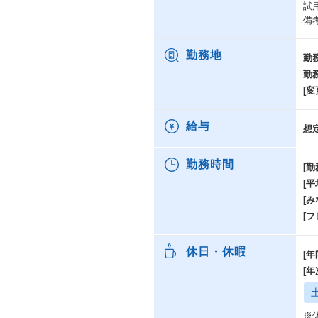
試
備
勤務地
勤
勤
[変
給与
想
勤務時間
[勤
[
[み
[
休日・休暇
[年
[
※