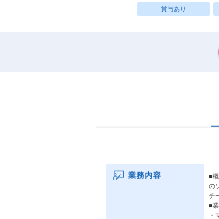
賞与あり
業務内容
■
の
チ
■
・