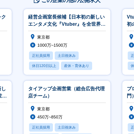
この企業の他の公開求人
レク
経営企画室長候補【日本初の新しい
V
エンタメ文化『Vtuber』を全世界へ
初
浸透「ホロライブ」】
を
東京都
1000万~1500万
正社員採用
土日祝休み
休日120日以上
産休・育休あり
休
月残業20時間以内
新し
タイアップ企画営業（総合広告代理
プ
世界
店チーム）
門
東京都
450万~850万
正社員採用
土日祝休み