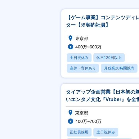
【ゲーム事業】コンテンツディ
ター【※契約社員】
東京都
400万~600万
土日祝休み
休日120日以上
産休・育休あり
月残業20時間以内
賞与あり
タイアップ企画営業【日本初の
いエンタメ文化『Vtuber』を全
へ浸透「ホロライブ」】
東京都
400万~700万
正社員採用
土日祝休み