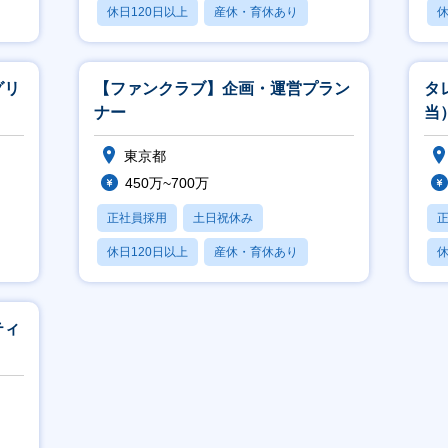
休日120日以上
産休・育休あり
休
月残業20時間以内
月
グリ
【ファンクラブ】企画・運営プラン
タ
ナー
当
東京都
450万~700万
正社員採用
土日祝休み
休日120日以上
産休・育休あり
休
月残業20時間以内
月
ティ