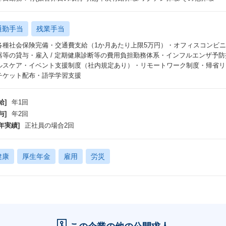
通勤手当
残業手当
各種社会保険完備・交通費支給（1か月あたり上限5万円）・オフィスコンビニ /
器等の貸与・雇入 / 定期健康診断等の費用負担勤務体系・インフルエンザ予
ルスケア・イベント支援制度（社内規定あり）・リモートワーク制度・帰省リ
チケット配布・語学学習支援
給]
年1回
与]
年2回
年実績]
正社員の場合2回
健康
厚生年金
雇用
労災