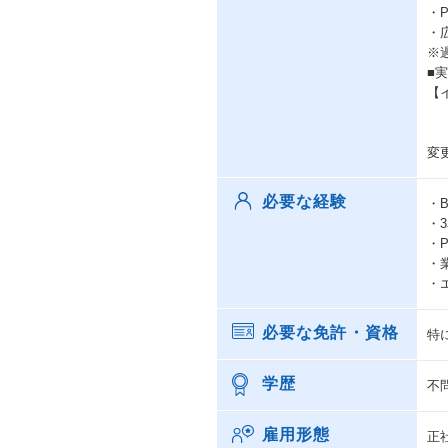
・
・
※
■
【イベ
変
必要な経験
・
・
・
・
・
必要な免許・資格
特
学歴
不
雇用形態
正