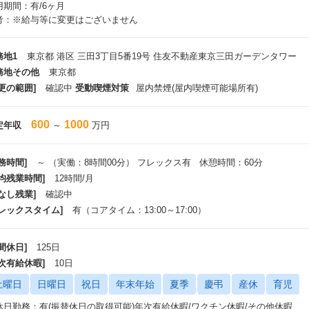
用期間：有/6ヶ月
考：※給与等に変更はございません
務地1
東京都 港区 三田3丁目5番19号 住友不動産東京三田ガーデンタワー
務地その他
東京都
更の範囲]
確認中
受動喫煙対策
屋内禁煙(屋内喫煙可能場所有)
600
1000
定年収
～
万円
務時間]
～ （実働：8時間00分） フレックス有 休憩時間：60分
平均残業時間]
12時間/月
なし残業]
確認中
フレックスタイム]
有（コアタイム：13:00～17:00）
間休日]
125日
年次有給休暇]
10日
土曜日
日曜日
祝日
年末年始
夏季
慶弔
産休
育児
休日勤務：有(振替休日の取得可能)年次有給休暇/ワクチン休暇/その他休暇