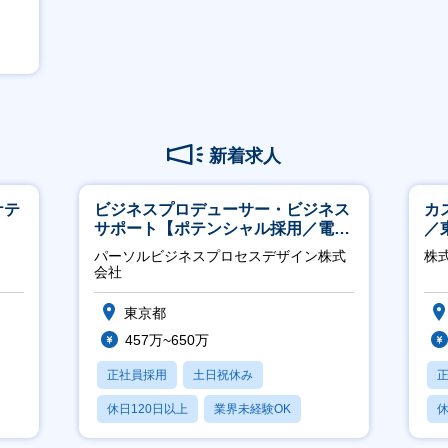
新着求人
ケテ
ビジネスプロデューサー・ビジネス
カ
サポート【ポテンシャル採用／電
／
力・ガス等の民間向けプロジェクト
パーソルビジネスプロセスデザイン株式
株式
推進】
会社
東京都
457万~650万
正社員採用
土日祝休み
休日120日以上
業界未経験OK
休
産休・育休あり
月