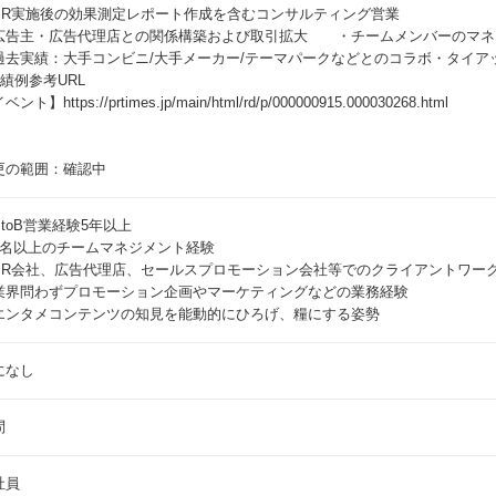
PR実施後の効果測定レポート作成を含むコンサルティング営業
広告主・広告代理店との関係構築および取引拡大 ・チームメンバーのマネ
過去実績：大手コンビニ/大手メーカー/テーマパークなどとのコラボ・タイア
実績例参考URL
ント】https://prtimes.jp/main/html/rd/p/000000915.000030268.html
更の範囲：確認中
BtoB営業経験5年以上
3名以上のチームマネジメント経験
PR会社、広告代理店、セールスプロモーション会社等でのクライアントワー
業界問わずプロモーション企画やマーケティングなどの業務経験
エンタメコンテンツの知見を能動的にひろげ、糧にする姿勢
になし
問
社員