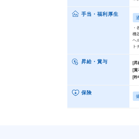
手当・福利厚生
・
機
ヘ
ト
昇給・賞与
[昇
[賞
[昨
保険