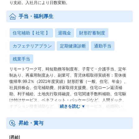
り支給。入社月により日数変動。
手当・福利厚生
住宅補助【 社宅 】
退職金
財形貯蓄制度
カフェテリアプラン
定期健康診断
通勤手当
残業手当
リモートワーク可、時短勤務等制度有、子育て・介護手当、定年
制あり、再雇用制度あり、副業可、育児休暇取得実績有：育休後
復帰率:99.2％（2021年度実績）財形貯蓄（一般、住宅、年金）、
社員持株会、住宅補助費、持家取得支援費、住宅ローン返済補
助、利子補給、土地先行取得融資、住宅関連手数料補助、住宅駆
け付けサービス、ベネフィット・パッケージなど、人間ドック、
オプション検査補助など、育児・介護支援サービス、結婚祝い
金、弔慰料、災害見舞金など、社員食堂、企業年金（企業年金基
金、確定拠出年金）、電気通信共済会(個人年金、遺児育英基金)
昇給・賞与
[昇給]