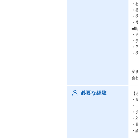
・
・
・
・
■
・
・
・
・
変
会
必要な経験
【
・
・
・
・
・
・