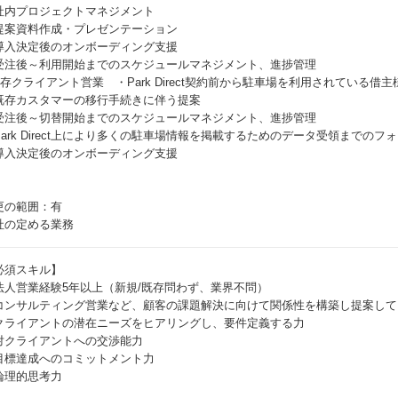
社内プロジェクトマネジメント
提案資料作成・プレゼンテーション
導入決定後のオンボーディング支援
受注後～利用開始までのスケジュールマネジメント、進捗管理
既存クライアント営業 ・Park Direct契約前から駐車場を利用されている
既存カスタマーの移行手続きに伴う提案
受注後～切替開始までのスケジュールマネジメント、進捗管理
Park Direct上により多くの駐車場情報を掲載するためのデータ受領までのフ
導入決定後のオンボーディング支援
更の範囲：有
社の定める業務
必須スキル】
法人営業経験5年以上（新規/既存問わず、業界不問）
コンサルティング営業など、顧客の課題解決に向けて関係性を構築し提案して
クライアントの潜在ニーズをヒアリングし、要件定義する力
対クライアントへの交渉能力
目標達成へのコミットメント力
論理的思考力