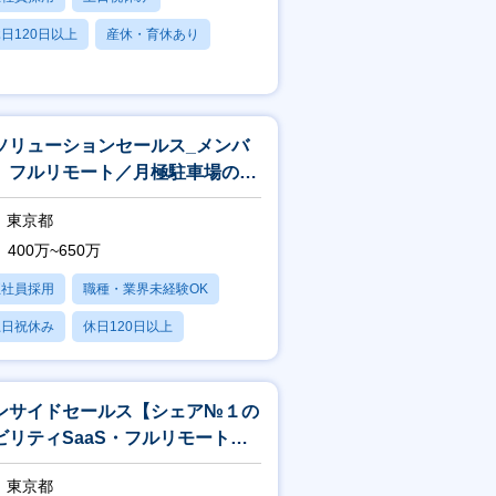
日120日以上
産休・育休あり
賞与あり
ソリューションセールス_メンバ
】フルリモート／月極駐車場の契
～振込をオンライン完結
東京都
400万~650万
正社員採用
職種・業界未経験OK
土日祝休み
休日120日以上
産休・育休あり
ンサイドセールス【シェア№１の
ビリティSaaS・フルリモート
】
東京都