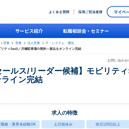
マイペ
よくある質問
採用ご担当者様
サービス紹介
転職相談会・セミナー
ント営業
営業
法人営業
IT・システム・通信
リティSaaS／月極駐車場の契約～振込をオンライン完結
お問い合わせ番
ールス/リーダー候補】モビリティS
ンライン完結
求人の特徴
職種・業界未経験OK
土日祝休み
休日120日以上