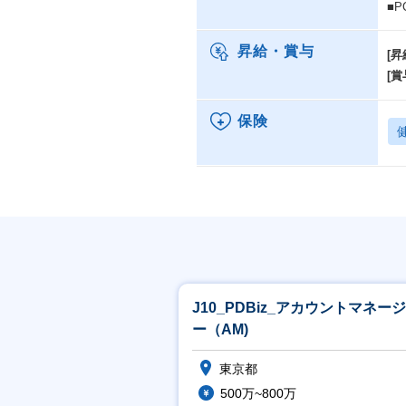
■P
昇給・賞与
[昇
[賞
保険
J10_PDBiz_アカウントマネー
ー（AM)
東京都
500万~800万