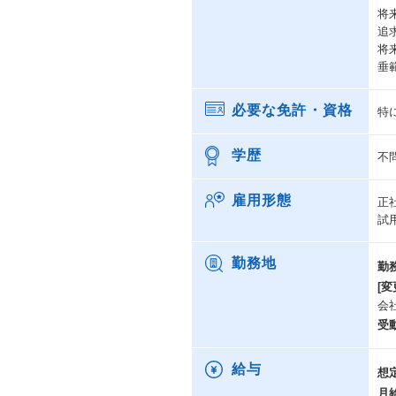
将
追
将
垂
必要な免許・資格
特
学歴
不
雇用形態
正
試
勤務地
勤
[変
会
受
給与
想
月