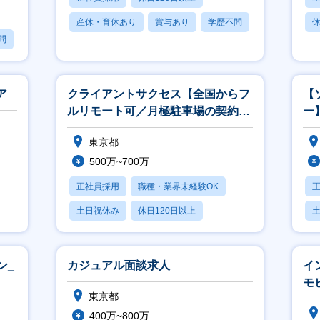
産休・育休あり
賞与あり
学歴不問
休
問
ア
クライアントサクセス【全国からフ
【
ルリモート可／月極駐車場の契約～
ー
振込をオンライン完結】
約
東京都
500万~700万
正社員採用
職種・業界未経験OK
土日祝休み
休日120日以上
産休・育休あり
ン_
カジュアル面談求人
イ
モ
東京都
可
400万~800万