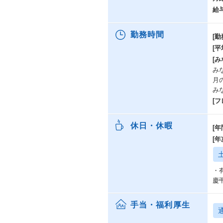
給
勤務時間
[勤
[
[み
みな
月
み
[
休日・休暇
[年
[
・
慶
手当・福利厚生