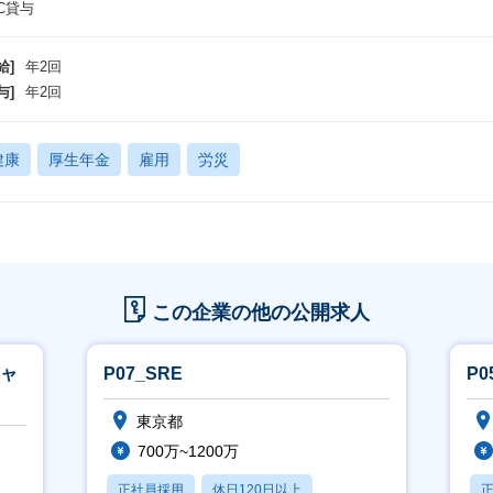
C貸与
給]
年2回
与]
年2回
健康
厚生年金
雇用
労災
この企業の他の公開求人
ジャ
P07_SRE
P
東京都
700万~1200万
正社員採用
休日120日以上