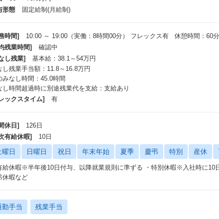
与形態
固定給制(月給制)
務時間]
10:00 ～ 19:00（実働：8時間00分） フレックス有 休憩時間：60
平均残業時間]
確認中
なし残業]
基本給：38.1～54万円
し残業手当額：11.8～16.8万円
のみなし時間：45.0時間
なし時間超過時に別途残業代を支給：支給あり
フレックスタイム]
有
間休日]
126日
年次有給休暇]
10日
土曜日
日曜日
祝日
年末年始
夏季
慶弔
特別
産休
有給休暇※半年後10日付与、以降就業規則に準ずる ・特別休暇※入社時に1
弔休暇など
通勤手当
残業手当