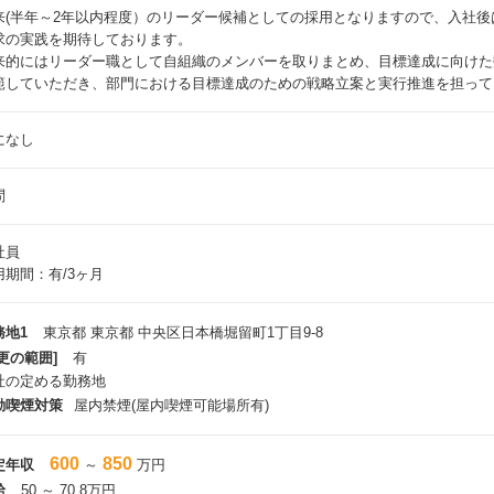
来(半年～2年以内程度）のリーダー候補としての採用となりますので、入社
求の実践を期待しております。
来的にはリーダー職として自組織のメンバーを取りまとめ、目標達成に向けた
範していただき、部門における目標達成のための戦略立案と実行推進を担って
になし
問
社員
用期間：有/3ヶ月
務地1
東京都 東京都 中央区日本橋堀留町1丁目9-8
更の範囲]
有
社の定める勤務地
動喫煙対策
屋内禁煙(屋内喫煙可能場所有)
600
850
定年収
～
万円
給
50 ～ 70.8万円