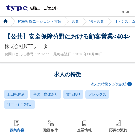
MENU
type転職エージェント営業
営業
法人営業
IT・システ
【公共】安全保障分野における顧客営業<404>
株式会社NTTデータ
お問い合わせ番号：252444 最終確認日：2026年08月08日
求人の特徴
求人の特徴タグの説明
土日祝休み
産休・育休あり
賞与あり
フレックス
社宅・住宅補助
募集内容
勤務条件
企業情報
応募の流れ