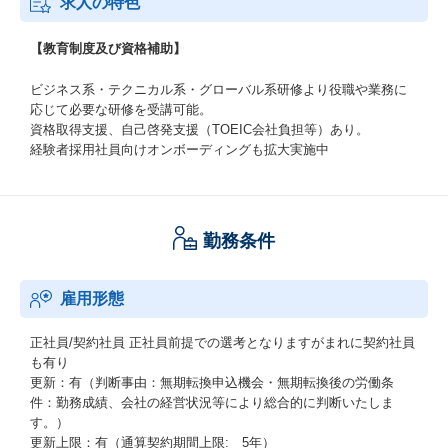
求人の特色
【教育制度及び資格補助】
ビジネス系・テクニカル系・グローバル系研修より役職や業務に
応じて必要な研修を受講可能。
資格取得支援、自己啓発支援（TOEIC会社負担等）あり。
経験者採用社員向けオンボーディングも拡大実施中
勤務条件
雇用形態
正社員/契約社員
正社員前提での選考となりますがまれに契約社員
も有り
更新：有（判断事由：無期転換申込機会・無期転換後の労働条
件：勤務成績、会社の経営状況等により総合的に判断いたしま
す。）
更新上限：有（通算契約期間上限: 5年）