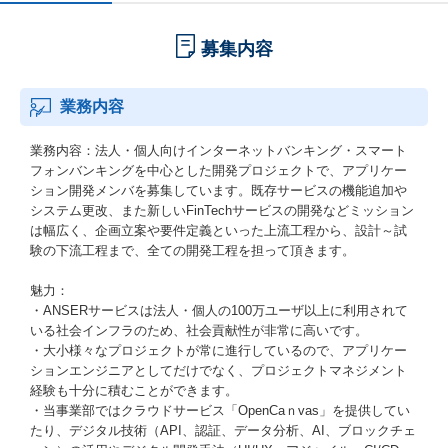
募集内容
業務内容
業務内容：法人・個人向けインターネットバンキング・スマート
フォンバンキングを中心とした開発プロジェクトで、アプリケー
ション開発メンバを募集しています。既存サービスの機能追加や
システム更改、また新しいFinTechサービスの開発などミッション
は幅広く、企画立案や要件定義といった上流工程から、設計～試
験の下流工程まで、全ての開発工程を担って頂きます。
魅力：
・ANSERサービスは法人・個人の100万ユーザ以上に利用されて
いる社会インフラのため、社会貢献性が非常に高いです。
・大小様々なプロジェクトが常に進行しているので、アプリケー
ションエンジニアとしてだけでなく、プロジェクトマネジメント
経験も十分に積むことができます。
・当事業部ではクラウドサービス「OpenCaｎvas」を提供してい
たり、デジタル技術（API、認証、データ分析、AI、ブロックチェ