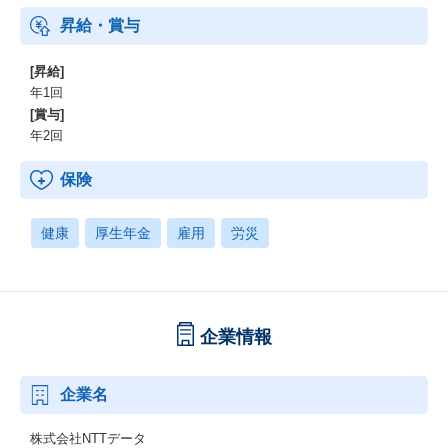
金、確定拠出年金）、電気通信共済会(個人年金、遺児育英基金)
昇給・賞与
[昇給]
年1回
[賞与]
年2回
保険
健康
厚生年金
雇用
労災
企業情報
企業名
株式会社NTTデータ