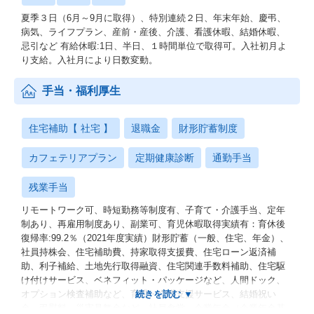
夏季３日（6月～9月に取得）、特別連続２日、年末年始、慶弔、
病気、ライフプラン、産前・産後、介護、看護休暇、結婚休暇、
忌引など 有給休暇:1日、半日、１時間単位で取得可。入社初月よ
り支給。入社月により日数変動。
手当・福利厚生
住宅補助【 社宅 】
退職金
財形貯蓄制度
カフェテリアプラン
定期健康診断
通勤手当
残業手当
リモートワーク可、時短勤務等制度有、子育て・介護手当、定年
制あり、再雇用制度あり、副業可、育児休暇取得実績有：育休後
復帰率:99.2％（2021年度実績）財形貯蓄（一般、住宅、年金）、
社員持株会、住宅補助費、持家取得支援費、住宅ローン返済補
助、利子補給、土地先行取得融資、住宅関連手数料補助、住宅駆
け付けサービス、ベネフィット・パッケージなど、人間ドック、
オプション検査補助など、育児・介護支援サービス、結婚祝い
金、弔慰料、災害見舞金など、社員食堂、企業年金（企業年金基