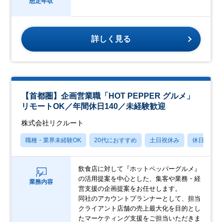
想定年収
詳しく見る
【首都圏】企画営業職「HOT PEPPER グルメ」
リモートOK／年間休日140／未経験歓迎
株式会社リクルート
職種・業界未経験OK
20代におすすめ
土日祝休み
休日120
飲食店に対して『ホットペッパーグルメ』
の活用提案を中心とした、集客や業務・経
業務内容
営支援の企画提案をお任せします。
同社のアカウントプランナーとして、担当
クライアント店舗の売上最大化を目的とし
たマーケティング支援をご担当いただきま