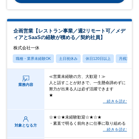
企画営業【レストラン事業／週2リモート可／メデ
ィアとSaaSの経験が積める／契約社員】
株式会社一休
職種・業界未経験OK
土日祝休み
休日120日以上
月残業20
≪営業未経験の方、大歓迎！≫
人と話すことが好きで、一生懸命諦めずに
業務内容
努力が出来る人は必ず活躍できます
★
…続きを読む
☆★☆★未経験歓迎☆★☆★
・素直で明るく前向きに仕事に取り組める
対象となる方
…続きを読む