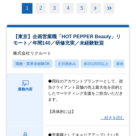
1
2
3
4
5
【東京】企画営業職「HOT PEPPER Beauty」リ
モート／年間140／研修充実／未経験歓迎
株式会社リクルート
職種・業界未経験OK
土日祝休み
休日120日以上
産休・育休
◆同社のアカウントプランナーとして、担
当クライアント店舗の売上最大化を目的と
業務内容
したマーケティング支援をご担当いただき
ます。
【具体的には】
…続きを読む
◆営業職としてキャリアアップしたい方