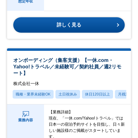
想定年収
詳しく見る
オンボーディング（集客支援）【一休.com・
Yahoo!トラベル／未経験可／契約社員／週2リモ
ート】
株式会社一休
職種・業界未経験OK
土日祝休み
休日120日以上
月残業20
【業務詳細】
現在、「一休.com/Yahoo!トラベル」では
業務内容
日本一の宿泊予約サイトを目指し、日々新
しい施設様のご掲載がスタートしていま
す。