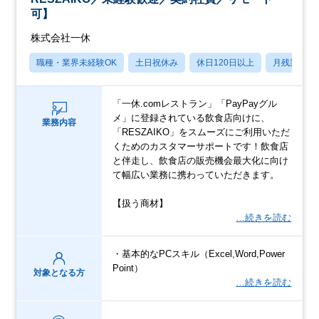
可】
株式会社一休
職種・業界未経験OK
土日祝休み
休日120日以上
月残業20
「一休.comレストラン」「PayPayグル
メ」に登録されている飲食店向けに、
業務内容
「RESZAIKO」をスムーズにご利用いただ
くためのカスタマーサポートです！飲食店
と伴走し、飲食店の販売機会最大化に向け
て幅広い業務に携わっていただきます。
【扱う商材】
…続きを読む
・基本的なPCスキル（Excel,Word,Power
Point）
対象となる方
…続きを読む