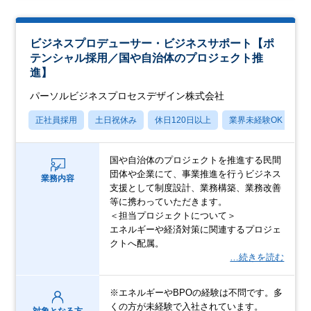
ビジネスプロデューサー・ビジネスサポート【ポ
テンシャル採用／国や自治体のプロジェクト推
進】
パーソルビジネスプロセスデザイン株式会社
正社員採用
土日祝休み
休日120日以上
業界未経験OK
産
国や自治体のプロジェクトを推進する民間
団体や企業にて、事業推進を行うビジネス
業務内容
支援として制度設計、業務構築、業務改善
等に携わっていただきます。
＜担当プロジェクトについて＞
エネルギーや経済対策に関連するプロジェ
クトへ配属。
…続きを読む
※エネルギーやBPOの経験は不問です。多
くの方が未経験で入社されています。