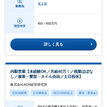
東京都
勤務地
450～450万円
想定年収
詳しく見る
内勤営業【未経験OK／月給40万！／残業ほぼな
し／服装・髪型・ネイル自由／土日祝休】
株式会社ACN経営研究所
正社員採用
土日祝休み
休日120日以上
産休・育休あり
M&Aの商談機会創出を目的に、経営者への