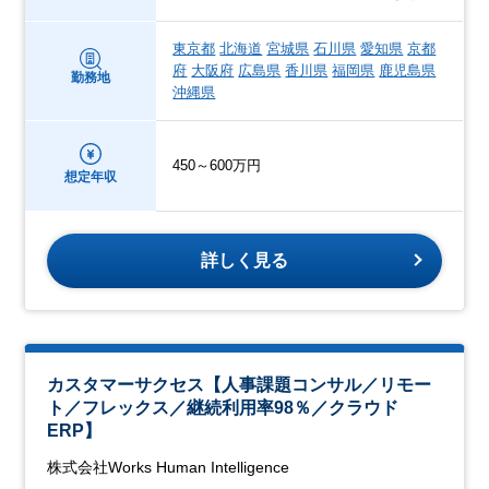
東京都
北海道
宮城県
石川県
愛知県
京都
府
大阪府
広島県
香川県
福岡県
鹿児島県
勤務地
沖縄県
450～600万円
想定年収
詳しく見る
カスタマーサクセス【人事課題コンサル／リモー
ト／フレックス／継続利用率98％／クラウド
ERP】
株式会社Works Human Intelligence