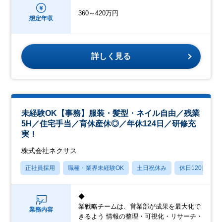
360～420万円
想定年収
詳しく見る
未経験OK【事務】服装・髪型・ネイル自由／残業
5H／住宅手当／育休産休◎／年休124日／研修充
実！
株式会社ネクサス
正社員採用
職種・業界未経験OK
土日祝休み
休日120日以上
◆
業戦略チームは、営業部が成果を最大化で
業務内容
きるよう 情報の整理・可視化・リサーチ・