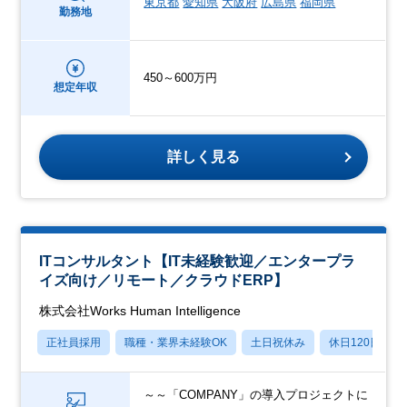
東京都
愛知県
大阪府
広島県
福岡県
勤務地
450～600万円
想定年収
詳しく見る
ITコンサルタント【IT未経験歓迎／エンタープラ
イズ向け／リモート／クラウドERP】
株式会社Works Human Intelligence
正社員採用
職種・業界未経験OK
土日祝休み
休日120日以上
～～「COMPANY」の導入プロジェクトに