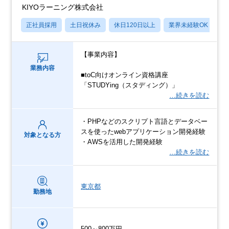
KIYOラーニング株式会社
正社員採用
土日祝休み
休日120日以上
業界未経験OK
産
【事業内容】
業務内容
■toC向けオンライン資格講座
「STUDYing（スタディング）」
…続きを読む
・PHPなどのスクリプト言語とデータベー
スを使ったwebアプリケーション開発経験
対象となる方
・AWSを活用した開発経験
…続きを読む
東京都
勤務地
500～800万円