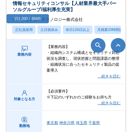
情報セキュリティコンサル【人材業界最大手パー
ソルグループ/福利厚生充実】
151-200 / 494件
パーソルクロステクノロジー株式会社
正社員採用
土日祝休み
休日120日以上
月残業20時間以内
【業務内容】
・組織内システム構成とセキュリティ対応
業務内容
状況を調査し、現状把握と問題課題の整理
・組織状況に合ったセキュリティ製品の提
案導入
…続きを読む
【必須要件】
※下記のいずれかのご経験をお持ち方
対象となる方
…続きを読む
東京都
神奈川県
埼玉県
千葉県
勤務地