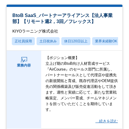
BtoB SaaS_パートナーアライアンス【法人事業
部】【リモート週2，3回／フレックス】
KIYOラーニング株式会社
正社員採用
土日祝休み
休日120日以上
業界未経験OK
産
【ポジション概要】
立上げ期のBtoB向け人材育成サービス
業務内容
『AirCourse』のセールス部門に所属し、
パートナーセールスとして代理店や提携先
の新規開拓と育成、既存代理店やOEM提供
先の関係構築及び販売促進活動をして頂き
ます。適性と実績に応じて、新たな営業戦
略策定、メンバー育成、チームマネジメン
トを担っていただくことを期待していま
す。
…続きを読む