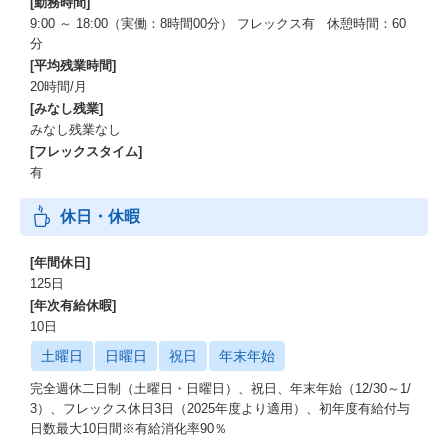
[勤務時間]
約270の認定資格／受験費・更新費補助・資格取得時のインセンテ
9:00 ～ 18:00（実働：8時間00分） フレックス有 休憩時間：60
ィブを支給
分
[平均残業時間]
【学習用アカウント】
20時間/月
自己学習のために「AWS」「Azure」の試用アカウントを無償提
[みなし残業]
供
みなし残業なし
【研修・勉強会】
[フレックスタイム]
標準開発研修／MGR向け研修／部門横断の勉強会など
有
★文化★
休日・休暇
【挑戦を称賛】
[年間休日]
挑戦やユニークなアイデアを称賛する文化
125日
[年次有給休暇]
【風通しの良さ】
10日
上司との距離が近い／上司や仲間と相談をしながら仕事を進めや
すい
土曜日
日曜日
祝日
年末年始
完全週休二日制（土曜日・日曜日）、祝日、年末年始（12/30～1/
【オンボーディング施策】
3）、フレックス休日3日（2025年度より適用）、初年度有給付与
中途入社者をみんなでフォロー／組織に慣れていただく施策が充
日数最大10日間※有給消化率90％
実