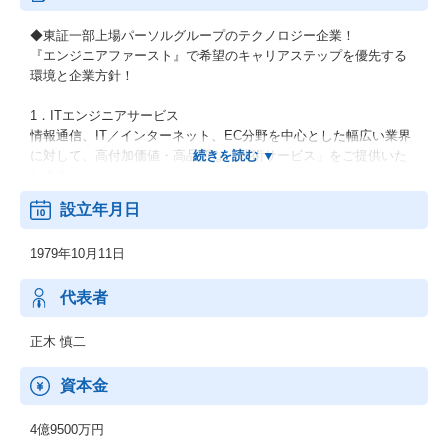
◆東証一部上場パーソルグループのテクノロジー企業！
『エンジニアファースト』で希望のキャリアステップを優先する
環境と企業方針！
1．ITエンジニアサービス
情報通信、IT／インターネット、EC分野を中心とした幅広い業界
に対して、高付加価値・高品質な「技術サービス」をご提供いた
します。
設立年月日
2．機電エンジニアサービス
開発フェーズである設計・解析・生産技術において、外部活用ニ
1979年10月11日
ーズに幅広くお応えします。
上流工程から下流工程までご提案いたします。
代表者
3．新技術領域 (RPA・セキュリティ等)
RPA、IoT、セキュリティ、MBD、ドローン等の新技術領域へのニ
正木 慎二
ーズにも対応可能です。
資本金
【男女比】
：男性74.3% 女性 25.7%
4億9500万円