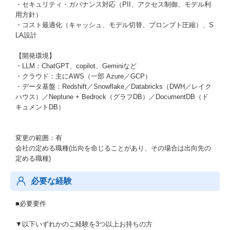
・セキュリティ・ガバナンス対応（PII、アクセス制御、モデル利
用方針）
・コスト最適化（キャッシュ、モデル切替、プロンプト圧縮）、S
LA設計
【開発環境】
・LLM：ChatGPT、copilot、Geminiなど
・クラウド：主にAWS（一部 Azure／GCP）
・データ基盤：Redshift／Snowflake／Databricks（DWH／レイク
ハウス）／Neptune + Bedrock（グラフDB）／DocumentDB（ド
キュメントDB）
変更の範囲：有
会社の定める職種(出向を命じることがあり、その場合は出向先の
定める職種)
必要な経験
■必要要件
▼以下いずれかのご経験を3つ以上お持ちの方