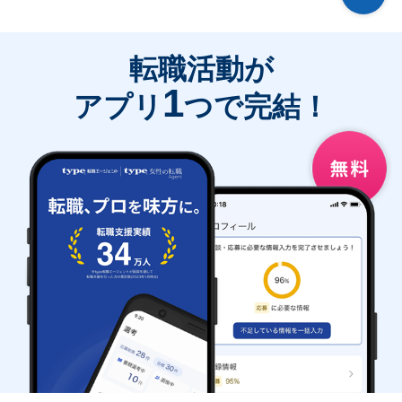
転職活動が
1
アプリ
つで完結！