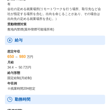
有
【出産・育児を応援】
会社の定める就業場所(リモートワークを行う場所、取引先など会
仕事との両立を支援する制度が充実（育休復職率97%／男性社員
社が指定する場所を含む。出向を命じることがあり、その場合は
育休取得率93%）
出向先の定める就業場所を含む。）
受動喫煙対策
★キャリアパス★
敷地内禁煙(屋外喫煙可能場所有)
【多様なキャリアパス】
マネジメント・スペシャリスト系どちらも目指せるキャリアパス
給与
を実現
想定年収
【技術ベースで成長できる】
650
980
～
万円
入社理由第１位／様々な経験を積んで技術面での成長ができる
月給
34.4 ～ 50.7万円
【キャリアチャレンジ制度】
給与形態
パーソルグループ全体を対象とした公募制度／年間500求人以上
固定給制(月給制)
★教育・学習支援★
年収例
※残業時間20H想定
【Udemy学び放題】
オンライン学習支援ツールの学び放題アカウント無料支給
勤務時間
【資格取得支援】