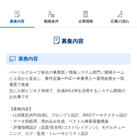
募集内容
勤務条件
企業情報
応募の流れ
募集内容
業務内容
パーソルグループ各社の事業部／情報システム部門／開発チーム
と上流から並走し、要件定義〜PoC〜本番導入〜運用改善を一気
通貫で推進
主に人材ビジネス領域で、生成AI/LLMを活用するシステム開発の
お仕事です
【業務内容】
・LLM選定(API/自前)、プロンプト設計、RAGアーキテクチャ設計
・データ前処理、埋め込み生成、ベクトル検索基盤構築
・評価指標設計（品質/安全性/コスト/レイテンシ)、モデルチュー
ニング、ログ・監視・トレーサビリティ設計