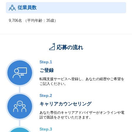
【年齢構成】
従業員数
：20代：33％、30代：41％、40代以上：26％
【勤続年数】
9,706名 （平均年齢：35歳）
：0～4年以上：45％、5～9年以上：41％、10年以上：14％
【働きやすさ】
：残業平均15.8時間、有給取得率90.0%、育休・産休取得率10
応募の流れ
0％、復職率89％※男性も育児休暇取得実績があります。
Step.1
ご登録
転職支援サービスへ登録し、あなたの経歴やご希望を
ご記入ください。
Step.2
キャリアカウンセリング
あなた専任のキャリアアドバイザーがオンラインや電
話で面談をさせていただきます。
Step.3