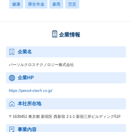
る社会貢献性の高さです。また、パーソルグループは、業界No1の
健康
厚生年金
雇用
労災
人材派遣や人材紹介サービスを提供しており、個人の仕事に対す
るライフサイクルをワンストップで提供できることができます。
利用ユーザ―は1000万人を超え、社会インフラに近い規模です。
そのため、社会課題にダイレクトにアプローチすることが可能で
す。
企業情報
【動画のご紹介】
組織やカルチャーについて、30秒～1分ほどのショート動画でご紹
企業名
介しております。ぜひご覧ください。
パーソルクロステクノロジー株式会社
■事業・組織紹介編
https://note.com/ppt_hr/n/n3dc25404fa46
事業部長やゼネラルマネジャー、マネジャーたちが自組織の特徴
企業HP
や仕事のやりがい、働く魅力についてご紹介します。
https://persol-xtech.co.jp/
■カルチャー・制度紹介編
https://note.com/ppt_hr/n/na642e98915d8
本社所在地
システムソリューション事業部のカルチャーや、「はたらいて、
笑おう。」を実現するための制度・取り組みについてご紹介しま
〒1630451 東京都 新宿区 西新宿 2-1-1 新宿三井ビルディング51F
す。
事業内容