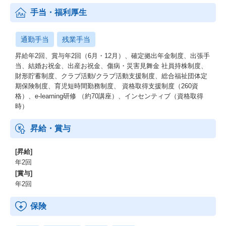
手当・福利厚生
働く環境
【在宅勤務制度】
通勤手当
残業手当
在宅勤務は「アフターコロナ含めて推奨」しております。週3日以
上在宅勤務を実施社員は81％、1日当たり250円の在宅勤務手当を
昇給年2回、賞与年2回（6月・12月）、確定拠出年金制度、出張手
支給しています。また、制度としてもコロナ禍で暫定措置とされ
当、結婚お祝金、出産お祝金、傷病・災害見舞金 社員持株制度、
ていた在宅勤務規定が改定され、コロナ後でも週５日在宅勤務が
財形貯蓄制度、クラブ活動/クラブ活動支援制度、総合福祉団体定
できる制度に改定されました。組織により出社頻度は異なります
期保険制度、育児短時間勤務制度、 資格取得支援制度（260資
が今後もより柔軟に働ける環境をご用意しています。
格）、e-learning研修 （約70講座）、インセンティブ（資格取得
時）
【ワークライフバランス】
平均残業時間約17～19時間でメリハリのある働き方ができます。
昇給・賞与
また、有給休暇の取得は取り易い風土で、ここ３年程度の有給休
暇取得日数は平均14日です。また、当社ではマンスリーフレック
[昇給]
ス制度を導入しており、ご自身の都合に合わせて中抜けをしなが
年2回
ら業務をしていただくこともできます。
[賞与]
年2回
人材ビジネスの醍醐味
保険
人材業界のシステムの醍醐味は、世の中の労働人口が減少してい
く未来に対して、就業機会の提供や雇用創造に繋げることができ