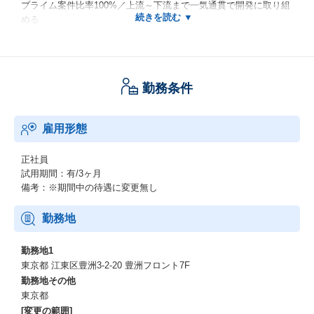
プライム案件比率100%／上流～下流まで一気通貫で開発に取り組
める
【安定した経営基盤】
東証プライム市場上場グループ／売上高1兆4,512億円・従業員数7
8,119名
勤務条件
★ワークライフバランス★
雇用形態
【リモートワーク中心】
週3日以上の在宅勤務社員比率92%／各補助制度・在宅勤務手当あ
り
正社員
試用期間：有/3ヶ月
【柔軟なマンスリーフレックス】
備考：※期間中の待遇に変更無し
仕事とプライベートを両立しやすい環境／中抜けOK
勤務地
【残業少なめ】
平均残業時間20h未満（各組織の2024年度残業実績：約14～18時
勤務地1
間／月）
東京都 江東区豊洲3-2-20 豊洲フロント7F
勤務地その他
【休みを取得しやすい風土】
東京都
年間平均有給休暇取得日数11日／別途フレックス休日3日あり
[変更の範囲]