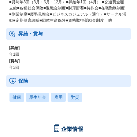
■賞与年3回（3月・6月・12月）■昇給年1回（4月） ■交通費全額
支給■各種社会保険■退職金制度■財形貯蓄■持株会■在宅勤務制度
■副業制度■慶弔見舞金■ビジネスカジュアル（通年）■サークル活
動■定期健康診断■団体生命保険■資格取得奨励金制度 他
昇給・賞与
[昇給]
年1回
[賞与]
年3回
保険
健康
厚生年金
雇用
労災
企業情報