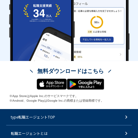
無料ダウンロードはこちら
※App StoreはApple Inc.のサービスマークです。
※Android、Google PlayはGoogle Inc.の商標または登録商標です。
type転職エージェントTOP
転職エージェントとは