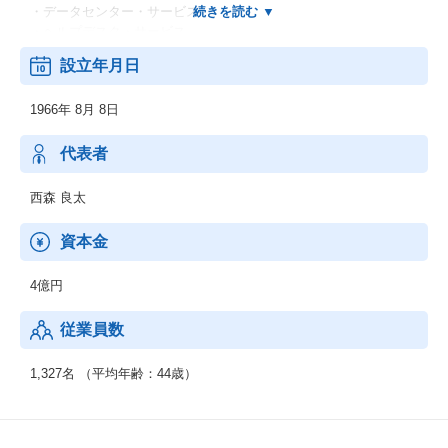
・データセンター・サービス
・ヘルプデスク・サービス
・デスクトップ・サービス
設立年月日
・情報処理サービス
1966年 8月 8日
◆同社は日本で最初の独立系SIer企業で数々の実績がある老舗SIer
企業です。
取引先は大手金融、医薬、産業といったお客様を主力とし、すべ
代表者
てプライムコントラクタとして
最適のサービスを提供しております。
西森 良太
資本金
4億円
従業員数
1,327名 （平均年齢：44歳）