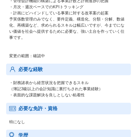
・管理会計機能の構築による事業計数と計画進捗の把握
・月次・週次ベースでのKPIトラッキング
・計画にビハインドしている事業に対する改革案の起案
予実係数管理のみでなく、要件定義、構造化、分類・分解、数値
化、再構築など、求められるスキルは幅広いですが、今までにな
い価値を社会へ提供するために必要な、強い土台を作っていく仕
事です。
変更の範囲：確認中
必要な経験
・財務諸表から経営状況を把握できるスキル
（簿記3級以上の会計知識に裏打ちされた事業経験）
・表面的な課題解決を良しとしない粘着性
必要な免許・資格
特になし
学歴