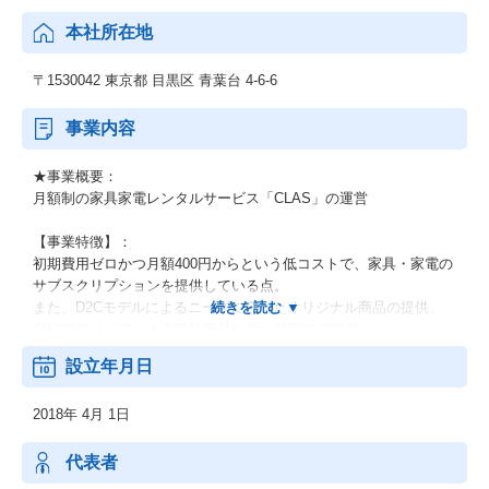
本社所在地
〒1530042 東京都 目黒区 青葉台 4-6-6
事業内容
★事業概要：
月額制の家具家電レンタルサービス「CLAS」の運営
【事業特徴】：
初期費用ゼロかつ月額400円からという低コストで、家具・家電の
サブスクリプションを提供している点。
また、D2Cモデルによるニーズに合ったオリジナル商品の提供、
自社でのリペアによる常時新品に近い状態での提供、
そして上質な素材とシンプルなデザインにより、高品質なインテ
設立年月日
リアを長期間利用できることも強みです。
2018年 4月 1日
【ビジョン】：
～『暮らす』を自由に、軽やかに～
代表者
自分らしく自由に生きることこそが、僕らの求める良い暮らし方