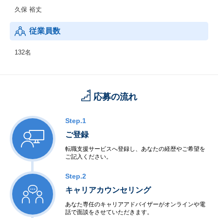
です。人同士の繋がり、お金や時間や物の価値、働き方、様々な
久保 裕丈
コトやモノは時代とともに変化します。
僕たちは、時代に併せて、ある時は時代を先取り、サービスを通
従業員数
じて変化や変革を先導し、
より良く暮らしたいと願う人々の伴走者でありたい。激動の時代
132名
なんて言葉が気にならないくらい、いつでも軽やかに、自分らし
く自由な暮らしを。
応募の流れ
Step.1
ご登録
転職支援サービスへ登録し、あなたの経歴やご希望を
ご記入ください。
Step.2
キャリアカウンセリング
あなた専任のキャリアアドバイザーがオンラインや電
話で面談をさせていただきます。