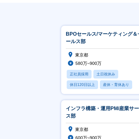
BPOセールス/マーケティング＆
ールス部
東京都
580万~900万
正社員採用
土日祝休み
休日120日以上
産休・育休あり
賞与あり
インフラ構築・運用PM/産業サ
ス部
東京都
600万~900万