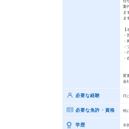
任
案件
ま
ま
【
・
・
・
・
・
変
会
必要な経験
I
必要な免許・資格
特
学歴
不