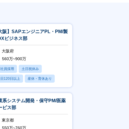
大阪】SAPエンジニアPL・PM/製
DXビジネス部
大阪府
560万~900万
正社員採用
土日祝休み
日120日以上
産休・育休あり
賞与あり
業系システム開発・保守PM/医薬
ービス部
東京都
550万~760万