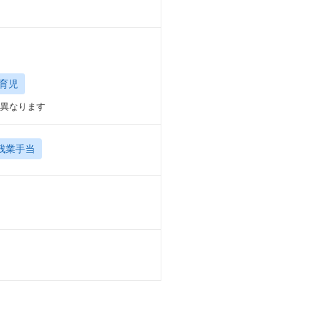
育児
は異なります
残業手当