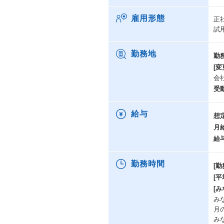
雇用形態
正
試
勤務地
勤
[変
会
受
給与
想
月
給
勤務時間
[勤
[
[み
み
月
み