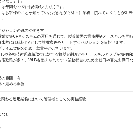
せいたします。
は年間4,000万円規模(4人月/月)です。
ずはお客様のことを知っていただきながら徐々に業務に慣れていくことが出来
す。
ポジションの魅力や働き方】
営業支援CRMシステムの運用を通じて、製薬業界の業務理解とITスキルを同
将来的には統括PMとして複数案件をリードするポジションを目指せます。
プライム契約のため、裁量権がございます。
ITILや各種技術系資格取得に対する報奨金制度があり、スキルアップを積極
在宅勤務が多く、WLBも整えられます（業務都合のため出社日や客先出勤日
更の範囲：有
社の定める業務
Tに関わる運用業務において管理者としての実務経験
になし
問