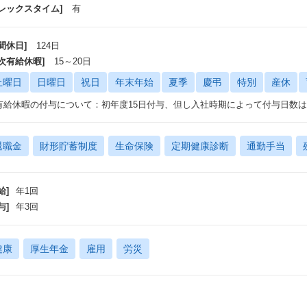
フレックスタイム]
有
間休日]
124日
年次有給休暇]
15～20日
土曜日
日曜日
祝日
年末年始
夏季
慶弔
特別
産休
有給休暇の付与について：初年度15日付与、但し入社時期によって付与日数
退職金
財形貯蓄制度
生命保険
定期健康診断
通勤手当
給]
年1回
与]
年3回
健康
厚生年金
雇用
労災