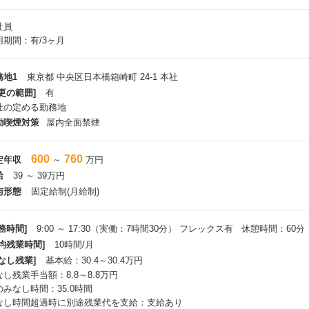
社員
用期間：有/3ヶ月
務地1
東京都 中央区日本橋箱崎町 24-1 本社
更の範囲]
有
社の定める勤務地
動喫煙対策
屋内全面禁煙
600
760
定年収
～
万円
給
39 ～ 39万円
与形態
固定給制(月給制)
務時間]
9:00 ～ 17:30（実働：7時間30分） フレックス有 休憩時間：60分
平均残業時間]
10時間/月
なし残業]
基本給：30.4～30.4万円
なし残業手当額：8.8～8.8万円
のみなし時間：35.0時間
なし時間超過時に別途残業代を支給：支給あり