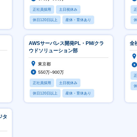
正社員採用
土日祝休み
休日120日以上
産休・育休あり
休
月残業20時間以内
月
AWSサーバレス開発PL・PM/クラ
全
ウドソリューション部
東京都
550万~900万
正社員採用
土日祝休み
休
休日120日以上
産休・育休あり
月
月残業20時間以内
ジタ