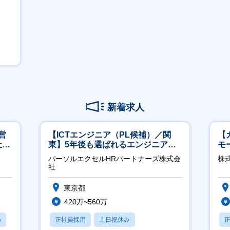
新着求人
営
【ICTエンジニア（PL候補）／関
【
社員
東】5年後も選ばれるエンジニアへ
モ
／チーム運営・体制構築
万
パーソルエクセルHRパートナーズ株式会
株式
社
東京都
420万~560万
め
正社員採用
土日祝休み