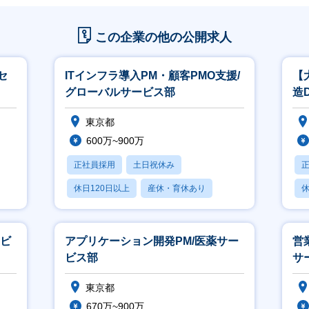
この企業の他の公開求人
セ
ITインフラ導入PM・顧客PMO支援/
【
グローバルサービス部
造
東京都
600万~900万
正社員採用
土日祝休み
休日120日以上
産休・育休あり
休
月残業20時間以内
ービ
アプリケーション開発PM/医薬サー
営
ビス部
サ
東京都
670万~900万