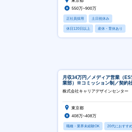
東京都
550万~900万
正社員採用
土日祝休み
休日120日以上
産休・育休あり
月残業20時間以内
月収34万円／メディア営業（ES
業部）※コミッション制／契約
※4年目以降無期化
株式会社キャリアデザインセンター
東京都
408万~408万
職種・業界未経験OK
20代におすす