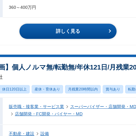
360～400万円
詳しく見る
】個人ノルマ無/転勤無/年休121日/月残業20
社
休日120日以上
産休・育休あり
月残業20時間以内
賞与あり
転勤
販売職・接客業・サービス業
スーパーバイザー・店舗開発・M
店舗開発・FC開発・バイヤー・MD
不動産・建設
設備