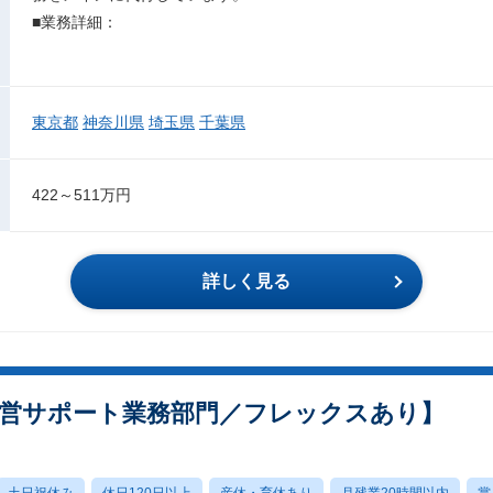
■業務詳細：
東京都
神奈川県
埼玉県
千葉県
422～511万円
詳しく見る
運営サポート業務部門／フレックスあり】
土日祝休み
休日120日以上
産休・育休あり
月残業20時間以内
賞